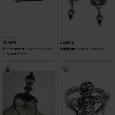
UVP
42,00 €
41,99 €
38,99 €
Thorshammer
Alchemy Gothic
Waldgrün
Krikor
Ohrring
Lederarmband