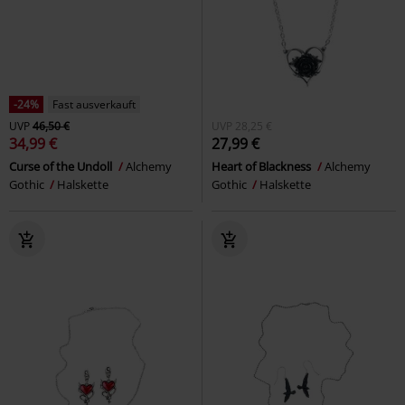
-24%
Fast ausverkauft
UVP
46,50 €
UVP
28,25 €
34,99 €
27,99 €
Curse of the Undoll
Alchemy
Heart of Blackness
Alchemy
Gothic
Halskette
Gothic
Halskette