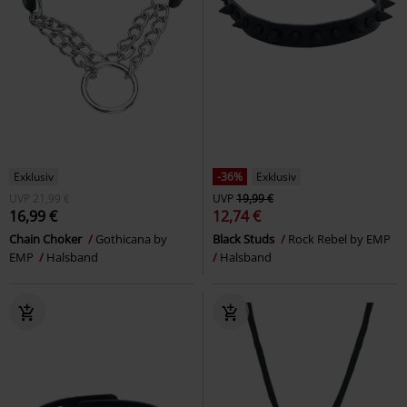
Exklusiv
-36%
Exklusiv
UVP
21,99 €
UVP
19,99 €
16,99 €
12,74 €
Chain Choker
Gothicana by
Black Studs
Rock Rebel by EMP
EMP
Halsband
Halsband