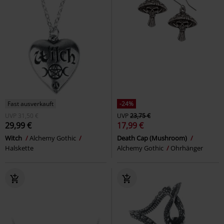
Fast ausverkauft
-24%
UVP
31,50 €
UVP
23,75 €
29,99 €
17,99 €
Witch
Alchemy Gothic
Death Cap (Mushroom)
Halskette
Alchemy Gothic
Ohrhänger