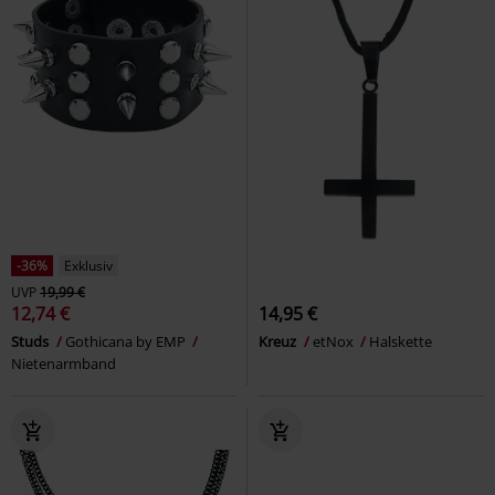
-36%
Exklusiv
UVP
19,99 €
12,74 €
14,95 €
Studs
Gothicana by EMP
Kreuz
etNox
Halskette
Nietenarmband