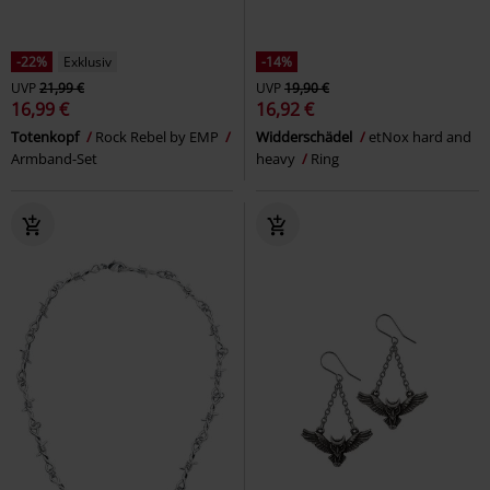
-22%
Exklusiv
-14%
UVP
21,99 €
UVP
19,90 €
16,99 €
16,92 €
Totenkopf
Rock Rebel by EMP
Widderschädel
etNox hard and
Armband-Set
heavy
Ring