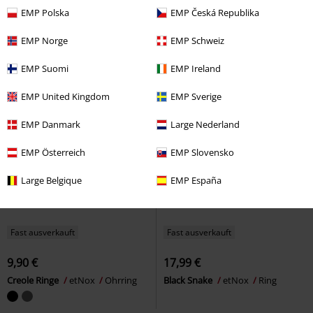
EMP Polska
EMP Česká Republika
EMP Norge
EMP Schweiz
EMP Suomi
EMP Ireland
EMP United Kingdom
EMP Sverige
EMP Danmark
Large Nederland
EMP Österreich
EMP Slovensko
Large Belgique
EMP España
Fast ausverkauft
Fast ausverkauft
9,90 €
17,99 €
Creole Ringe
etNox
Ohrring
Black Snake
etNox
Ring