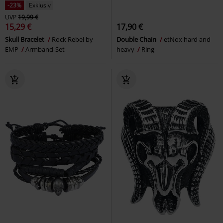
-23%
Exklusiv
UVP
19,99 €
15,29 €
17,90 €
Skull Bracelet
Rock Rebel by
Double Chain
etNox hard and
EMP
Armband-Set
heavy
Ring