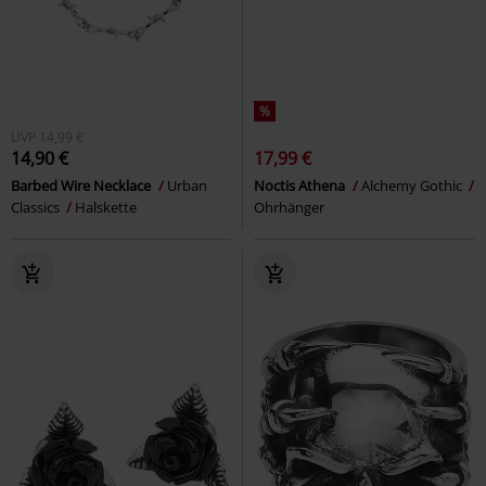
%
UVP
14,99 €
14,90 €
17,99 €
Barbed Wire Necklace
Urban
Noctis Athena
Alchemy Gothic
Classics
Halskette
Ohrhänger