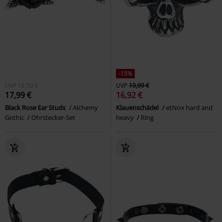
-15%
UVP
18,50 €
UVP
19,99 €
17,99 €
16,92 €
Black Rose Ear Studs
Alchemy
Klauenschädel
etNox hard and
Gothic
Ohrstecker-Set
heavy
Ring