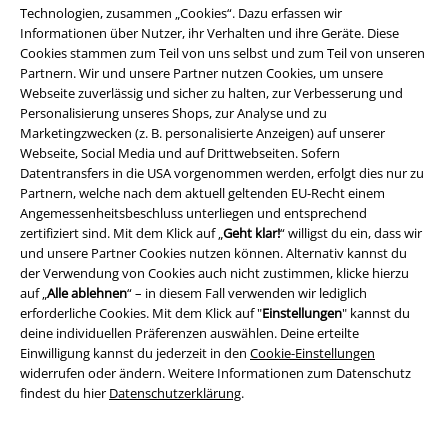
Technologien, zusammen „Cookies“. Dazu erfassen wir
38,99 €
UVP
45,99 €
33,14 €
34,99 €
Informationen über Nutzer, ihr Verhalten und ihre Geräte. Diese
Cookies stammen zum Teil von uns selbst und zum Teil von unseren
Deep Dream
Krikor
Ohrring
Tiefer Ozean
Krikor
Ohrring
Partnern. Wir und unsere Partner nutzen Cookies, um unsere
Webseite zuverlässig und sicher zu halten, zur Verbesserung und
Personalisierung unseres Shops, zur Analyse und zu
Marketingzwecken (z. B. personalisierte Anzeigen) auf unserer
Webseite, Social Media und auf Drittwebseiten. Sofern
Datentransfers in die USA vorgenommen werden, erfolgt dies nur zu
Partnern, welche nach dem aktuell geltenden EU-Recht einem
Angemessenheitsbeschluss unterliegen und entsprechend
zertifiziert sind. Mit dem Klick auf „
Geht klar!
“ willigst du ein, dass wir
und unsere Partner Cookies nutzen können. Alternativ kannst du
der Verwendung von Cookies auch nicht zustimmen, klicke hierzu
auf „
Alle ablehnen
“ – in diesem Fall verwenden wir lediglich
erforderliche Cookies. Mit dem Klick auf "
Einstellungen
" kannst du
deine individuellen Präferenzen auswählen. Deine erteilte
Einwilligung kannst du jederzeit in den
Cookie-Einstellungen
widerrufen oder ändern. Weitere Informationen zum Datenschutz
findest du hier
Datenschutzerklärung
.