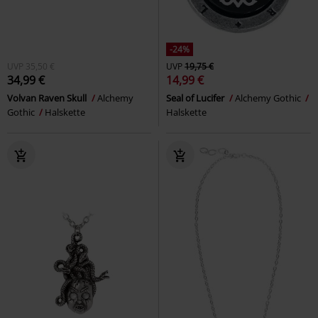
-24%
UVP
35,50 €
UVP
19,75 €
34,99 €
14,99 €
Volvan Raven Skull
Alchemy
Seal of Lucifer
Alchemy Gothic
Gothic
Halskette
Halskette