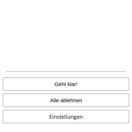
-28%
-47%
UVP
38,00 €
UVP
38,00 €
26,99 €
19,99 €
Nachtblatt
Krikor
Ohrring
Blauer Zauber
Krikor
Ohrring
Geht klar!
Alle ablehnen
Einstellungen