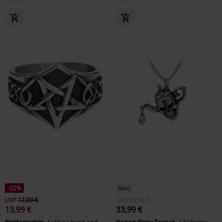
-22%
Neu
UVP
17,99 €
UVP
34,50 €
13,99 €
33,99 €
Pentagramm
etNox hard and
Poison Brew Teapot
Alchemy