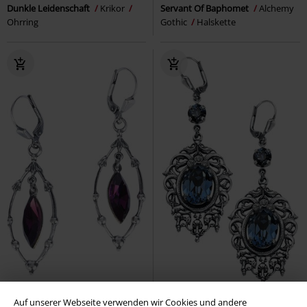
Dunkle Leidenschaft
Krikor
Servant Of Baphomet
Alchemy
Ohrring
Gothic
Halskette
-15%
-23%
Auf unserer Webseite verwenden wir Cookies und andere