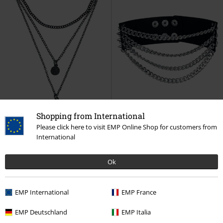
Shopping from International
Please click here to visit EMP Online Shop for customers from
International
Exklusiv
-44%
Exklusiv
UVP
16,99 €
UVP
17,99 €
Ok
12,99 €
9,99 €
Matt Black Cross
Gothicana by
Studs Choker
Gothicana by EMP
EMP
Halskette
Halsband
EMP International
EMP France
EMP Deutschland
EMP Italia