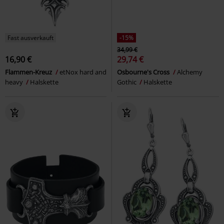
Fast ausverkauft
-15%
34,99 €
16,90 €
29,74 €
Flammen-Kreuz
etNox hard and
Osbourne's Cross
Alchemy
heavy
Halskette
Gothic
Halskette