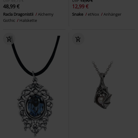
UVP
49,75 €
UVP
15,90 €
48,99 €
12,99 €
Racla Dragonistii
Alchemy
Snake
etNox
Anhänger
Gothic
Halskette