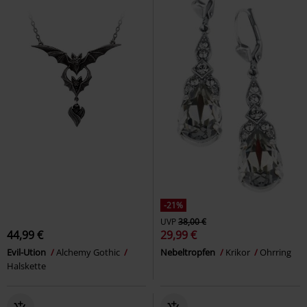
-21%
UVP
38,00 €
44,99 €
29,99 €
Evil-Ution
Alchemy Gothic
Nebeltropfen
Krikor
Ohrring
Halskette