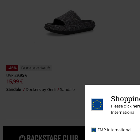
-46%
Fast ausverkauft
UVP
29,95 €
15,99 €
Sandale
Dockers by Gerli
Sandale
Shopping
Please click he
International
EMP International