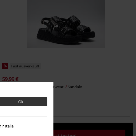
%
Fast ausverkauft
59,99 €
REGINA SHINY
Replay Footwear
Sandale
Ok
P Italia