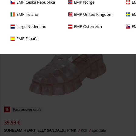
etzt das 30 Tage Test-Abo für unseren BACKSTAGE CLUB
EMP Česká Republika
EMP Norge
EM
EMP Ireland
EMP United Kingdom
EM
Large Nederland
EMP Österreich
EM
EMP España
%
Fast ausverkauft
39,99 €
SUNBEAM HEART JELLY SANDALS PINK
KOI
Sandale