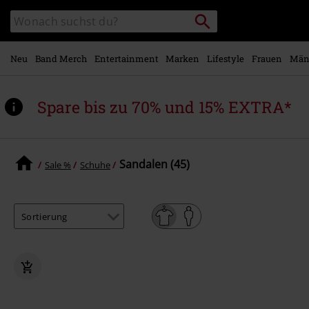
Zum
Packstation
Katalog
Hauptinhalt
suchen
durchsuchen
springen
Neu
Band Merch
Entertainment
Marken
Lifestyle
Frauen
Män
Spare bis zu 70% und 15% EXTRA*
Sandalen (45)
Sale %
Schuhe