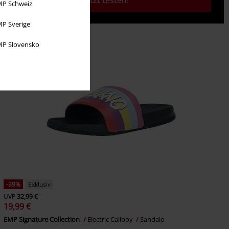
Jetzt testen!
P Schweiz
P Sverige
P Slovensko
-39%
Exklusiv
UVP
32,99 €
19,99 €
EMP Signature Collection
Electric Callboy
Sandale