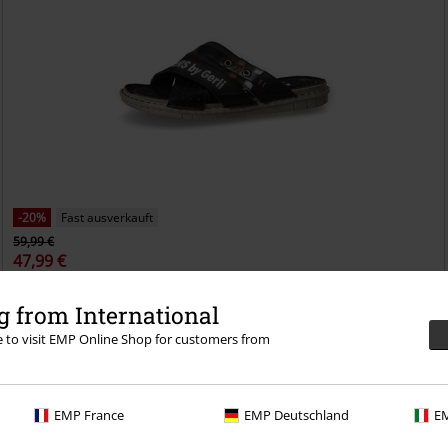
-20%
Fast ausverkauft
59,99 €
47,99 €
Sandale
Dockers by Gerli
Sandale
 from International
re to visit EMP Online Shop for customers from
EMP France
EMP Deutschland
EM