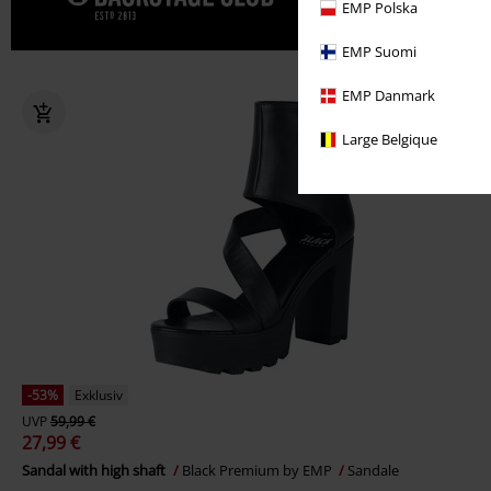
Gönn' dir j
EMP Polska
EMP Suomi
EMP Danmark
Large Belgique
-53%
Exklusiv
UVP
59,99 €
27,99 €
Sandal with high shaft
Black Premium by EMP
Sandale