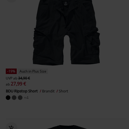
-19%
Auch in Plus Size
UVP
ab
34,90 €
27,99 €
ab
BDU Ripstop Short
Brandit
Short
+4