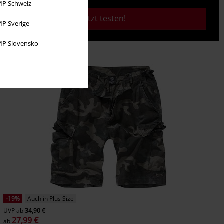
P Schweiz
Jetzt testen!
P Sverige
P Slovensko
-19%
Auch in Plus Size
UVP
ab
34,90 €
27,99 €
ab