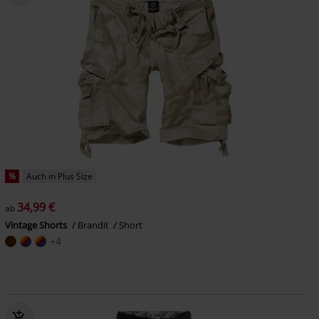
%
Auch in Plus Size
34,99 €
ab
Vintage Shorts
Brandit
Short
+4