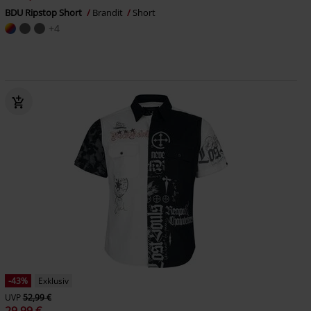
BDU Ripstop Short
Brandit
Short
+4
-43%
Exklusiv
UVP
52,99 €