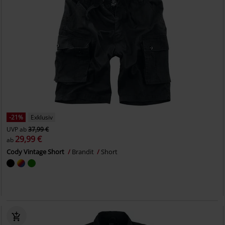
-21%
Exklusiv
UVP
ab
37,99 €
29,99 €
ab
Cody Vintage Short
Brandit
Short