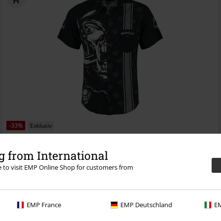
-33%
Exklusiv
UVP
59,99 €
39,99 €
 from International
EMP Signature Collection
Motörhead
Kurzarmhemd
re to visit EMP Online Shop for customers from
EMP France
EMP Deutschland
EM