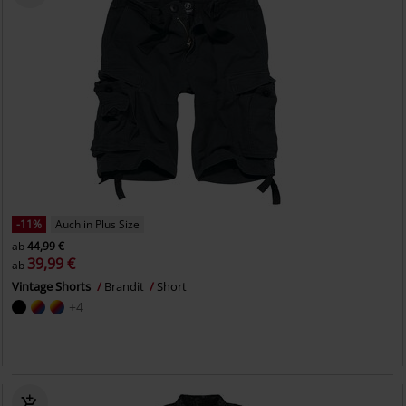
-11%
Auch in Plus Size
ab
44,99 €
39,99 €
ab
Vintage Shorts
Brandit
Short
+4