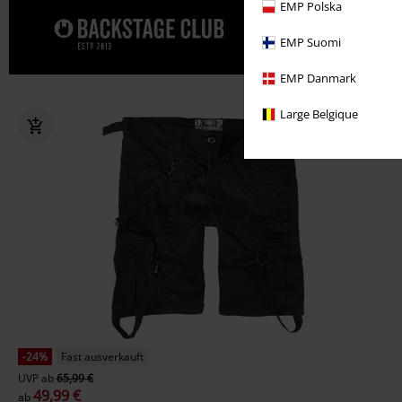
EMP Polska
Gönn' dir j
EMP Suomi
EMP Danmark
Large Belgique
-24%
Fast ausverkauft
UVP
ab
65,99 €
49,99 €
ab