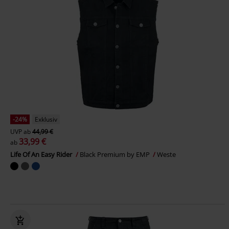
-24%
Exklusiv
UVP
ab
44,99 €
33,99 €
ab
Life Of An Easy Rider
Black Premium by EMP
Weste