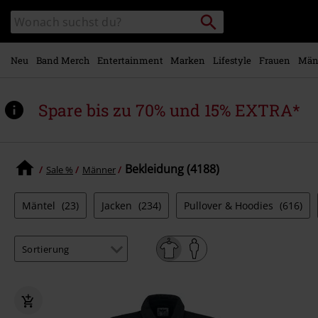
Zum
Packstation
Katalog
Hauptinhalt
suchen
durchsuchen
springen
Neu
Band Merch
Entertainment
Marken
Lifestyle
Frauen
Män
Spare bis zu 70% und 15% EXTRA*
Bekleidung (4188)
Sale %
Männer
Mäntel
(23)
Jacken
(234)
Pullover & Hoodies
(616)