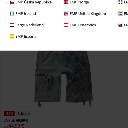
EMP Česká Republika
EMP Norge
EM
etzt das 30 Tage Test-Abo für unseren BACKSTAGE CLUB
EMP Ireland
EMP United Kingdom
EM
Large Nederland
EMP Österreich
EM
EMP España
-35%
Exklusiv
UVP
ab
69,99 €
44,99 €
ab