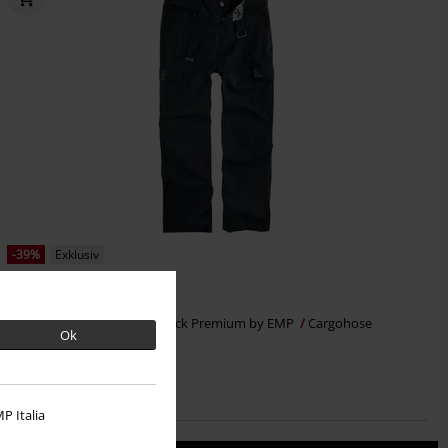
-39%
Exklusiv
UVP
ab
59,99 €
36,54 €
ab
Army Vintage Trousers
Black Premium by EMP
Cargohose
Ok
P Italia