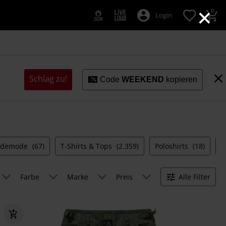
×
0
Login
Schlag zu!
Code
WEEKEND
kopieren
ademode
(67)
T-Shirts & Tops
(2.359)
Poloshirts
(18)
H
Farbe
Marke
Preis
Alle Filter