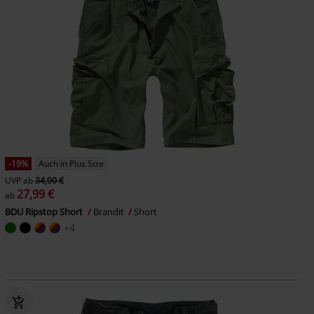
-19%
Auch in Plus Size
UVP
ab
34,90 €
27,99 €
ab
BDU Ripstop Short
Brandit
Short
+4