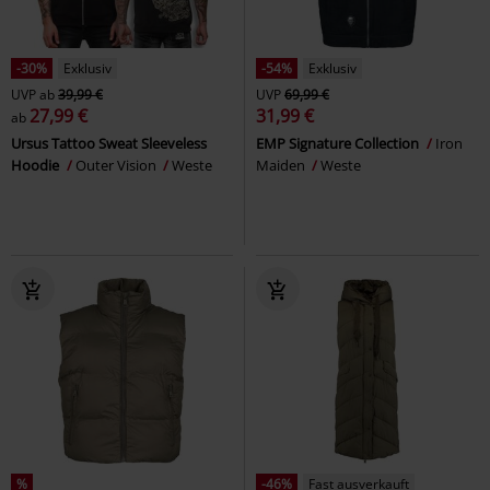
-30%
Exklusiv
-54%
Exklusiv
UVP
ab
39,99 €
UVP
69,99 €
27,99 €
31,99 €
ab
Ursus Tattoo Sweat Sleeveless
EMP Signature Collection
Iron
Hoodie
Outer Vision
Weste
Maiden
Weste
%
-46%
Fast ausverkauft