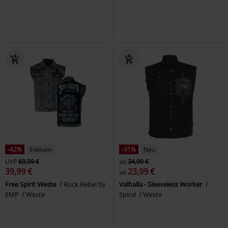
-42%
Exklusiv
-31%
Neu
UVP
69,99 €
ab
34,99 €
39,99 €
23,99 €
ab
Free Spirit Weste
Rock Rebel by
Valhalla - Sleeveless Worker
EMP
Weste
Spiral
Weste