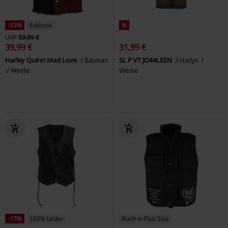
-33%
Exklusiv
%
UVP
59,99 €
39,99 €
31,99 €
Harley Quinn Mad Love
Batman
SL P VT JO44LEEN
Hailys
Weste
Weste
-15%
100% Leder
Auch in Plus Size