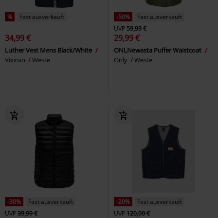
%
Fast ausverkauft
-50%
Fast ausverkauft
UVP
59,99 €
34,99 €
29,99 €
Luther Vest Mens Black/White
ONLNewasta Puffer Waistcoat
Vixxsin
Weste
Only
Weste
-30%
Fast ausverkauft
-20%
Fast ausverkauft
UVP
39,99 €
UVP
120,00 €