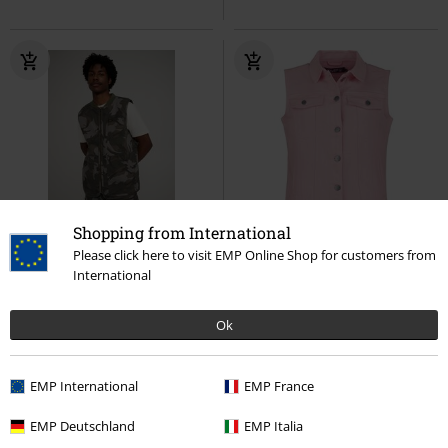
Shopping from International
%
%
Exklusiv
Please click here to visit EMP Online Shop for customers from
International
47,99 €
29,99 €
Stranger Things Mike Lucas Vest
Female Kutte
EMP - Fun
Ok
Camo
Wrangler
Weste
Weste
EMP International
EMP France
EMP Deutschland
EMP Italia