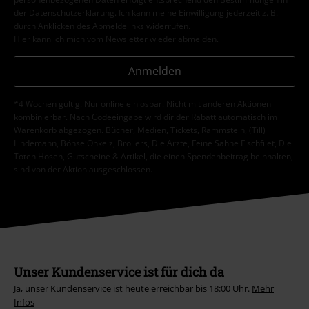
der
Datenschutzerklärung
. Ich kann meine Einwilligung jederzeit z. B.
durch Anklicken des Abmeldelinks widerrufen.
Hier
kann ich mich vom Newsletter wieder abmelden.
Anmelden
*4 Wochen gültig. Nur online einlösbar. Nicht mit anderen Aktionen
kombinierbar. Nach Codeeingabe wird dir der Rabatt automatisch im
Warenkorb abgezogen. Bücher, Medien, Tickets, Rammstein, (Till)
Lindemann, Böhse Onkelz, Broilers, Die Ärzte, Feine Sahne Fischfilet, Die
Toten Hosen, Gutscheine & Artikel, die einen Spendenbeitrag beinhalten,
sind von der Aktion ausgeschlossen.
Unser Kundenservice ist für dich da
Ja, unser Kundenservice ist heute erreichbar bis 18:00 Uhr.
Mehr
Infos