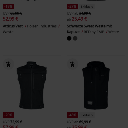
-19%
-27%
Exklusiv
UVP
65,99 €
UVP
ab
34,99 €
52,99 €
25,49 €
ab
Atticus Vest
Poizen Industries
Schwarze Sweat Weste mit
Weste
Kapuze
RED by EMP
Weste
-20%
-48%
Exklusiv
UVP
72,99 €
UVP
ab
69,99 €
57,99 €
35,99 €
ab