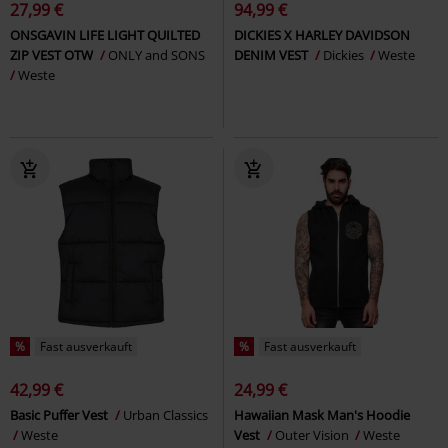
27,99 €
94,99 €
ONSGAVIN LIFE LIGHT QUILTED
DICKIES X HARLEY DAVIDSON
ZIP VEST OTW
ONLY and SONS
DENIM VEST
Dickies
Weste
Weste
%
Fast ausverkauft
%
Fast ausverkauft
42,99 €
24,99 €
Basic Puffer Vest
Urban Classics
Hawaiian Mask Man's Hoodie
Weste
Vest
Outer Vision
Weste