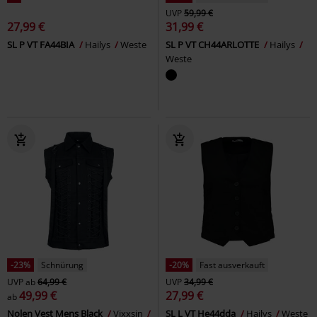
UVP
59,99 €
27,99 €
31,99 €
SL P VT FA44BIA
Hailys
Weste
SL P VT CH44ARLOTTE
Hailys
Weste
-23%
Schnürung
-20%
Fast ausverkauft
UVP
ab
64,99 €
UVP
34,99 €
49,99 €
27,99 €
ab
Nolen Vest Mens Black
Vixxsin
SL L VT He44dda
Hailys
Weste