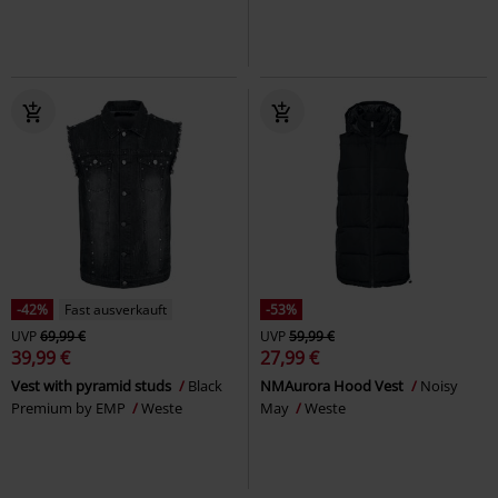
-42%
Fast ausverkauft
-53%
UVP
69,99 €
UVP
59,99 €
39,99 €
27,99 €
Vest with pyramid studs
Black
NMAurora Hood Vest
Noisy
Premium by EMP
Weste
May
Weste