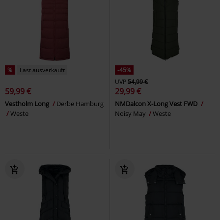
%
Fast ausverkauft
-45%
UVP
54,99 €
59,99 €
29,99 €
Vestholm Long
Derbe Hamburg
NMDalcon X-Long Vest FWD
Weste
Noisy May
Weste