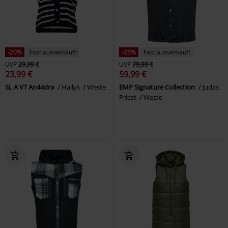
-20%
Fast ausverkauft
-25%
Fast ausverkauft
UVP
29,99 €
UVP
79,99 €
23,99 €
59,99 €
SL A VT An44dra
Hailys
Weste
EMP Signature Collection
Judas
Priest
Weste