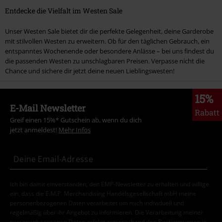
Entdecke die Vielfalt im Westen Sale
Unser Westen Sale bietet dir die perfekte Gelegenheit, deine Garderobe
mit stilvollen Westen zu erweitern. Ob für den täglichen Gebrauch, ein
entspanntes Wochenende oder besondere Anlässe – bei uns findest du
die passenden Westen zu unschlagbaren Preisen. Verpasse nicht die
Chance und sichere dir jetzt deine neuen Lieblingswesten!
15%
E-Mail Newsletter
Rabatt
Greif einen 15%* Gutschein ab, wenn du dich
jetzt anmeldest!
Mehr Infos
Ich bin damit einverstanden, den EMP-Newsletter zu erhalten und willige
ein, dass die E.M.P. Merchandising Handelsgesellschaft mbH meine
personenbezogenen Daten verarbeitet um mich individuell und
regelmäßig über ihr Angebot zu informieren. Die Verarbeitung meiner
personenbezogenen Daten erfolgt entsprechend den Bestimmungen in