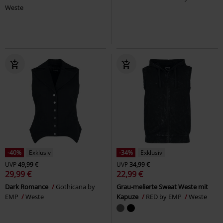
Weste
-40%
Exklusiv
-34%
Exklusiv
UVP
49,99 €
UVP
34,99 €
29,99 €
22,99 €
Dark Romance
Gothicana by
Grau-melierte Sweat Weste mit
EMP
Weste
Kapuze
RED by EMP
Weste