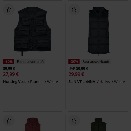
-30%
Fast ausverkauft
-50%
Fast ausverkauft
39,99 €
UVP
59,99 €
27,99 €
29,99 €
Hunting Vest
Brandit
Weste
SL N VT LI44NA
Hailys
Weste