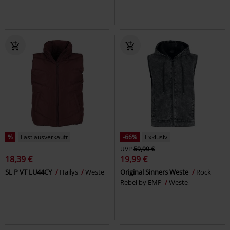
%
Fast ausverkauft
-66%
Exklusiv
UVP
59,99 €
18,39 €
19,99 €
SL P VT LU44CY
Hailys
Weste
Original Sinners Weste
Rock
Rebel by EMP
Weste