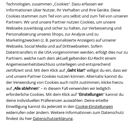
Technologien, zusammen „Cookies“. Dazu erfassen wir
Informationen über Nutzer, ihr Verhalten und ihre Geräte. Diese
Cookies stammen zum Teil von uns selbst und zum Teil von unseren
Zahlungsarten
Partnern. Wir und unsere Partner nutzen Cookies, um unsere
Webseite zuverlässig und sicher zu halten, zur Verbesserung und
Personalisierung unseres Shops, zur Analyse und zu
Vorkasse
Marketingzwecken (z. B. personalisierte Anzeigen) auf unserer
Webseite, Social Media und auf Drittwebseiten. Sofern
Datentransfers in die USA vorgenommen werden, erfolgt dies nur zu
Nachnahme
Partnern, welche nach dem aktuell geltenden EU-Recht einem
Angemessenheitsbeschluss unterliegen und entsprechend
zertifiziert sind. Mit dem Klick auf „
Geht klar!
“ willigst du ein, dass wir
und unsere Partner Cookies nutzen können. Alternativ kannst du
Versender
der Verwendung von Cookies auch nicht zustimmen, klicke hierzu
auf „
Alle ablehnen
“ – in diesem Fall verwenden wir lediglich
erforderliche Cookies. Mit dem Klick auf "
Einstellungen
" kannst du
deine individuellen Präferenzen auswählen. Deine erteilte
Einwilligung kannst du jederzeit in den
Cookie-Einstellungen
widerrufen oder ändern. Weitere Informationen zum Datenschutz
EMP App
findest du hier
Datenschutzerklärung
.
Lade dir jetzt kostenlos unsere neue EMP App runter und genieße
die vielen neuen Funktionen und Vorteile!