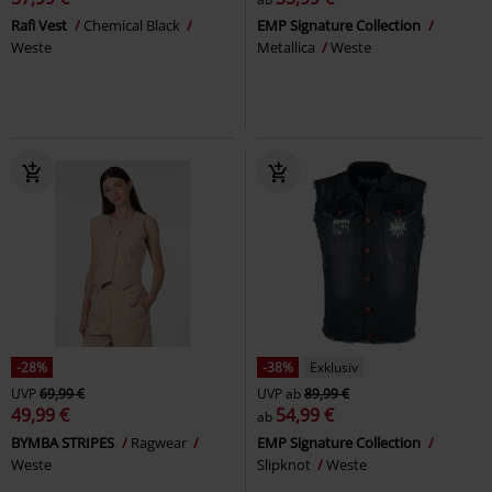
Rafi Vest
Chemical Black
EMP Signature Collection
Weste
Metallica
Weste
-28%
-38%
Exklusiv
UVP
69,99 €
UVP
ab
89,99 €
49,99 €
54,99 €
ab
BYMBA STRIPES
Ragwear
EMP Signature Collection
Weste
Slipknot
Weste