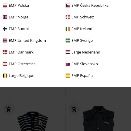
EMP Polska
EMP Česká Republika
EMP Norge
EMP Schweiz
EMP Suomi
EMP Ireland
EMP United Kingdom
EMP Sverige
%
Metalldetails
-21%
Fast ausverkauft
EMP Danmark
Large Nederland
UVP
80,00 €
37,99 €
62,99 €
EMP Österreich
EMP Slovensko
Nexara Waistcoat
KIHILIST by
Mesh Utility Vest
Alpha
Large Belgique
EMP España
KILLSTAR
Weste
Industries
Weste