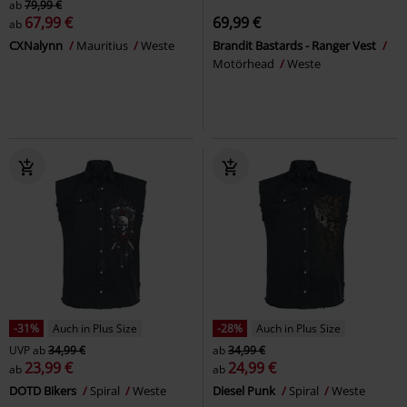
ab
79,99 €
67,99 €
69,99 €
ab
CXNalynn
Mauritius
Weste
Brandit Bastards - Ranger Vest
Motörhead
Weste
-31%
Auch in Plus Size
-28%
Auch in Plus Size
UVP
ab
34,99 €
ab
34,99 €
23,99 €
24,99 €
ab
ab
DOTD Bikers
Spiral
Weste
Diesel Punk
Spiral
Weste