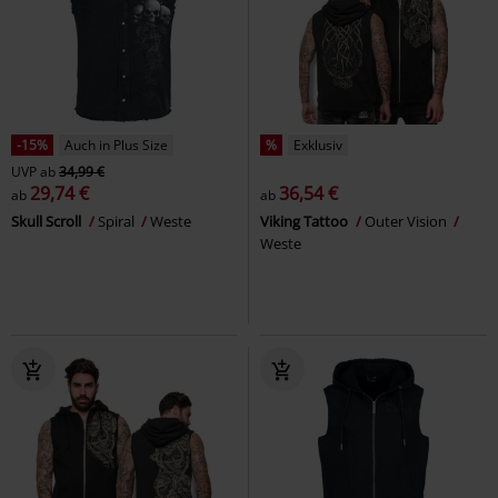
-15%
Auch in Plus Size
%
Exklusiv
UVP
ab
34,99 €
29,74 €
36,54 €
ab
ab
Skull Scroll
Spiral
Weste
Viking Tattoo
Outer Vision
Weste