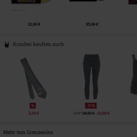
6.
Grenzenlos auf Tour
7.
Ungebrochen
32,99 €
35,99 €
8.
Heimatliebe ist kein Verbrechen
9.
Lebenslust von Anfang an
Kunden kauften auch
10.
Es brennt in mir
11.
Wir sagen Danke
%
-31%
5,59 €
UVP
34,99 €
23,99 €
Mehr von Grenzenlos