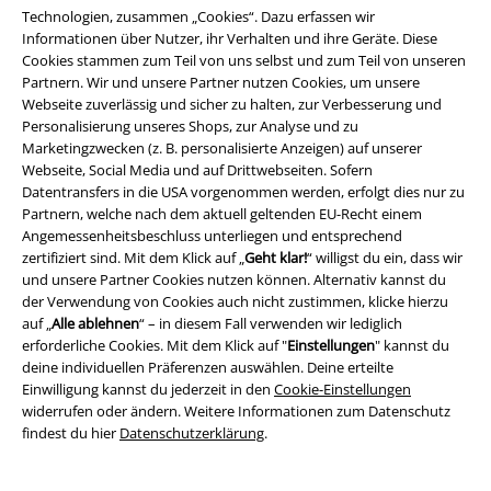
Technologien, zusammen „Cookies“. Dazu erfassen wir
Informationen über Nutzer, ihr Verhalten und ihre Geräte. Diese
Cookies stammen zum Teil von uns selbst und zum Teil von unseren
Partnern. Wir und unsere Partner nutzen Cookies, um unsere
Webseite zuverlässig und sicher zu halten, zur Verbesserung und
Personalisierung unseres Shops, zur Analyse und zu
Marketingzwecken (z. B. personalisierte Anzeigen) auf unserer
Rechtliches
Webseite, Social Media und auf Drittwebseiten. Sofern
Datentransfers in die USA vorgenommen werden, erfolgt dies nur zu
AGB
Partnern, welche nach dem aktuell geltenden EU-Recht einem
Angemessenheitsbeschluss unterliegen und entsprechend
Impressum
zertifiziert sind. Mit dem Klick auf „
Geht klar!
“ willigst du ein, dass wir
und unsere Partner Cookies nutzen können. Alternativ kannst du
Datenschutz
der Verwendung von Cookies auch nicht zustimmen, klicke hierzu
auf „
Alle ablehnen
“ – in diesem Fall verwenden wir lediglich
erforderliche Cookies. Mit dem Klick auf "
Einstellungen
" kannst du
Entsorgung und Umweltschutz
deine individuellen Präferenzen auswählen. Deine erteilte
Einwilligung kannst du jederzeit in den
Cookie-Einstellungen
Konformitätserklärung
widerrufen oder ändern. Weitere Informationen zum Datenschutz
findest du hier
Datenschutzerklärung
.
Information zur Barrierefreiheit