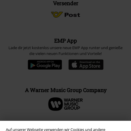
Versender
EMP App
Lade dir jetzt kostenlos unsere neue EMP App runter und genieße
die vielen neuen Funktionen und Vorteile!
A Warner Music Group Company
Auf unserer Webseite verwenden wir Cookies und andere