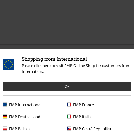
Mehr Kategorien. Mehr Möglichkeiten.
Shopping from International
Please click here to visit EMP Online Shop for customers from
Band Merch
Genre
Rock
International
Band Merch
Medien
Schallplatten
Ok
Sale %
Medien
Vinyl
EMP International
EMP France
15%
EMP Deutschland
EMP Italia
E-Mail Newsletter
Rabatt
EMP Polska
EMP Česká Republika
Greif einen 15%* Gutschein ab, wenn du dich