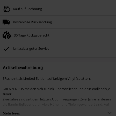
Kauf auf Rechnung
Kostenlose Rücksendung
30 Tage Rückgaberecht
Unfassbar guter Service
Artikelbeschreibung
ERscheint als Limited Edition auf farbigem Vinyl (splatter).
GRENZENLOS melden sich zurück – persönlicher und druckvoller als je
zuvor!
Zwei Jahre sind seit dem letzten Album vergangen. Zwei Jahre, in denen
die Bandmitglieder durch viele Höhen und Tiefen gewandert sind. Auf
dem neuen Album verarbeiten die Allgäuer nun das Geschehene.
Mehr lesen
Besetzungswechsel, harte persönliche Schicksalsschläge, aber auch