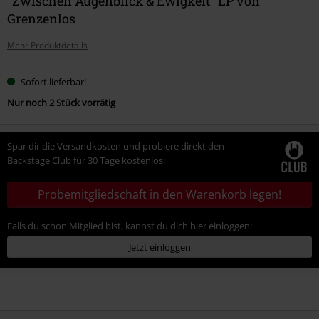
"Zwischen Augenblick & Ewigkeit" LP von
Grenzenlos
Mehr Produktdetails
Sofort lieferbar!
Nur noch 2 Stück vorrätig
Spar dir die Versandkosten und probiere direkt den
Backstage Club für 30 Tage kostenlos:
Probemitgliedschaft in den Warenkorb legen!
Falls du schon Mitglied bist, kannst du dich hier einloggen:
Jetzt einloggen