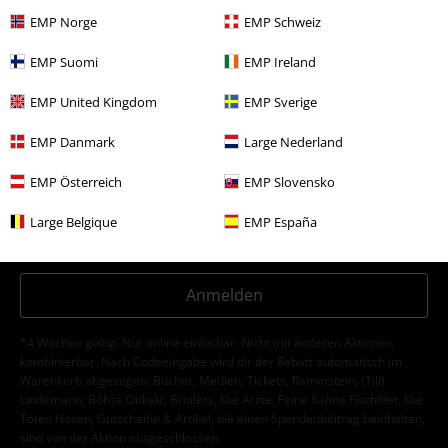
jetzt anmeldest!
Mehr Infos
EMP Norge
EMP Schweiz
EMP Suomi
EMP Ireland
EMP United Kingdom
EMP Sverige
Ich bin damit einverstanden, den EMP-Newsletter zu erhalten und willige
ein, dass die E.M.P. Merchandising Handelsgesellschaft mbH meine
EMP Danmark
Large Nederland
personenbezogenen Daten verarbeitet um mich individuell und
regelmäßig über ihr Angebot zu informieren. Die Verarbeitung meiner
EMP Österreich
EMP Slovensko
personenbezogenen Daten erfolgt entsprechend den Bestimmungen in
der
Datenschutzerklärung
. Ich kann meine Einwilligung jederzeit z. B.
Large Belgique
EMP España
durch Anklicken des Abmeldelinks widerrufen.
Hier
kann ich mich vom Newsletter wieder abmelden.
Anmelden
*4 Wochen gültig. Nur online einlösbar. Nicht mit anderen Aktionen
kombinierbar. Nach Codeeingabe wird dir der Rabatt automatisch im
Warenkorb abgezogen. Bücher, Medien, Tickets, Rammstein, (Till)
Lindemann, Böhse Onkelz, Broilers, Die Ärzte, Feine Sahne Fischfilet, Die
Toten Hosen, Gutscheine & Artikel, die einen Spendenbeitrag beinhalten,
sind von der Aktion ausgeschlossen.