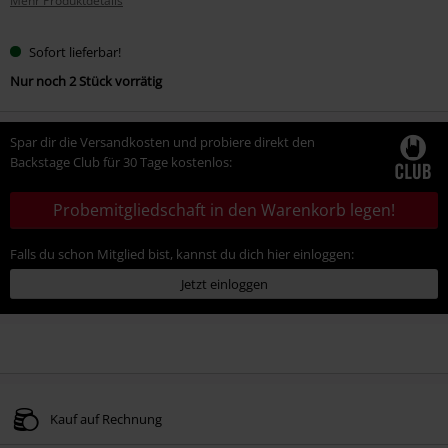
Mehr Produktdetails
Sofort lieferbar!
Nur noch 2 Stück vorrätig
Spar dir die Versandkosten und probiere direkt den
Backstage Club für 30 Tage kostenlos:
Probemitgliedschaft in den Warenkorb legen!
Falls du schon Mitglied bist, kannst du dich hier einloggen:
Jetzt einloggen
Kauf auf Rechnung