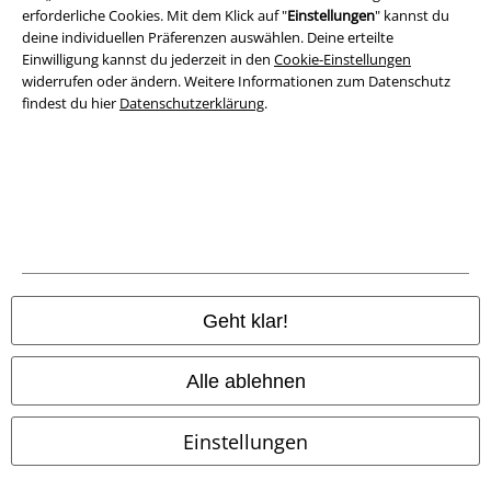
Entsorgung und Umweltschutz
erforderliche Cookies. Mit dem Klick auf "
Einstellungen
" kannst du
deine individuellen Präferenzen auswählen. Deine erteilte
Einwilligung kannst du jederzeit in den
Cookie-Einstellungen
Konformitätserklärung
widerrufen oder ändern. Weitere Informationen zum Datenschutz
findest du hier
Datenschutzerklärung
.
Information zur Barrierefreiheit
Cookie-Einstellungen
Vertrag widerrufen
Alle Preise inkl. gesetzlicher Mehrwertsteuer, zzgl.
Versandkosten
© 1986-2026 E.M.P. Merchandising HGmbH
Geht klar!
Alle ablehnen
EMP Online Shops
Einstellungen
EMP International