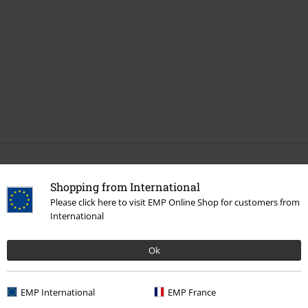
Mehr Kategorien. Mehr Möglichkeiten.
Shopping from International
Band Merch
Top Bands
Kopfecho
Please click here to visit EMP Online Shop for customers from
International
Band Merch
Genre
Punkrock
Ok
Band Merch
Genre
Rock
Band Merch
Medien
Schallplatten
EMP International
EMP France
Sale %
Medien
Vinyl