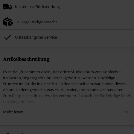
Kostenlose Rücksendung
30 Tage Rückgaberecht
Unfassbar guter Service
Artikelbeschreibung
Es ist da: ,Zusammen Allein‘, das dritte Studioalbum von Kopfecho!
Im Kasten, abgesegnet und bereit, gehört zu werden. Unzählige
Stunden im Studio in einer Zeit, in der alles seltsam war, haben dieses
Album zu dem gemacht, was es ist. In vier Jahren kann viel passieren.
Zum Beispiel ein Virus, der alles verändert. So auch die fünfköpfige Band
um Sängerin Amy.
Mehr lesen
Mit frischem Wind in den Segeln und neu entwickelten Kräften
präsentiert Kopfecho mit dem Album ,Zusammen Allein‘ das privateste,
emotionalste und gerade dadurch das direkteste der bisherigen
Kopfecho-Geschichte. Ein durchdachter Balanceakt zwischen Texten in