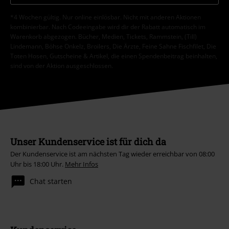
*4 Wochen gültig. Nur online einlösbar. Nicht mit anderen Aktionen
kombinierbar. Nach Codeeingabe wird dir der Rabatt automatisch im
Warenkorb abgezogen. Bücher, Medien, Tickets, Rammstein, (Till)
Lindemann, Böhse Onkelz, Broilers, Die Ärzte, Feine Sahne Fischfilet, Die
Toten Hosen, Gutscheine & Artikel, die einen Spendenbeitrag beinhalten,
sind von der Aktion ausgeschlossen.
Unser Kundenservice ist für dich da
Der Kundenservice ist am nächsten Tag wieder erreichbar von 08:00
Uhr bis 18:00 Uhr.
Mehr Infos
Chat starten