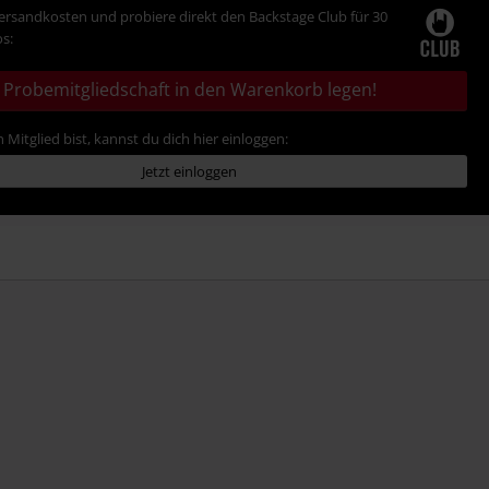
Versandkosten und probiere direkt den Backstage Club für 30
s:
Probemitgliedschaft in den Warenkorb legen!
 Mitglied bist, kannst du dich hier einloggen:
Jetzt einloggen