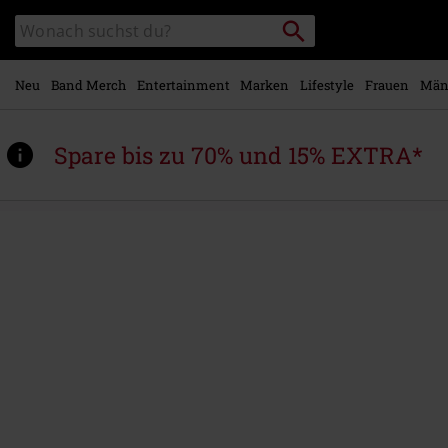
Zum
Packstation
Katalog
Hauptinhalt
suchen
durchsuchen
springen
Neu
Band Merch
Entertainment
Marken
Lifestyle
Frauen
Män
Spare bis zu 70% und 15% EXTRA*
https://www.emp.at/p/yungblud/567664St.html