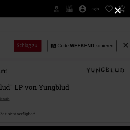
×
0
Login
Schlag zu!
Code
WEEKEND
kopieren
ft!
lud" LP von Yungblud
etails
 Zeit nicht verfügbar!