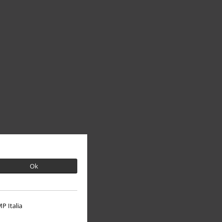
Ok
P Italia