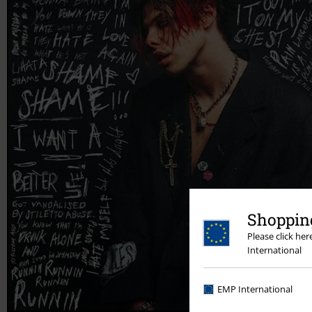
Shopping
Please click he
International
EMP International