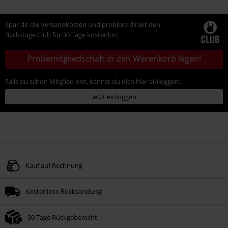
Größe
Spar dir die Versandkosten und probiere direkt den
Backstage Club für 30 Tage kostenlos:
Probemitgliedschaft in den Warenkorb legen!
Falls du schon Mitglied bist, kannst du dich hier einloggen:
Jetzt einloggen
Kauf auf Rechnung
Kostenlose Rücksendung
30 Tage Rückgaberecht