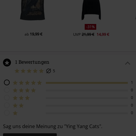
-31%
19,99 €
ab
UVP
21,99 €
14,99 €
1 Bewertungen
5
1
0
0
0
0
Sag uns deine Meinung zu "Ying Yang Cats".