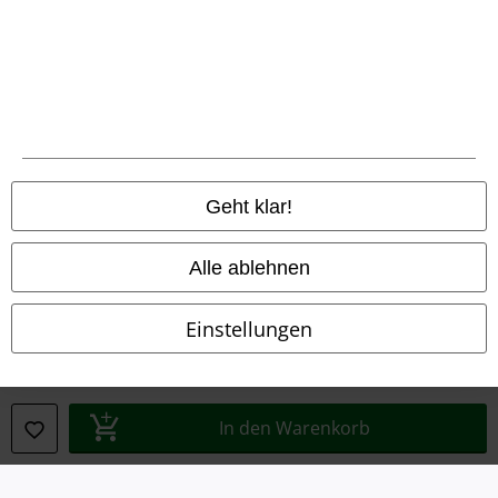
Entsorgung und Umweltschutz
Konformitätserklärung
Information zur Barrierefreiheit
Cookie-Einstellungen
Geht klar!
Vertrag widerrufen
Alle ablehnen
Alle Preise inkl. gesetzlicher Mehrwertsteuer, zzgl.
Versandkosten
© 1986-2026 E.M.P. Merchandising HGmbH
Einstellungen
EMP Online Shops
In den Warenkorb
EMP International