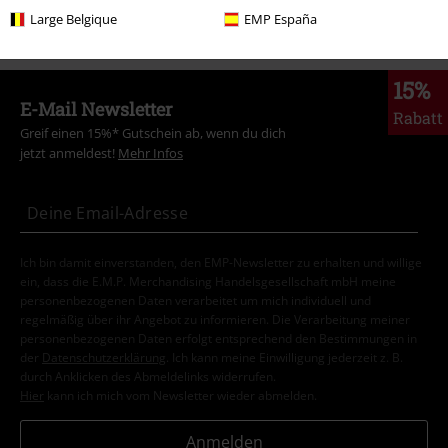
Sale %
Markenkleidung
Spiral
Large Belgique
EMP España
15%
E-Mail Newsletter
Rabatt
Greif einen 15%* Gutschein ab, wenn du dich
jetzt anmeldest!
Mehr Infos
Ich bin damit einverstanden, den EMP-Newsletter zu erhalten und willige
ein, dass die E.M.P. Merchandising Handelsgesellschaft mbH meine
personenbezogenen Daten verarbeitet um mich individuell und
regelmäßig über ihr Angebot zu informieren. Die Verarbeitung meiner
personenbezogenen Daten erfolgt entsprechend den Bestimmungen in
der
Datenschutzerklärung
. Ich kann meine Einwilligung jederzeit z. B.
durch Anklicken des Abmeldelinks widerrufen.
Hier
kann ich mich vom Newsletter wieder abmelden.
Anmelden