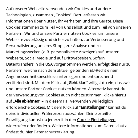
A Warner Music Group Company
Auf unserer Webseite verwenden wir Cookies und andere
Technologien, zusammen „Cookies“. Dazu erfassen wir
Informationen über Nutzer, ihr Verhalten und ihre Geräte. Diese
Cookies stammen zum Teil von uns selbst und zum Teil von unseren
Partnern. Wir und unsere Partner nutzen Cookies, um unsere
Webseite zuverlässig und sicher zu halten, zur Verbesserung und
Personalisierung unseres Shops, zur Analyse und zu
Marketingzwecken (z. B. personalisierte Anzeigen) auf unserer
Webseite, Social Media und auf Drittwebseiten. Sofern
Datentransfers in die USA vorgenommen werden, erfolgt dies nur zu
Partnern, welche nach dem aktuell geltenden EU-Recht einem
Angemessenheitsbeschluss unterliegen und entsprechend
zertifiziert sind. Mit dem Klick auf „
Geht klar!
“ willigst du ein, dass wir
und unsere Partner Cookies nutzen können. Alternativ kannst du
Rechtliches
der Verwendung von Cookies auch nicht zustimmen, klicke hierzu
auf „
Alle ablehnen
“ – in diesem Fall verwenden wir lediglich
AGB
erforderliche Cookies. Mit dem Klick auf "
Einstellungen
" kannst du
deine individuellen Präferenzen auswählen. Deine erteilte
Impressum
Einwilligung kannst du jederzeit in den
Cookie-Einstellungen
widerrufen oder ändern. Weitere Informationen zum Datenschutz
Datenschutz
findest du hier
Datenschutzerklärung
.