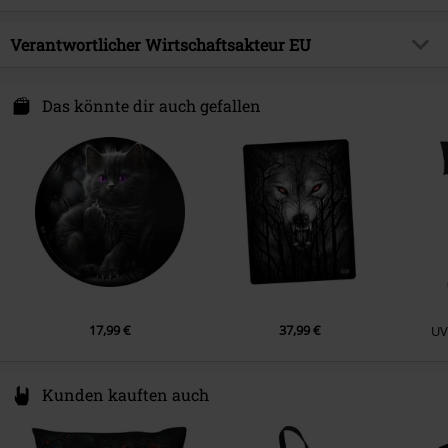
Farbe
multicolor
Produktthema
Gothic, Horror
Obermaterial
Glas
Verantwortlicher Wirtschaftsakteur EU
Erscheinungsdatum
21.10.2022
Attitude Holland
Energiestraat 4e
Das könnte dir auch gefallen
1135 GD Edam
Netherlands
Hello@attitudeholland.nl
17,99 €
37,99 €
UV
Kunden kauften auch