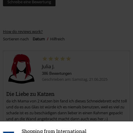
Schreibe eine Bewertung
How do reviews work?
Sortieren nach
Datum
Hilfreich
Julia J.
386 Bewertungen
Geschrieben am: Samstag, 21.06.2025
Die Liebe zu Katzen
da ich Mama von 2 Katzen bin fand ich dieses Schneidebrett echt toll
und da es aus Glas ist würde ich es niemals benutzen, weil es viel zu
schade ist es zu beschädigen dann lieber in einen Rahmen gepackt
und an die Wand angebracht macht dann auch was her ;-)
Shopping from International