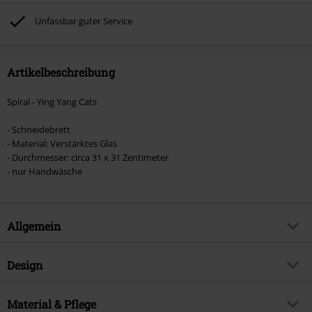
Unfassbar guter Service
Artikelbeschreibung
Spiral - Ying Yang Cats
- Schneidebrett
- Material: Verstärktes Glas
- Durchmesser: circa 31 x 31 Zentimeter
- nur Handwäsche
Allgemein
Artikelnummer:
537036
Design
Titel
Ying Yang Cats
Produkt-Typ
Schneidebrett
Brand
Material & Pflege
Spiral