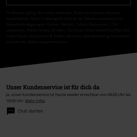
*4 Wochen gültig. Nur online einlösbar. Nicht mit anderen Aktionen
kombinierbar. Nach Codeeingabe wird dir der Rabatt automatisch im
Warenkorb abgezogen. Bücher, Medien, Tickets, Rammstein, (Till)
Lindemann, Böhse Onkelz, Broilers, Die Ärzte, Feine Sahne Fischfilet, Die
Toten Hosen, Gutscheine & Artikel, die einen Spendenbeitrag beinhalten,
sind von der Aktion ausgeschlossen.
Unser Kundenservice ist für dich da
Ja, unser Kundenservice ist heute wieder erreichbar von 08:00 Uhr bis
18:00 Uhr.
Mehr Infos
Chat starten