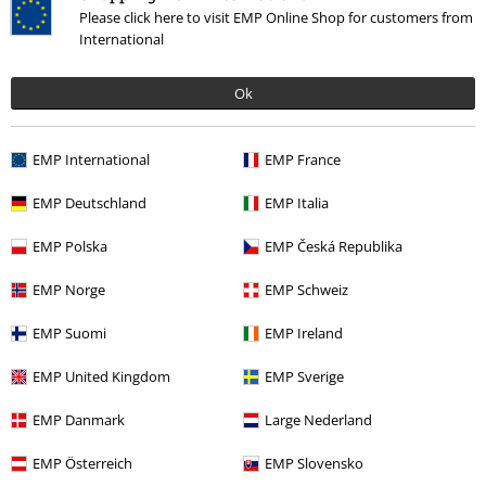
Please click here to visit EMP Online Shop for customers from
Verifizierte Rezension
International
War diese Bewertung hilfreich für dich?
Ok
EMP International
EMP France
Kommentieren
EMP Deutschland
EMP Italia
EMP Polska
EMP Česká Republika
Mehr Kategorien. Mehr Möglichkeiten.
EMP Norge
EMP Schweiz
Markenkleidung
Spiral
Küchenzubehör
EMP Suomi
EMP Ireland
Themen
Gothic
EMP United Kingdom
EMP Sverige
Kommentar jetzt abschicken!
Lifestyle
Küche
EMP Danmark
Large Nederland
Themen
Horror
EMP Österreich
EMP Slovensko