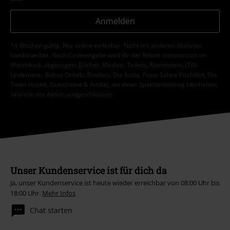
Anmelden
*4 Wochen gültig. Nur online einlösbar. Nicht mit anderen Aktionen
kombinierbar. Nach Codeeingabe wird dir der Rabatt automatisch im
Warenkorb abgezogen. Bücher, Medien, Tickets, Rammstein, (Till)
Lindemann, Böhse Onkelz, Broilers, Die Ärzte, Feine Sahne Fischfilet, Die
Toten Hosen, Gutscheine & Artikel, die einen Spendenbeitrag beinhalten,
sind von der Aktion ausgeschlossen.
Unser Kundenservice ist für dich da
Ja, unser Kundenservice ist heute wieder erreichbar von 08:00 Uhr bis
18:00 Uhr.
Mehr Infos
Chat starten