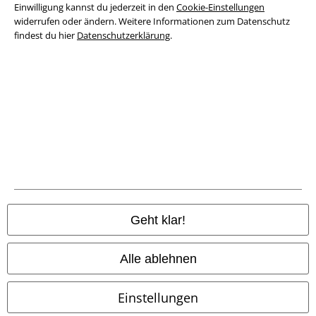
Einwilligung kannst du jederzeit in den
Cookie-Einstellungen
Datenschutz
widerrufen oder ändern. Weitere Informationen zum Datenschutz
findest du hier
Datenschutzerklärung
.
Entsorgung und Umweltschutz
Konformitätserklärung
Information zur Barrierefreiheit
Cookie-Einstellungen
Vertrag widerrufen
Alle Preise inkl. gesetzlicher Mehrwertsteuer, zzgl.
Versandkosten
Geht klar!
© 1986-2026 E.M.P. Merchandising HGmbH
Alle ablehnen
Einstellungen
EMP Online Shops