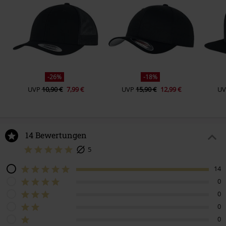
-26%
-18%
UVP
10,90 €
7,99 €
UVP
15,90 €
12,99 €
U
14 Bewertungen
5
14
0
0
0
0