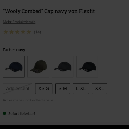
"Wooly Combed" Cap navy von Flexfit
Mehr Produktdetails
(14)
Wähle
Farbe:
navy
deine
Größe
Adolescent
XS-S
S-M
L-XL
XXL
Artikelmaße und Größentabelle
Sofort lieferbar!