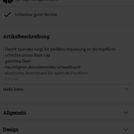
Nicht mit anderen Aktionscodes kombinierbar. Von der Reduzierung
ausgeschlossen sind Bücher, Medien, Tickets, Rammstein, (Till) Lindemann,
Böhse Onkelz, Broilers, Die Ärzte, Die Toten Hosen, Metality, Gutscheine &
Unfassbar guter Service
Artikel, die einen Spendenbeitrag beinhalten.
Artikelbeschreibung
- FlexFit Spandex sorgt für perfekte Anpassung an die Kopfform
- schlichte unisex Basic cap
- gestickte Ösen
- Feuchtigkeit absorbierendes Schweißband
- elastisches Stretchband für optimale Passform
- 6 Panel
- farblich abgesetzte Visorunterseite
Mehr lesen
Caps gehen doch einfach immer fit, oder?! Wir haben für euch den
absoluten Klassiker von Flexfit am Start. Die navyfarbene Cap ist der
perfekte Belgeiter für euren Alltag.
Allgemein
Mit unseren
Caps
liegst du immer im Trend.
Artikelnummer:
316141
Design