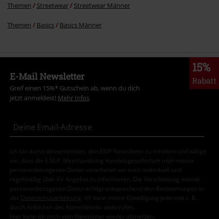
Themen
Streetwear
Streetwear Männer
Themen
Basics
Basics Männer
15%
E-Mail Newsletter
Rabatt
Greif einen 15%* Gutschein ab, wenn du dich
jetzt anmeldest!
Mehr Infos
Ich bin damit einverstanden, den EMP-Newsletter zu erhalten und willige
ein, dass die E.M.P. Merchandising Handelsgesellschaft mbH meine
personenbezogenen Daten verarbeitet um mich individuell und
regelmäßig über ihr Angebot zu informieren. Die Verarbeitung meiner
personenbezogenen Daten erfolgt entsprechend den Bestimmungen in
der
Datenschutzerklärung
. Ich kann meine Einwilligung jederzeit z. B.
durch Anklicken des Abmeldelinks widerrufen.
Hier
kann ich mich vom Newsletter wieder abmelden.