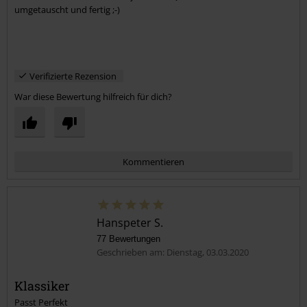
umgetauscht und fertig ;-)
Verifizierte Rezension
War diese Bewertung hilfreich für dich?
Kommentieren
Hanspeter S.
77 Bewertungen
Geschrieben am: Dienstag, 03.03.2020
Klassiker
Passt Perfekt
Kommentar jetzt abschicken!