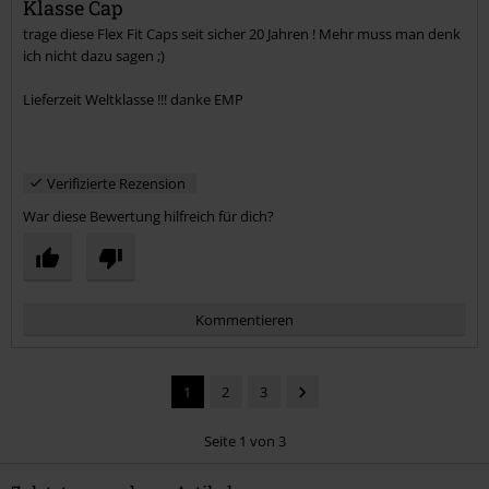
Klasse Cap
trage diese Flex Fit Caps seit sicher 20 Jahren ! Mehr muss man denk
Kommentar jetzt abschicken!
ich nicht dazu sagen ;)
Lieferzeit Weltklasse !!! danke EMP
Verifizierte Rezension
War diese Bewertung hilfreich für dich?
Kommentieren
1
2
3
Seite 1 von 3