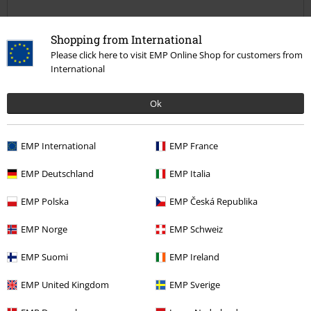
Shopping from International
Please click here to visit EMP Online Shop for customers from
International
Verifizierte Rezension
Ok
War diese Bewertung hilfreich für dich?
EMP International
EMP France
EMP Deutschland
EMP Italia
Kommentieren
EMP Polska
EMP Česká Republika
EMP Norge
EMP Schweiz
Vera B.
7 Bewertungen
EMP Suomi
EMP Ireland
Geschrieben am: Mittwoch, 01.05.2019
EMP United Kingdom
EMP Sverige
Der perfekte Klassiker