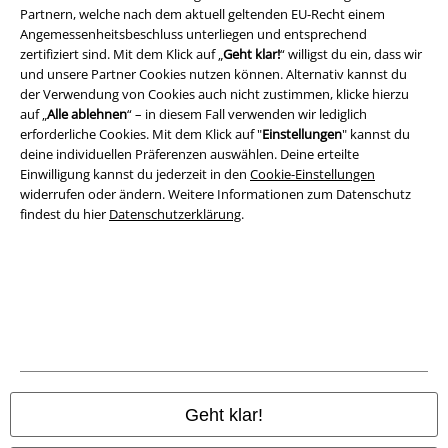
Partnern, welche nach dem aktuell geltenden EU-Recht einem
AGB
Angemessenheitsbeschluss unterliegen und entsprechend
zertifiziert sind. Mit dem Klick auf „
Geht klar!
“ willigst du ein, dass wir
Impressum
und unsere Partner Cookies nutzen können. Alternativ kannst du
der Verwendung von Cookies auch nicht zustimmen, klicke hierzu
Datenschutz
auf „
Alle ablehnen
“ – in diesem Fall verwenden wir lediglich
erforderliche Cookies. Mit dem Klick auf "
Einstellungen
" kannst du
deine individuellen Präferenzen auswählen. Deine erteilte
Entsorgung und Umweltschutz
Einwilligung kannst du jederzeit in den
Cookie-Einstellungen
widerrufen oder ändern. Weitere Informationen zum Datenschutz
Konformitätserklärung
findest du hier
Datenschutzerklärung
.
Information zur Barrierefreiheit
Cookie-Einstellungen
Vertrag widerrufen
Alle Preise inkl. gesetzlicher Mehrwertsteuer, zzgl.
Versandkosten
© 1986-2026 E.M.P. Merchandising HGmbH
Geht klar!