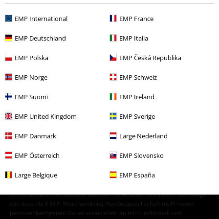
Band Merch
Top Bands
Arctic Monkeys
EMP International
EMP France
Band Merch
Medien
Schallplatten
EMP Deutschland
EMP Italia
Kommentar jetzt abschicken!
Sale %
Medien
Vinyl
EMP Polska
EMP Česká Republika
Band Merch
Genre
Alternative Indie
EMP Norge
EMP Schweiz
EMP Suomi
EMP Ireland
15%
EMP United Kingdom
EMP Sverige
E-Mail Newsletter
Rabatt
Greif einen 15%* Gutschein ab, wenn du dich
EMP Danmark
Large Nederland
jetzt anmeldest!
Mehr Infos
EMP Österreich
EMP Slovensko
Large Belgique
EMP España
Ich bin damit einverstanden, den EMP-Newsletter zu erhalten und willige
ein, dass die E.M.P. Merchandising Handelsgesellschaft mbH meine
personenbezogenen Daten verarbeitet um mich individuell und