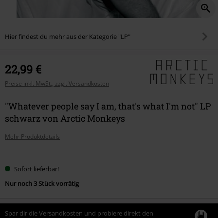
Hier findest du mehr aus der Kategorie "LP"
22,99 €
Preise inkl. MwSt., zzgl. Versandkosten
"Whatever people say I am, that's what I'm not" LP
schwarz von Arctic Monkeys
Mehr Produktdetails
Wähle
Sofort lieferbar!
deine
Nur noch 3 Stück vorrätig
Größe
Spar dir die Versandkosten und probiere direkt den