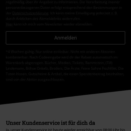
regelmäßig über ihr Angebot zu informieren. Die Verarbeitung meiner
personenbezogenen Daten erfolgt entsprechend den Bestimmungen in
der
Datenschutzerklärung
. Ich kann meine Einwilligung jederzeit z. B.
durch Anklicken des Abmeldelinks widerrufen.
Hier
kann ich mich vom Newsletter wieder abmelden.
Anmelden
*4 Wochen gültig. Nur online einlösbar. Nicht mit anderen Aktionen
kombinierbar. Nach Codeeingabe wird dir der Rabatt automatisch im
Warenkorb abgezogen. Bücher, Medien, Tickets, Rammstein, (Till)
Lindemann, Böhse Onkelz, Broilers, Die Ärzte, Feine Sahne Fischfilet, Die
Toten Hosen, Gutscheine & Artikel, die einen Spendenbeitrag beinhalten,
sind von der Aktion ausgeschlossen.
Unser Kundenservice ist für dich da
Ja, unser Kundenservice ist heute wieder erreichbar von 08:00 Uhr bis