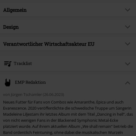
Gesamtdynamik haben wir das Gefühl, dass "We Shall Remain" dem
Hörer
Allgemein
den charakteristischen ELEINE-Sound in einem neuen und frischen
Format
vermittelt. Erlaube dir, ELEINE zu erleben. Erlaube dir, der Eleine-Legion
Artikelnummer:
553725
Design
beizutreten", kommentieren Madeleine Liljestam & Rikard Ekberg.
Titel
We Shall Remain
Produkt-Typ
CD
Musikgenre
Verantwortlicher Wirtschaftsakteur EU
Symphonic Metal
Medienformat
CD
Produktthema
Bands
Warner Music Group Germany Holding GmbH
Alter Wandrahm 14
Band
Eleine
Tracklist
20457 Hamburg
Erscheinungsdatum
14.07.2023
Germany
CD 1
EMP Redaktion
1.
Never Forget
von Jürgen Tschamler (26.06.2023)
2.
Stand By The Flame
Neues Futter für Fans von Combos wie Amaranthe, Epica und auch
3.
We Are Legion
Evanescence. 2020 veröffentlichte die schwedische Truppe um Sängerin
Madeleine Liljestam ihr letztes Album mit dem Titel „Dancing in hell“, das
4.
Promise Of Apocalypse
von nicht wenigen Fans in der Blackened Symphonic Metal-Ecke
5.
Blood In Their Eyes
platziert wurde. Auf ihrem aktuellen Album „We shall remain“ betrieb die
Band ordentlich Feintuning, ohne dabei die musikalischen Wurzeln
6.
Vemod