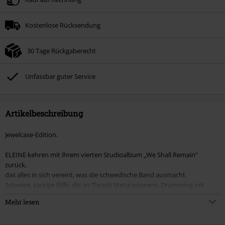
Kostenlose Rücksendung
30 Tage Rückgaberecht
Unfassbar guter Service
Artikelbeschreibung
Jewelcase-Edition.
ELEINE kehren mit ihrem vierten Studioalbum „We Shall Remain“
zurück,
das alles in sich vereint, was die schwedische Band ausmacht.
Schwere, zackige Riffs, die an Thrash Metal erinnern, Drumming mit
DeathMetal-Anklängen und markante Vocals und Liedtexte, die
Mehr lesen
bestärken und
bewegen. "In Kombination mit unseren melodischen Refrains und der