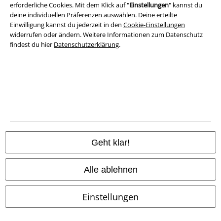
erforderliche Cookies. Mit dem Klick auf "
Einstellungen
" kannst du
Entsorgung und Umweltschutz
deine individuellen Präferenzen auswählen. Deine erteilte
Einwilligung kannst du jederzeit in den
Cookie-Einstellungen
widerrufen oder ändern. Weitere Informationen zum Datenschutz
Konformitätserklärung
findest du hier
Datenschutzerklärung
.
Information zur Barrierefreiheit
Cookie-Einstellungen
Vertrag widerrufen
Alle Preise inkl. gesetzlicher Mehrwertsteuer, zzgl.
Versandkosten
© 1986-2026 E.M.P. Merchandising HGmbH
Geht klar!
Alle ablehnen
EMP Online Shops
Einstellungen
EMP International