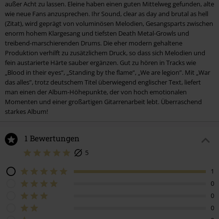
außer Acht zu lassen. Eleine haben einen guten Mittelweg gefunden, alte
7.
Through The Mist
wie neue Fans anzusprechen. Ihr Sound, clear as day and brutal as hell
(Zitat), wird geprägt von voluminösen Melodien, Gesangsparts zwischen
8.
Suffering
enorm hohem Klargesang und tiefsten Death Metal-Growls und
9.
War Das Alles
treibend-marschierenden Drums. Die eher modern gehaltene
Produktion verhilft zu zusätzlichem Druck, so dass sich Melodien und
10.
We Shall Remain
fein austarierte Härte sauber ergänzen. Gut zu hören in Tracks wie
„Blood in their eyes“, „Standing by the flame“, „We are legion”. Mit „War
das alles”, trotz deutschem Titel überwiegend englischer Text, liefert
man einen der Album-Höhepunkte, der von hoch emotionalen
Momenten und einer großartigen Gitarrenarbeit lebt. Überraschend
starkes Album!
1 Bewertungen
5
1
0
0
0