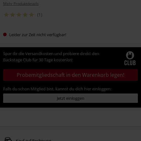
Mehr Produktdetails
(1)
Leider zur Zeit nicht verfügbar!
Spar dir die Versandkosten und probiere direkt den
Backstage Club für 30 Tage kostenlos:
Probemitgliedschaft in den Warenkorb legen!
Falls du schon Mitglied bist, kannst du dich hier einloggen:
Jetzt einloggen
Kauf auf Rechnung