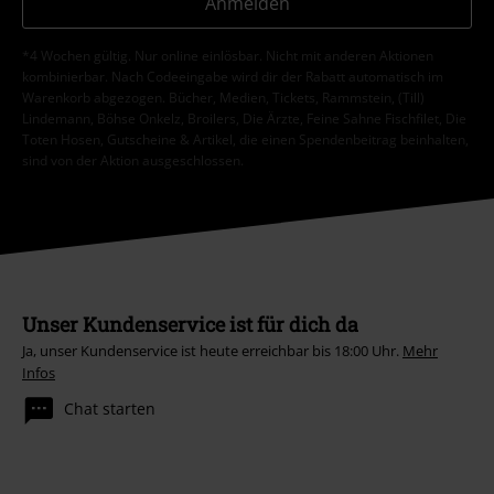
Anmelden
*4 Wochen gültig. Nur online einlösbar. Nicht mit anderen Aktionen
kombinierbar. Nach Codeeingabe wird dir der Rabatt automatisch im
Warenkorb abgezogen. Bücher, Medien, Tickets, Rammstein, (Till)
Lindemann, Böhse Onkelz, Broilers, Die Ärzte, Feine Sahne Fischfilet, Die
Toten Hosen, Gutscheine & Artikel, die einen Spendenbeitrag beinhalten,
sind von der Aktion ausgeschlossen.
Unser Kundenservice ist für dich da
Ja, unser Kundenservice ist heute erreichbar bis 18:00 Uhr.
Mehr
Infos
Chat starten