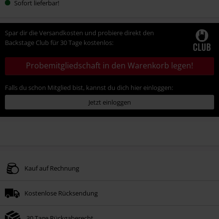
Sofort lieferbar!
deine
Größe
Spar dir die Versandkosten und probiere direkt den
Backstage Club für 30 Tage kostenlos:
Probemitgliedschaft in den Warenkorb legen!
Falls du schon Mitglied bist, kannst du dich hier einloggen:
Jetzt einloggen
Kauf auf Rechnung
Kostenlose Rücksendung
30 Tage Rückgaberecht