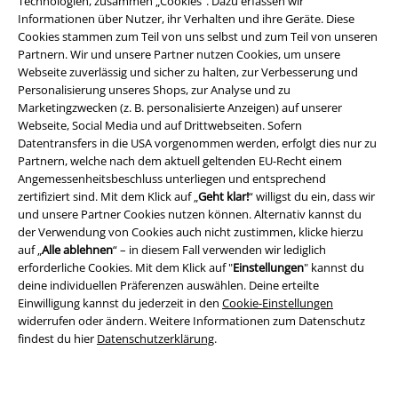
Technologien, zusammen „Cookies“. Dazu erfassen wir
Informationen über Nutzer, ihr Verhalten und ihre Geräte. Diese
Cookies stammen zum Teil von uns selbst und zum Teil von unseren
Partnern. Wir und unsere Partner nutzen Cookies, um unsere
Webseite zuverlässig und sicher zu halten, zur Verbesserung und
Personalisierung unseres Shops, zur Analyse und zu
Marketingzwecken (z. B. personalisierte Anzeigen) auf unserer
Webseite, Social Media und auf Drittwebseiten. Sofern
Datentransfers in die USA vorgenommen werden, erfolgt dies nur zu
Rechtliches
Partnern, welche nach dem aktuell geltenden EU-Recht einem
Angemessenheitsbeschluss unterliegen und entsprechend
AGB
zertifiziert sind. Mit dem Klick auf „
Geht klar!
“ willigst du ein, dass wir
und unsere Partner Cookies nutzen können. Alternativ kannst du
der Verwendung von Cookies auch nicht zustimmen, klicke hierzu
Impressum
auf „
Alle ablehnen
“ – in diesem Fall verwenden wir lediglich
erforderliche Cookies. Mit dem Klick auf "
Einstellungen
" kannst du
Datenschutz
deine individuellen Präferenzen auswählen. Deine erteilte
Einwilligung kannst du jederzeit in den
Cookie-Einstellungen
Entsorgung und Umweltschutz
widerrufen oder ändern. Weitere Informationen zum Datenschutz
findest du hier
Datenschutzerklärung
.
Konformitätserklärung
Information zur Barrierefreiheit