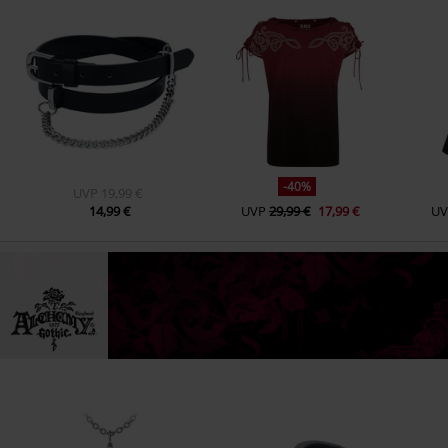
-40%
UVP
19,99 €
14,99 €
UVP
29,99 €
17,99 €
UV