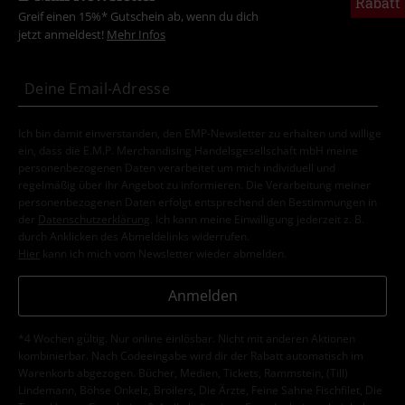
Rabatt
Greif einen 15%* Gutschein ab, wenn du dich
jetzt anmeldest!
Mehr Infos
Ich bin damit einverstanden, den EMP-Newsletter zu erhalten und willige
ein, dass die E.M.P. Merchandising Handelsgesellschaft mbH meine
personenbezogenen Daten verarbeitet um mich individuell und
regelmäßig über ihr Angebot zu informieren. Die Verarbeitung meiner
personenbezogenen Daten erfolgt entsprechend den Bestimmungen in
der
Datenschutzerklärung
. Ich kann meine Einwilligung jederzeit z. B.
durch Anklicken des Abmeldelinks widerrufen.
Hier
kann ich mich vom Newsletter wieder abmelden.
Anmelden
*4 Wochen gültig. Nur online einlösbar. Nicht mit anderen Aktionen
kombinierbar. Nach Codeeingabe wird dir der Rabatt automatisch im
Warenkorb abgezogen. Bücher, Medien, Tickets, Rammstein, (Till)
Lindemann, Böhse Onkelz, Broilers, Die Ärzte, Feine Sahne Fischfilet, Die