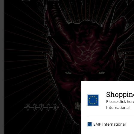
Shopping
Please click he
International
EMP International