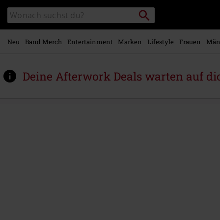
Zum
Packstation
Katalog
Hauptinhalt
suchen
durchsuchen
springen
Neu
Band Merch
Entertainment
Marken
Lifestyle
Frauen
Män
Deine Afterwork Deals warten auf di
https://www.emp.at/p/vivid-
black/564805St.html