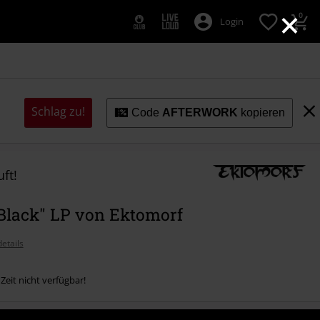
×
0
Login
Schlag zu!
Code
AFTERWORK
kopieren
ft!
 Black" LP von Ektomorf
etails
 Zeit nicht verfügbar!