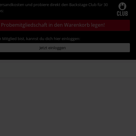
Versandkosten und probiere direkt den Backstage Club für 30
s:
Probemitgliedschaft in den Warenkorb legen!
 Mitglied bist, kannst du dich hier einloggen:
Jetzt einloggen