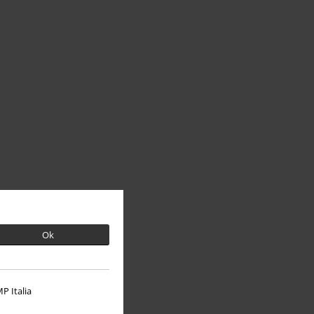
Ok
P Italia