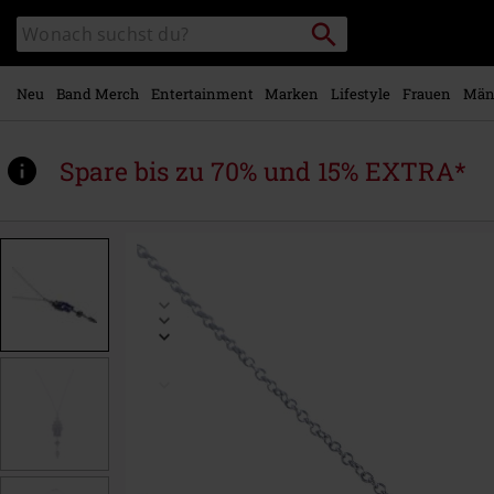
Zum
Packstation
Katalog
Hauptinhalt
suchen
durchsuchen
springen
Neu
Band Merch
Entertainment
Marken
Lifestyle
Frauen
Män
Spare bis zu 70% und 15% EXTRA*
https://www.emp.at/p/violetter-
schweif/573945St.html