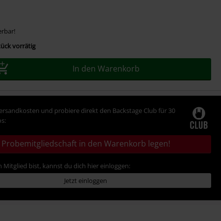
erbar!
ück vorrätig
In den Warenkorb
Versandkosten und probiere direkt den Backstage Club für 30
s:
Probemitgliedschaft in den Warenkorb legen!
 Mitglied bist, kannst du dich hier einloggen:
Jetzt einloggen