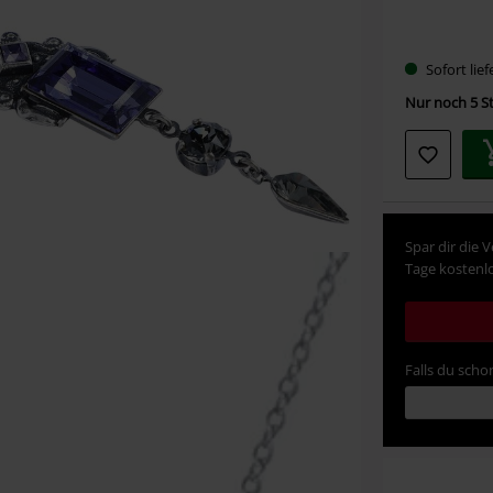
Wähle
Sofort lief
deine
Nur noch 5 St
Größe
Spar dir die 
Tage kostenlo
Falls du schon