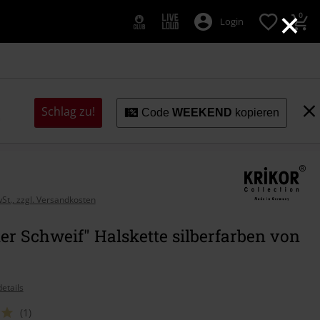
×
0
Login
Schlag zu!
Code
WEEKEND
kopieren
wSt., zzgl. Versandkosten
ter Schweif" Halskette silberfarben von
etails
(1)