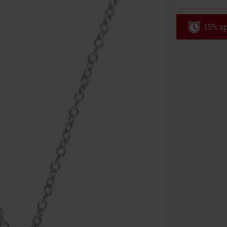
15% sp
Code
WE
Gültig bis zu
Nur Online. Mi
Nach Codeeing
Nicht mit and
Bücher, Medien
Die Toten Hose