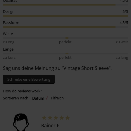
Qualität
4.5/5
Design
5/5
Passform
4.5/5
Weite
zu eng
perfekt
zu weit
Länge
zu kurz
perfekt
zu lang
Sag uns deine Meinung zu "Vintage Short Sleeve".
Schreibe eine Bewertung
How do reviews work?
Sortieren nach
Datum
Hilfreich
Rainer E.