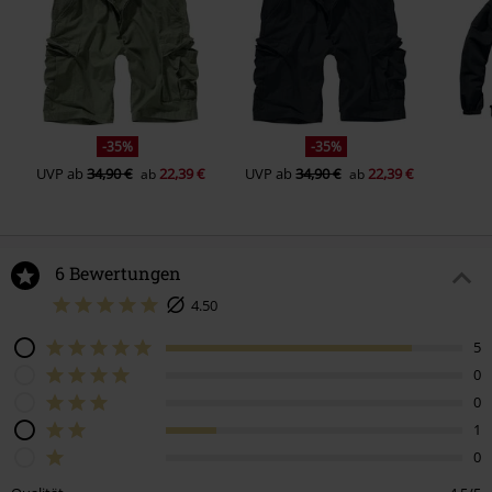
-35%
-35%
UVP
ab
34,90 €
22,39 €
UVP
ab
34,90 €
22,39 €
ab
ab
6 Bewertungen
4.50
5
0
0
1
0