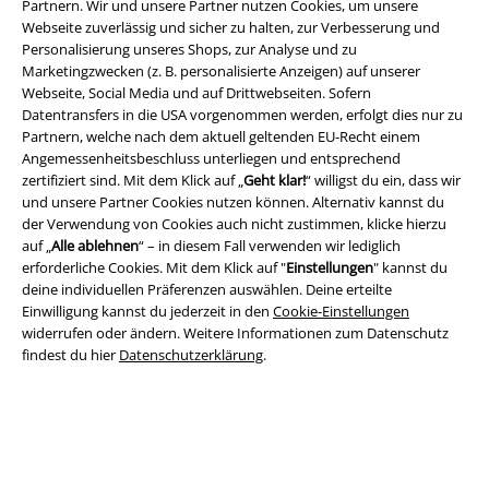
Partnern. Wir und unsere Partner nutzen Cookies, um unsere
Webseite zuverlässig und sicher zu halten, zur Verbesserung und
Personalisierung unseres Shops, zur Analyse und zu
Marketingzwecken (z. B. personalisierte Anzeigen) auf unserer
Webseite, Social Media und auf Drittwebseiten. Sofern
Datentransfers in die USA vorgenommen werden, erfolgt dies nur zu
Partnern, welche nach dem aktuell geltenden EU-Recht einem
Angemessenheitsbeschluss unterliegen und entsprechend
zertifiziert sind. Mit dem Klick auf „
Geht klar!
“ willigst du ein, dass wir
und unsere Partner Cookies nutzen können. Alternativ kannst du
Rechtliches
der Verwendung von Cookies auch nicht zustimmen, klicke hierzu
auf „
Alle ablehnen
“ – in diesem Fall verwenden wir lediglich
AGB
erforderliche Cookies. Mit dem Klick auf "
Einstellungen
" kannst du
deine individuellen Präferenzen auswählen. Deine erteilte
Impressum
Einwilligung kannst du jederzeit in den
Cookie-Einstellungen
widerrufen oder ändern. Weitere Informationen zum Datenschutz
Datenschutz
findest du hier
Datenschutzerklärung
.
Entsorgung und Umweltschutz
Konformitätserklärung