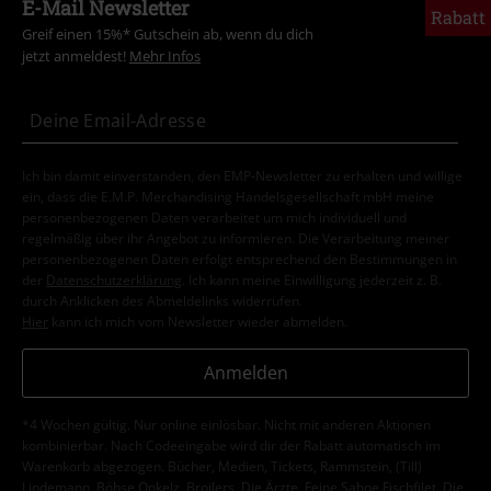
E-Mail Newsletter
Rabatt
Greif einen 15%* Gutschein ab, wenn du dich
jetzt anmeldest!
Mehr Infos
Ich bin damit einverstanden, den EMP-Newsletter zu erhalten und willige
ein, dass die E.M.P. Merchandising Handelsgesellschaft mbH meine
personenbezogenen Daten verarbeitet um mich individuell und
regelmäßig über ihr Angebot zu informieren. Die Verarbeitung meiner
personenbezogenen Daten erfolgt entsprechend den Bestimmungen in
der
Datenschutzerklärung
. Ich kann meine Einwilligung jederzeit z. B.
durch Anklicken des Abmeldelinks widerrufen.
Hier
kann ich mich vom Newsletter wieder abmelden.
Anmelden
*4 Wochen gültig. Nur online einlösbar. Nicht mit anderen Aktionen
kombinierbar. Nach Codeeingabe wird dir der Rabatt automatisch im
Warenkorb abgezogen. Bücher, Medien, Tickets, Rammstein, (Till)
Lindemann, Böhse Onkelz, Broilers, Die Ärzte, Feine Sahne Fischfilet, Die