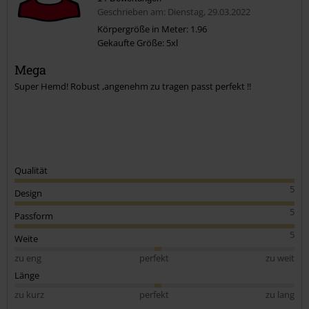
Geschrieben am: Dienstag, 29.03.2022
Körpergröße in Meter: 1.96
Gekaufte Größe: 5xl
Kommentar jetzt abschicken!
Mega
Super Hemd! Robust ,angenehm zu tragen passt perfekt !!
Qualität
5
Design
5
Passform
5
Weite
zu eng
perfekt
zu weit
Länge
zu kurz
perfekt
zu lang