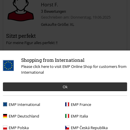
Horst F.
3 Bewertungen
Geschrieben am: Donnerstag, 19.06.2025
Gekaufte Größe: XL
Sitzt perfekt
Kommentar jetzt abschicken!
Für meine Figur alles perfekt !!
Shopping from International
Please click here to visit EMP Online Shop for customers from
International
Qualität
5
Ok
Design
5
Passform
EMP International
EMP France
5
Weite
zu eng
perfekt
zu weit
EMP Deutschland
EMP Italia
Länge
EMP Polska
EMP Česká Republika