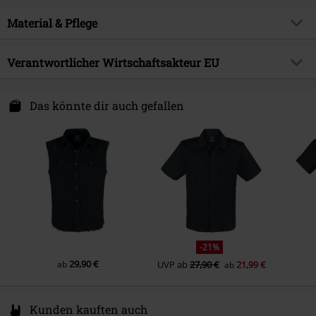
Muster
Uni
Produktthema
Basics
Passform/Oberteile
Regular
Kragenform
Material & Pflege
Hemdkragen
Erscheinungsdatum
01.04.2024
Armlänge
Kurzer Ärmel
Geschlecht
Männer
Obermaterial
100% Baumwolle
Verantwortlicher Wirtschaftsakteur EU
Farbe
schwarz
Pflegehinweis
Maschinenwäsche
Brandit Textil GmbH
Spichernstraße 6A
Das könnte dir auch gefallen
50672 Köln
Germany
info@brandit-wear.com
-21%
29,90 €
ab
UVP
ab
27,90 €
21,99 €
ab
Kunden kauften auch