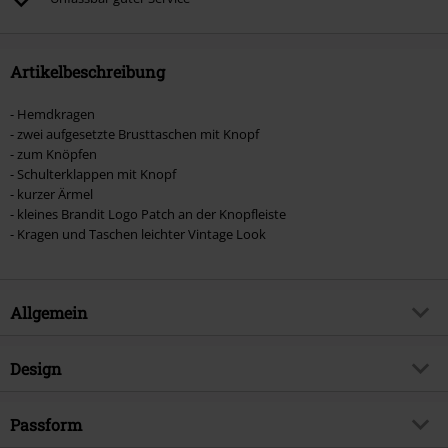
Artikel, die einen Spendenbeitrag beinhalten.
Artikelbeschreibung
- Hemdkragen
- zwei aufgesetzte Brusttaschen mit Knopf
- zum Knöpfen
- Schulterklappen mit Knopf
- kurzer Ärmel
- kleines Brandit Logo Patch an der Knopfleiste
- Kragen und Taschen leichter Vintage Look
Allgemein
Artikelnummer:
452061
Design
Titel
Vintage Short Sleeve
Produkt-Typ
Kurzarmhemd
Brand
Passform
Brandit