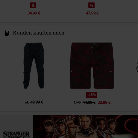
%
%
34,99 €
47,99 €
Kunden kauften auch
-46%
49,99 €
ab
UVP
44,99 €
23,99 €