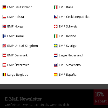
UVP
ab
64,99 €
EMP Deutschland
EMP Italia
54,99 €
ab
EMP Polska
EMP Česká Republika
EMP Norge
EMP Schweiz
Mehr Kategorien. Mehr Möglichkeiten.
Neu
Bekleidung
Hoodies & Sweater
Hoodies
EMP Suomi
EMP Ireland
Entertainment
EMP United Kingdom
EMP Sverige
Bekleidung
Hoodies & Sweater
Hoodies
EMP Danmark
Large Nederland
Filme & Serien
Große Größen
EMP Österreich
EMP Slovensko
Filme & Serien
Bekleidung
Pullover & Hoodies
Hoodies
Large Belgique
EMP España
15%
E-Mail Newsletter
Rabatt
Greif einen 15%* Gutschein ab, wenn du dich