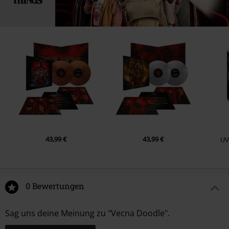
43,99 €
43,99 €
UV
0 Bewertungen
Sag uns deine Meinung zu "Vecna Doodle".