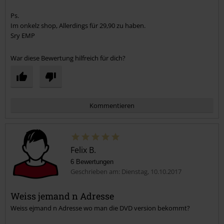
3.
Fanz (Making Of / Behind The Scenes)
Ps.
Im onkelz shop, Allerdings für 29,90 zu haben.
4.
Interview (Making Of / Behind The Scenes)
Sry EMP
5.
Bühne (Making Of / Behind The Scenes)
6.
Wonderfools (Live)
War diese Bewertung hilfreich für dich?
7.
Discipline (Live)
8.
Sub7even (Live)
9.
D-A-D (Live)
Kommentieren
10.
Motörhead (Live)
11.
Machine Head (Live)
12.
PsychoPunch (Live)
Felix B.
13.
Pro-Pain (Live)
6 Bewertungen
Geschrieben am: Dienstag, 10.10.2017
14.
J.B.O. (Live)
15.
In Extremo (Live)
Weiss jemand n Adresse
16.
Rose Tattoo (Live)
Weiss ejmand n Adresse wo man die DVD version bekommt?
Kommentar jetzt abschicken!
17.
Children Of Bodom (Live)