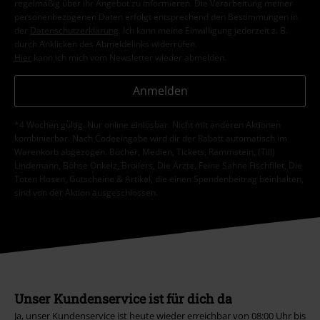
regelmäßig über ihr Angebot zu informieren. Die Verarbeitung meiner
personenbezogenen Daten erfolgt entsprechend den Bestimmungen in
der
Datenschutzerklärung
. Ich kann meine Einwilligung jederzeit z. B.
durch Anklicken des Abmeldelinks widerrufen.
Hier
kann ich mich vom Newsletter wieder abmelden.
Anmelden
*4 Wochen gültig. Nur online einlösbar. Nicht mit anderen Aktionen
kombinierbar. Nach Codeeingabe wird dir der Rabatt automatisch im
Warenkorb abgezogen. Bücher, Medien, Tickets, Rammstein, (Till)
Lindemann, Böhse Onkelz, Broilers, Die Ärzte, Feine Sahne Fischfilet, Die
Toten Hosen, Gutscheine & Artikel, die einen Spendenbeitrag beinhalten,
sind von der Aktion ausgeschlossen.
Unser Kundenservice ist für dich da
Ja, unser Kundenservice ist heute wieder erreichbar von 08:00 Uhr bis