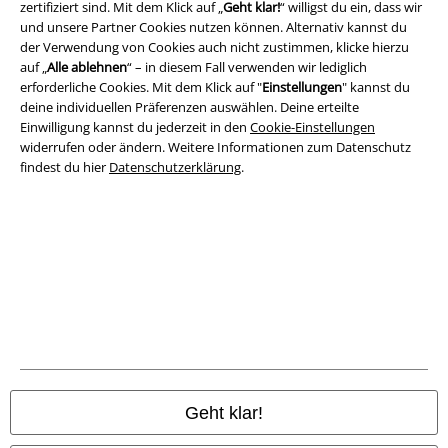
zertifiziert sind. Mit dem Klick auf „
Geht klar!
“ willigst du ein, dass wir
AGB
und unsere Partner Cookies nutzen können. Alternativ kannst du
der Verwendung von Cookies auch nicht zustimmen, klicke hierzu
Impressum
auf „
Alle ablehnen
“ – in diesem Fall verwenden wir lediglich
erforderliche Cookies. Mit dem Klick auf "
Einstellungen
" kannst du
Datenschutz
deine individuellen Präferenzen auswählen. Deine erteilte
Einwilligung kannst du jederzeit in den
Cookie-Einstellungen
widerrufen oder ändern. Weitere Informationen zum Datenschutz
Entsorgung und Umweltschutz
findest du hier
Datenschutzerklärung
.
Konformitätserklärung
Information zur Barrierefreiheit
Cookie-Einstellungen
Vertrag widerrufen
Alle Preise inkl. gesetzlicher Mehrwertsteuer, zzgl.
Versandkosten
© 1986-2026 E.M.P. Merchandising HGmbH
Geht klar!