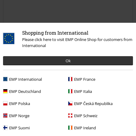
Verifizierte Rezension
Shopping from International
War diese Bewertung hilfreich für dich?
Please click here to visit EMP Online Shop for customers from
International
Ok
Kommentieren
EMP International
EMP France
EMP Deutschland
EMP Italia
Sebastian H.
6 Bewertungen
EMP Polska
EMP Česká Republika
Geschrieben am: Mittwoch, 31.08.2016
EMP Norge
EMP Schweiz
Hammer Geil
EMP Suomi
EMP Ireland
Ich höre schon seit es Böhse Onkelz gibt ihre Musik und ein Fan von
Kommentar jetzt abschicken!
Böhse Onkelz die Jungs sind einfach spitze und die Konzerte sind