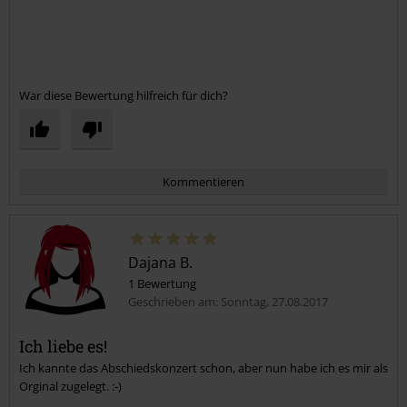
18.
Interviews
War diese Bewertung hilfreich für dich?
Kommentieren
Dajana B.
1 Bewertung
Geschrieben am: Sonntag, 27.08.2017
Ich liebe es!
Ich kannte das Abschiedskonzert schon, aber nun habe ich es mir als
Kommentar jetzt abschicken!
Orginal zugelegt. :-)