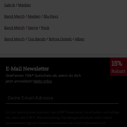
Kommentar jetzt abschicken!
Sale %
Medien
Band Merch
Medien
Blu-Rays
Band Merch
Genre
Rock
Band Merch
Top Bands
Böhse Onkelz
Alben
15%
E-Mail Newsletter
Rabatt
Greif einen 15%* Gutschein ab, wenn du dich
jetzt anmeldest!
Mehr Infos
Ich bin damit einverstanden, den EMP-Newsletter zu erhalten und willige
ein, dass die E.M.P. Merchandising Handelsgesellschaft mbH meine
personenbezogenen Daten verarbeitet um mich individuell und