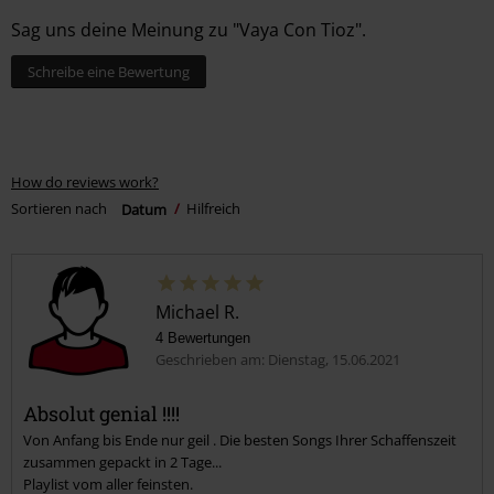
15.
Superstar (Live Konzert)
Sag uns deine Meinung zu "Vaya Con Tioz".
16.
Schutzgeist der Scheiße (Live Konzert)
Schreibe eine Bewertung
17.
Narben (Live Konzert)
18.
Onkelz 2000 (Live Konzert)
19.
Keine Amnestie für MTV (Live Konzert)
How do reviews work?
20.
Feuer (Live Konzert)
Sortieren nach
Datum
Hilfreich
21.
Danke für alles (Schlussansage) (Live Konzert)
22.
Ihr hättet es wissen müssen (Live Konzert)
23.
Adios (Live Konzert)
Michael R.
24.
Baja (Live Konzert)
4 Bewertungen
25.
Abspann (Live Konzert)
Geschrieben am: Dienstag, 15.06.2021
Disc 3
Absolut genial !!!!
Von Anfang bis Ende nur geil . Die besten Songs Ihrer Schaffenszeit
1.
Abschied (Making Of / Behind The Scenes)
zusammen gepackt in 2 Tage...
Playlist vom aller feinsten.
2.
Crew (Making Of / Behind The Scenes)