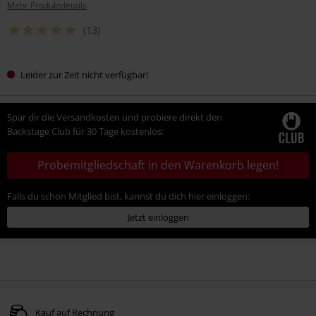
Mehr Produktdetails
(13)
Leider zur Zeit nicht verfügbar!
Spar dir die Versandkosten und probiere direkt den
Backstage Club für 30 Tage kostenlos:
Probemitgliedschaft in den Warenkorb legen!
Falls du schon Mitglied bist, kannst du dich hier einloggen:
Jetzt einloggen
Kauf auf Rechnung