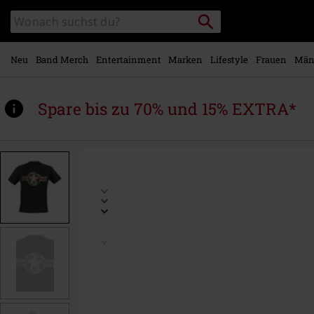
Zum
Packstation
Katalog
Hauptinhalt
suchen
durchsuchen
springen
Neu
Band Merch
Entertainment
Marken
Lifestyle
Frauen
Män
Spare bis zu 70% und 15% EXTRA*
https://www.emp.at/p/usaf/478455.html