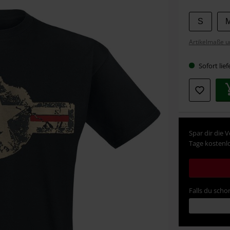
Wähle
S
deine
Artikelmaße u
Größe
Sofort lief
Spar dir die 
Tage kostenlo
Falls du schon