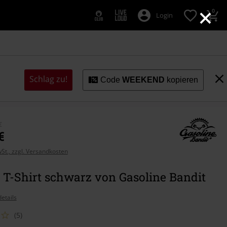
×
0
Login
Schlag zu!
Code
WEEKEND
kopieren
€
€
wSt., zzgl. Versandkosten
 T-Shirt schwarz von Gasoline Bandit
etails
(5)