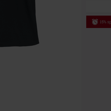
15% sp
Code
WE
Gültig bis zu
Nur Online. Mi
Nach Codeeing
Nicht mit and
Bücher, Medien
Die Toten Hose