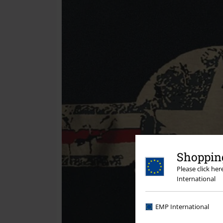
Shopping
Please click he
International
EMP International