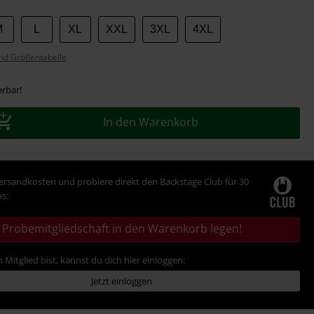
M
L
XL
XXL
3XL
4XL
nd Größentabelle
erbar!
In den Warenkorb
Versandkosten und probiere direkt den Backstage Club für 30
s:
Probemitgliedschaft in den Warenkorb legen!
 Mitglied bist, kannst du dich hier einloggen:
Jetzt einloggen