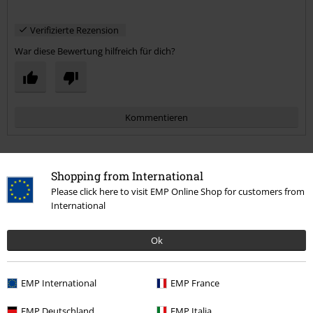
Fetzt wie Sau! Da bekommt man Bock, die Alte Kutte auszupacken
und ne Runde in die Krawallkneipe zu gehen \m/
Verifizierte Rezension
Gelungenes Album, Durchschnittliche Aufnahmequalität, Fetzt.
War diese Bewertung hilfreich für dich?
Kommentieren
Shopping from International
Please click here to visit EMP Online Shop for customers from
Mehr Kategorien. Mehr Möglichkeiten.
International
Band Merch
Top Bands
Running Wild
Ok
Band Merch
Medien
Schallplatten
Kommentar jetzt abschicken!
Band Merch
Genre
Power Metal
EMP International
EMP France
Sale %
Medien
Vinyl
EMP Deutschland
EMP Italia