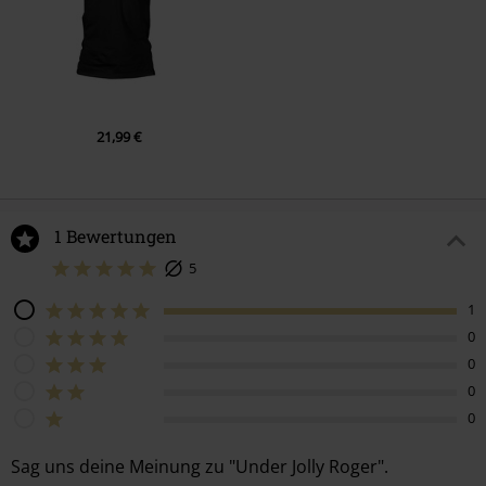
7.
Diamonds of the Black Chest (2017 Remaster)
8.
Merciless Game (2017 Remaster)
21,99 €
1 Bewertungen
5
1
0
0
0
0
Sag uns deine Meinung zu "Under Jolly Roger".