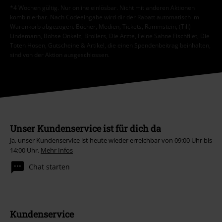
*4 Wochen gültig. Nur online einlösbar. Nicht mit anderen Aktionen
kombinierbar. Nach Codeeingabe wird dir der Rabatt automatisch im
Warenkorb abgezogen. Bücher, Medien, Tickets, Rammstein, (Till)
Lindemann, Böhse Onkelz, Broilers, Die Ärzte, Feine Sahne Fischfilet, Die
Toten Hosen, Gutscheine & Artikel, die einen Spendenbeitrag beinhalten,
sind von der Aktion ausgeschlossen.
Unser Kundenservice ist für dich da
Ja, unser Kundenservice ist heute wieder erreichbar von 09:00 Uhr bis
14:00 Uhr.
Mehr Infos
Chat starten
Kundenservice