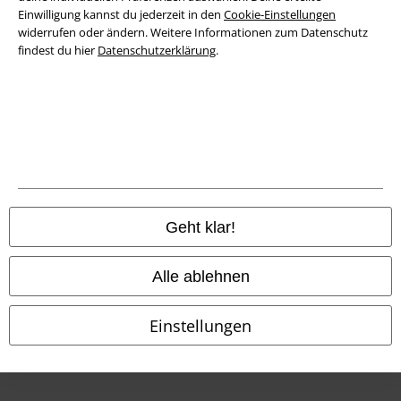
Einwilligung kannst du jederzeit in den
Cookie-Einstellungen
widerrufen oder ändern. Weitere Informationen zum Datenschutz
Konformitätserklärung
findest du hier
Datenschutzerklärung
.
Information zur Barrierefreiheit
Cookie-Einstellungen
Vertrag widerrufen
Alle Preise inkl. gesetzlicher Mehrwertsteuer, zzgl.
Versandkosten
© 1986-2026 E.M.P. Merchandising HGmbH
Geht klar!
Alle ablehnen
EMP Online Shops
Einstellungen
EMP International
EMP France