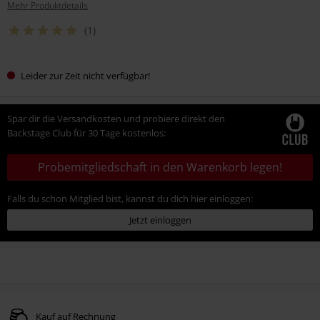
Mehr Produktdetails
(1)
Leider zur Zeit nicht verfügbar!
Spar dir die Versandkosten und probiere direkt den
Backstage Club für 30 Tage kostenlos:
Probemitgliedschaft in den Warenkorb legen!
Falls du schon Mitglied bist, kannst du dich hier einloggen:
Jetzt einloggen
Kauf auf Rechnung