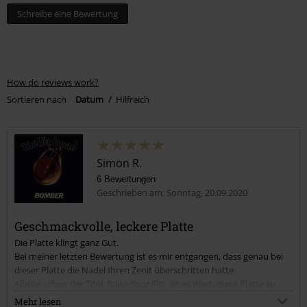
Schreibe eine Bewertung
How do reviews work?
Sortieren nach
Datum
Hilfreich
Simon R.
6 Bewertungen
Geschrieben am: Sonntag, 20.09.2020
Geschmackvolle, leckere Platte
Die Platte klingt ganz Gut.
Bei meiner letzten Bewertung ist es mir entgangen, dass genau bei
dieser Platte die Nadel Ihren Zenit überschritten hatte.
Alleine schon der Titel: Raise Your Fist, ist es Wert, diese Platte zu
kaufen!
Mehr lesen