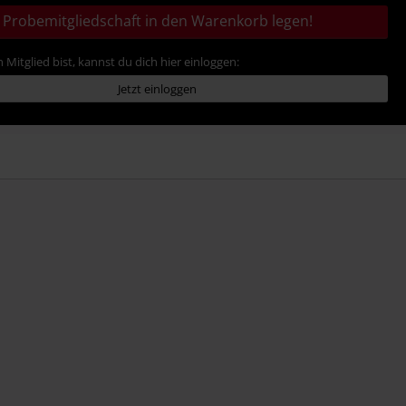
Probemitgliedschaft in den Warenkorb legen!
 Mitglied bist, kannst du dich hier einloggen:
Jetzt einloggen