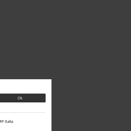
Ok
P Italia