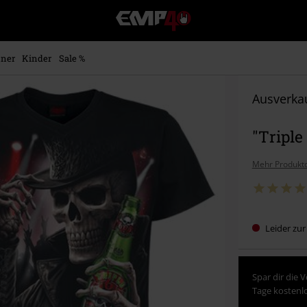
EMP
Merchandise
-
Fanartikel
ner
Kinder
Sale %
Shop
für
Rock
Ausverkau
&
Entertainment
"Triple
Mehr Produktd
Leider zur
Spar dir die 
Tage kostenlo