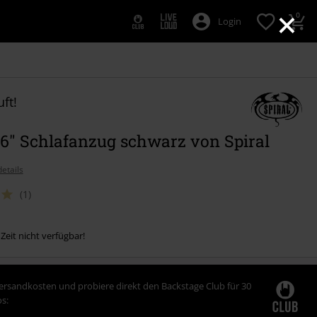
×
0
Login
ft!
 6" Schlafanzug schwarz von Spiral
etails
(1)
 Zeit nicht verfügbar!
Versandkosten und probiere direkt den Backstage Club für 30
s: