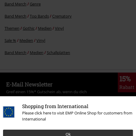
Band Merch
Genre
Band Merch
Top Bands
Crematory
Themen
Gothic
Medien
Vinyl
Sale %
Medien
Vinyl
Band Merch
Medien
Schallplatten
15%
E-Mail Newsletter
Rabatt
Greif einen 15%* Gutschein ab, wenn du dich
jetzt anmeldest!
Mehr Infos
Shopping from International
Please click here to visit EMP Online Shop for customers from
International
Ich bin damit einverstanden, den EMP-Newsletter zu erhalten und willige
Ok