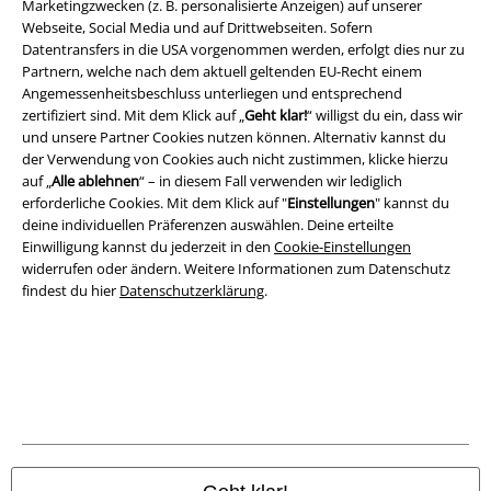
Marketingzwecken (z. B. personalisierte Anzeigen) auf unserer
Rechtliches
Webseite, Social Media und auf Drittwebseiten. Sofern
Datentransfers in die USA vorgenommen werden, erfolgt dies nur zu
AGB
Partnern, welche nach dem aktuell geltenden EU-Recht einem
Angemessenheitsbeschluss unterliegen und entsprechend
Impressum
zertifiziert sind. Mit dem Klick auf „
Geht klar!
“ willigst du ein, dass wir
und unsere Partner Cookies nutzen können. Alternativ kannst du
Datenschutz
der Verwendung von Cookies auch nicht zustimmen, klicke hierzu
auf „
Alle ablehnen
“ – in diesem Fall verwenden wir lediglich
erforderliche Cookies. Mit dem Klick auf "
Einstellungen
" kannst du
Entsorgung und Umweltschutz
deine individuellen Präferenzen auswählen. Deine erteilte
Einwilligung kannst du jederzeit in den
Cookie-Einstellungen
Konformitätserklärung
widerrufen oder ändern. Weitere Informationen zum Datenschutz
findest du hier
Datenschutzerklärung
.
Information zur Barrierefreiheit
Cookie-Einstellungen
Vertrag widerrufen
Alle Preise inkl. gesetzlicher Mehrwertsteuer, zzgl.
Versandkosten
© 1986-2026 E.M.P. Merchandising HGmbH