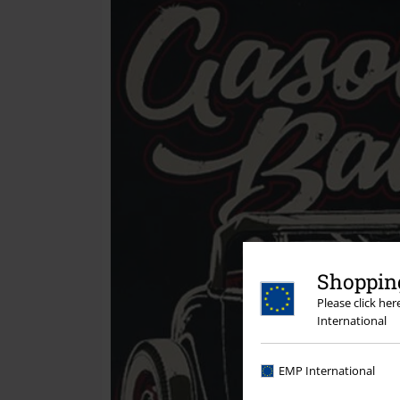
Shopping
Please click he
International
EMP International