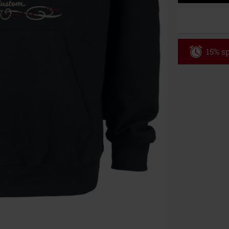
15% sp
Code
AF
Nur Gültig am 
Nur Online. Mi
Nach Codeeing
Nicht mit and
Bücher, Medien
Die Toten Hose