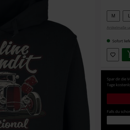
Wähle
M
deine
Artikelmaße u
Größe
Sofort lief
Spar dir die 
Tage kostenlo
Falls du schon