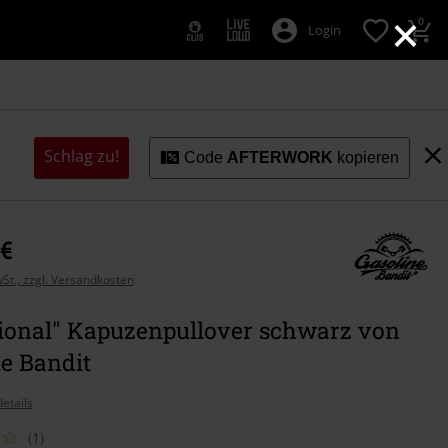
×
0
Login
Schlag zu!
Code
AFTERWORK
kopieren
 €
wSt., zzgl. Versandkosten
tional" Kapuzenpullover schwarz von
e Bandit
etails
(1)