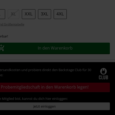
L
XL
XXL
3XL
4XL
nd Größentabelle
erbar!
In den Warenkorb
Versandkosten und probiere direkt den Backstage Club für 30
s:
Probemitgliedschaft in den Warenkorb legen!
 Mitglied bist, kannst du dich hier einloggen:
Jetzt einloggen