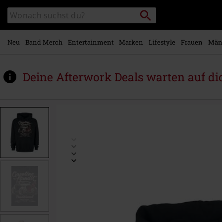
Zum
Packstation
Katalog
Hauptinhalt
suchen
durchsuchen
springen
Neu
Band Merch
Entertainment
Marken
Lifestyle
Frauen
Män
Deine Afterwork Deals warten auf di
https://www.emp.at/p/traditional/508590.html