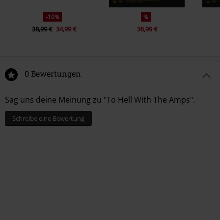
10.
Always There For You
-10%
%
11.
All For One
38,99 €
34,99 €
36,99 €
0 Bewertungen
Sag uns deine Meinung zu "To Hell With The Amps".
Schreibe eine Bewertung