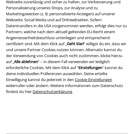
Webseite zuverlässig und sicher zu halten, zur Verbesserung und
Personalisierung unseres Shops, zur Analyse und zu
Marketingzwecken (z. B. personalisierte Anzeigen) auf unserer
Rechtliches
Webseite, Social Media und auf Drittwebseiten. Sofern
Datentransfers in die USA vorgenommen werden, erfolgt dies nur zu
AGB
Partnern, welche nach dem aktuell geltenden EU-Recht einem
Angemessenheitsbeschluss unterliegen und entsprechend
Impressum
zertifiziert sind. Mit dem Klick auf „
Geht klar!
“ willigst du ein, dass wir
und unsere Partner Cookies nutzen können. Alternativ kannst du
Datenschutz
der Verwendung von Cookies auch nicht zustimmen, klicke hierzu
auf „
Alle ablehnen
“ – in diesem Fall verwenden wir lediglich
erforderliche Cookies. Mit dem Klick auf "
Einstellungen
" kannst du
Entsorgung und Umweltschutz
deine individuellen Präferenzen auswählen. Deine erteilte
Einwilligung kannst du jederzeit in den
Cookie-Einstellungen
Konformitätserklärung
widerrufen oder ändern. Weitere Informationen zum Datenschutz
findest du hier
Datenschutzerklärung
.
Information zur Barrierefreiheit
Cookie-Einstellungen
Vertrag widerrufen