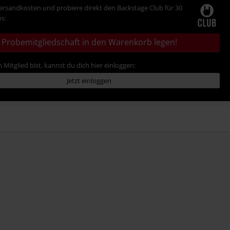
Versandkosten und probiere direkt den Backstage Club für 30
s:
Probemitgliedschaft in den Warenkorb legen!
 Mitglied bist, kannst du dich hier einloggen:
Jetzt einloggen