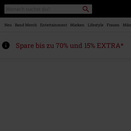
Zum
Packstation
Katalog
Hauptinhalt
suchen
durchsuchen
springen
Neu
Band Merch
Entertainment
Marken
Lifestyle
Frauen
Män
Spare bis zu 70% und 15% EXTRA*
https://www.emp.at/p/thelema-
6/602860St.html