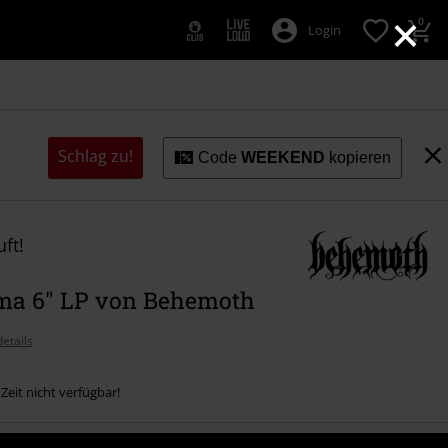
×
0
Login
Schlag zu!
Code
WEEKEND
kopieren
ft!
ma 6" LP von Behemoth
etails
 Zeit nicht verfügbar!