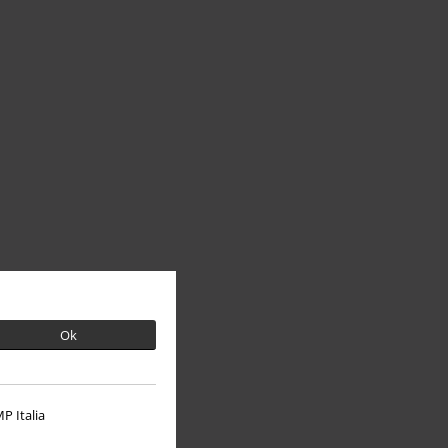
Ok
P Italia