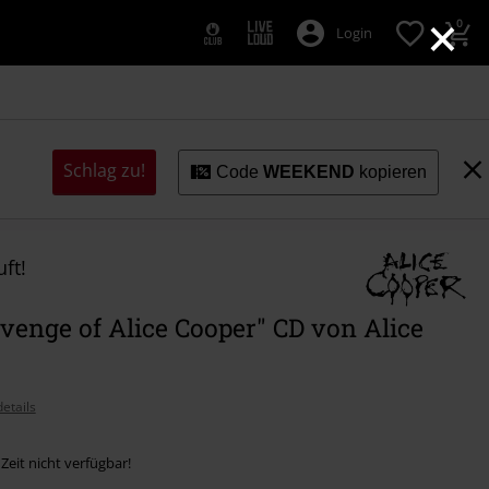
×
0
Login
Schlag zu!
Code
WEEKEND
kopieren
ft!
venge of Alice Cooper" CD von Alice
etails
 Zeit nicht verfügbar!