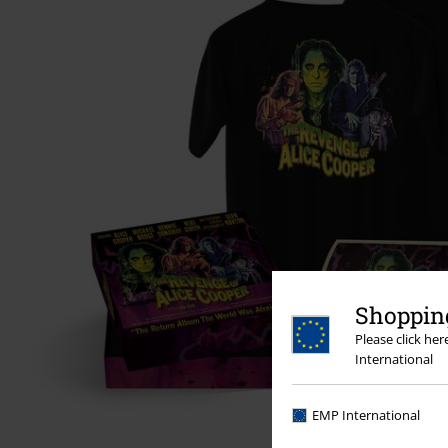
Shopping
Please click he
International
EMP International