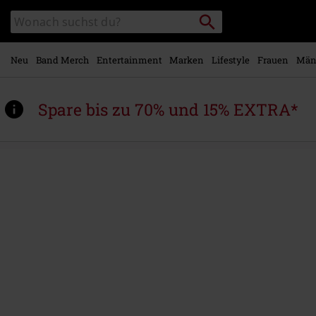
Zum
Packstation
Katalog
Hauptinhalt
suchen
durchsuchen
springen
Neu
Band Merch
Entertainment
Marken
Lifestyle
Frauen
Män
Spare bis zu 70% und 15% EXTRA*
https://www.emp.at/p/the-
revenge-
of-
alice-
cooper/587724St.html