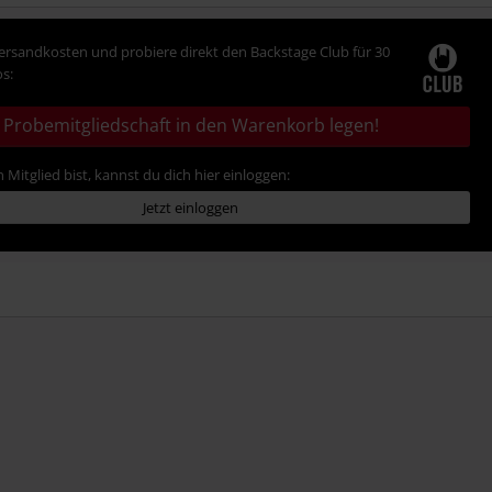
Versandkosten und probiere direkt den Backstage Club für 30
s:
Probemitgliedschaft in den Warenkorb legen!
 Mitglied bist, kannst du dich hier einloggen:
Jetzt einloggen