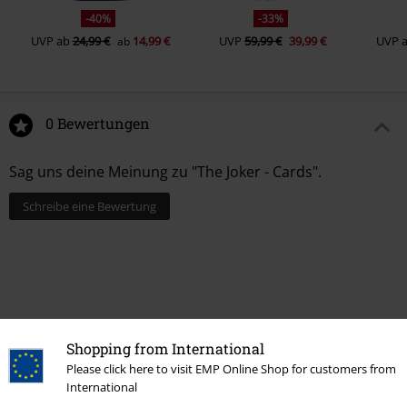
-40%
-33%
UVP
ab
24,99 €
14,99 €
UVP
59,99 €
39,99 €
UVP
ab
0 Bewertungen
Sag uns deine Meinung zu "The Joker - Cards".
Schreibe eine Bewertung
Shopping from International
Please click here to visit EMP Online Shop for customers from
International