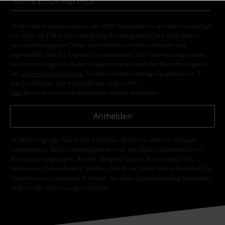
Ich bin damit einverstanden, den EMP-Newsletter zu erhalten und willige
ein, dass die E.M.P. Merchandising Handelsgesellschaft mbH meine
personenbezogenen Daten verarbeitet um mich individuell und
regelmäßig über ihr Angebot zu informieren. Die Verarbeitung meiner
personenbezogenen Daten erfolgt entsprechend den Bestimmungen in
der
Datenschutzerklärung
. Ich kann meine Einwilligung jederzeit z. B.
durch Anklicken des Abmeldelinks widerrufen.
Hier
kann ich mich vom Newsletter wieder abmelden.
Anmelden
*4 Wochen gültig. Nur online einlösbar. Nicht mit anderen Aktionen
kombinierbar. Nach Codeeingabe wird dir der Rabatt automatisch im
Warenkorb abgezogen. Bücher, Medien, Tickets, Rammstein, (Till)
Lindemann, Böhse Onkelz, Broilers, Die Ärzte, Feine Sahne Fischfilet, Die
Toten Hosen, Gutscheine & Artikel, die einen Spendenbeitrag beinhalten,
sind von der Aktion ausgeschlossen.