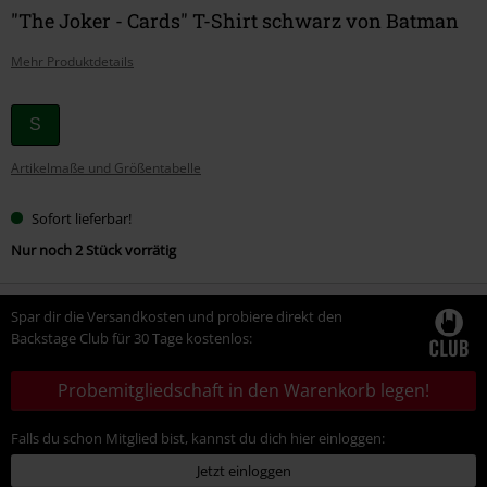
"The Joker - Cards" T-Shirt schwarz von Batman
Mehr Produktdetails
Wähle
S
deine
Artikelmaße und Größentabelle
Größe
Sofort lieferbar!
Nur noch 2 Stück vorrätig
Spar dir die Versandkosten und probiere direkt den
Backstage Club für 30 Tage kostenlos:
Probemitgliedschaft in den Warenkorb legen!
Falls du schon Mitglied bist, kannst du dich hier einloggen:
Jetzt einloggen