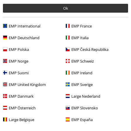
Ok
Mehr Kategorien. Mehr Möglichkeiten.
Themen
Schwarze Kleidung
Schwarze T-Shirts
EMP International
EMP France
Bekleidung
T-Shirts & Tops
T-Shirts
EMP Deutschland
EMP Italia
Neu
Bekleidung
T-Shirts & Tops
T-shirts
EMP Polska
EMP Česká Republika
Bekleidung & Accessoires
Oberteile
T-shirts
EMP Norge
EMP Schweiz
Sale %
Filme & Serien
EMP Suomi
EMP Ireland
EMP United Kingdom
EMP Sverige
15%
EMP Danmark
Large Nederland
E-Mail Newsletter
Rabatt
EMP Österreich
EMP Slovensko
Greif einen 15%* Gutschein ab, wenn du dich
jetzt anmeldest!
Mehr Infos
Large Belgique
EMP España