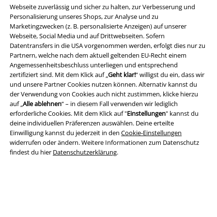
Webseite zuverlässig und sicher zu halten, zur Verbesserung und
Personalisierung unseres Shops, zur Analyse und zu
Marketingzwecken (z. B. personalisierte Anzeigen) auf unserer
Webseite, Social Media und auf Drittwebseiten. Sofern
Rechtliches
Datentransfers in die USA vorgenommen werden, erfolgt dies nur zu
Partnern, welche nach dem aktuell geltenden EU-Recht einem
AGB
Angemessenheitsbeschluss unterliegen und entsprechend
zertifiziert sind. Mit dem Klick auf „
Geht klar!
“ willigst du ein, dass wir
Impressum
und unsere Partner Cookies nutzen können. Alternativ kannst du
der Verwendung von Cookies auch nicht zustimmen, klicke hierzu
Datenschutz
auf „
Alle ablehnen
“ – in diesem Fall verwenden wir lediglich
erforderliche Cookies. Mit dem Klick auf "
Einstellungen
" kannst du
deine individuellen Präferenzen auswählen. Deine erteilte
Entsorgung und Umweltschutz
Einwilligung kannst du jederzeit in den
Cookie-Einstellungen
widerrufen oder ändern. Weitere Informationen zum Datenschutz
Konformitätserklärung
findest du hier
Datenschutzerklärung
.
Information zur Barrierefreiheit
Cookie-Einstellungen
Vertrag widerrufen