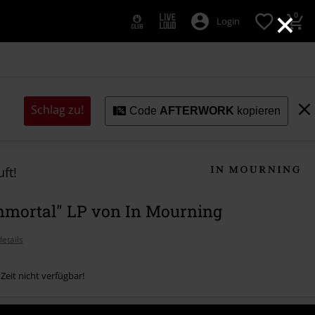
×
0
Login
Schlag zu!
Code
AFTERWORK
kopieren
ft!
mmortal" LP von In Mourning
etails
 Zeit nicht verfügbar!