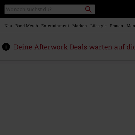
Zum
Packstation
Katalog
Hauptinhalt
suchen
durchsuchen
springen
Neu
Band Merch
Entertainment
Marken
Lifestyle
Frauen
Män
Deine Afterwork Deals warten auf di
https://www.emp.at/p/the-
immortal/589533St.html