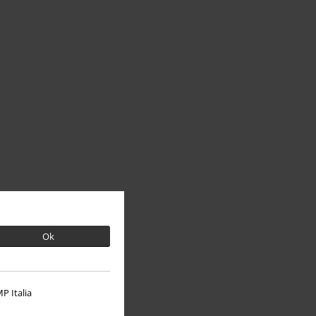
Ok
P Italia