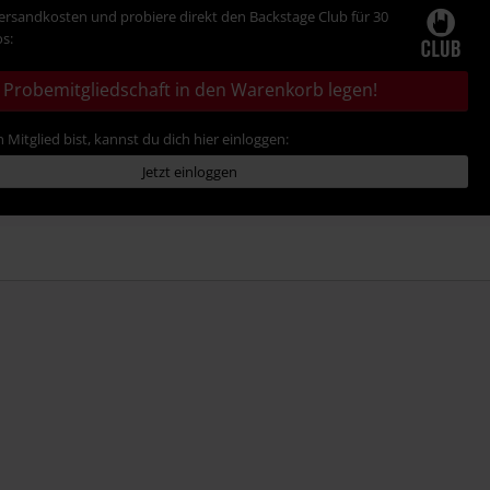
Versandkosten und probiere direkt den Backstage Club für 30
s:
Probemitgliedschaft in den Warenkorb legen!
 Mitglied bist, kannst du dich hier einloggen:
Jetzt einloggen