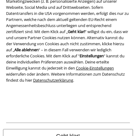
Marketingzwecken (z. B. personalisierte Anzeigen) auf unserer
Rechtliches
Webseite, Social Media und auf Drittwebseiten. Sofern
Datentransfers in die USA vorgenommen werden, erfolgt dies nur zu
AGB
Partnern, welche nach dem aktuell geltenden EU-Recht einem
Angemessenheitsbeschluss unterliegen und entsprechend
Impressum
zertifiziert sind. Mit dem Klick auf „
Geht klar!
“ willigst du ein, dass wir
und unsere Partner Cookies nutzen können. Alternativ kannst du
Datenschutz
der Verwendung von Cookies auch nicht zustimmen, klicke hierzu
auf „
Alle ablehnen
“ – in diesem Fall verwenden wir lediglich
erforderliche Cookies. Mit dem Klick auf "
Einstellungen
" kannst du
Entsorgung und Umweltschutz
deine individuellen Präferenzen auswählen. Deine erteilte
Einwilligung kannst du jederzeit in den
Cookie-Einstellungen
Konformitätserklärung
widerrufen oder ändern. Weitere Informationen zum Datenschutz
findest du hier
Datenschutzerklärung
.
Information zur Barrierefreiheit
Cookie-Einstellungen
Vertrag widerrufen
Alle Preise inkl. gesetzlicher Mehrwertsteuer, zzgl.
Versandkosten
© 1986-2026 E.M.P. Merchandising HGmbH
Geht klar!