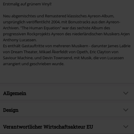
Erstmalig auf grünem Vinyl!
Neu abgemischtes und Remastered klassisches Ayreon-Album,
ursprünglich veröffentlicht 2004, mit Bonustracks aus den Ayreon-
Archiven. "The Human Equation" war das sechste Album des
progressiven Rockprojekts Ayreon des niederländischen Musikers Arjen
Anthony Lucassen.
Es enthält Gastauftritte von mehreren Musikern - darunter James LaBrie
von Dream Theater, Mikael Åkerfeldt von Opeth, Eric Clayton von
Saviour Machine, und Devin Townsend, mit Musik, die von Lucassen
arrangiert und geschrieben wurde.
Allgemein
Artikelnummer:
582669
Design
Titel
The human equation (2025
Remixed & Remastered)
Produkt-Typ
LP
Verantwortlicher Wirtschaftsakteur EU
Musikgenre
Progressive Rock
Medienformat
3-LP