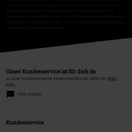
kombinierbar. Nach Codeeingabe wird dir der Rabatt automatisch im
Warenkorb abgezogen. Bücher, Medien, Tickets, Rammstein, (Till)
Lindemann, Böhse Onkelz, Broilers, Die Ärzte, Feine Sahne Fischfilet, Die
Toten Hosen, Gutscheine & Artikel, die einen Spendenbeitrag beinhalten,
sind von der Aktion ausgeschlossen.
Unser Kundenservice ist für dich da
Ja, unser Kundenservice ist heute erreichbar bis 18:00 Uhr.
Mehr
Infos
Chat starten
Kundenservice