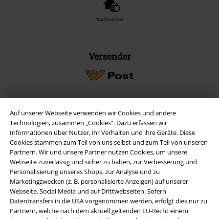
Nachnahme
Versender
Auf unserer Webseite verwenden wir Cookies und andere
EMP App
Technologien, zusammen „Cookies“. Dazu erfassen wir
Lade dir jetzt kostenlos unsere neue EMP App runter und genieße
Informationen über Nutzer, ihr Verhalten und ihre Geräte. Diese
die vielen neuen Funktionen und Vorteile!
Cookies stammen zum Teil von uns selbst und zum Teil von unseren
Partnern. Wir und unsere Partner nutzen Cookies, um unsere
Webseite zuverlässig und sicher zu halten, zur Verbesserung und
Personalisierung unseres Shops, zur Analyse und zu
Marketingzwecken (z. B. personalisierte Anzeigen) auf unserer
Webseite, Social Media und auf Drittwebseiten. Sofern
A Warner Music Group Company
Datentransfers in die USA vorgenommen werden, erfolgt dies nur zu
Partnern, welche nach dem aktuell geltenden EU-Recht einem