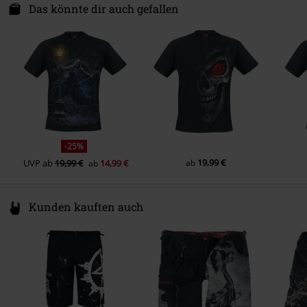
Energiestraat 4e
Das könnte dir auch gefallen
1135 GD Edam
Netherlands
Hello@attitudeholland.nl
-25%
19,99 €
UVP
ab
19,99 €
14,99 €
ab
ab
Kunden kauften auch