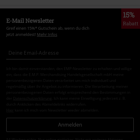
15%
E-Mail Newsletter
Rabatt
Greif einen 15%* Gutschein ab, wenn du dich
jetzt anmeldest!
Mehr Infos
Ich bin damit einverstanden, den EMP-Newsletter zu erhalten und willige
ein, dass die E.M.P. Merchandising Handelsgesellschaft mbH meine
personenbezogenen Daten verarbeitet um mich individuell und
regelmäßig über ihr Angebot zu informieren. Die Verarbeitung meiner
personenbezogenen Daten erfolgt entsprechend den Bestimmungen in
der
Datenschutzerklärung
. Ich kann meine Einwilligung jederzeit z. B.
durch Anklicken des Abmeldelinks widerrufen.
Hier
kann ich mich vom Newsletter wieder abmelden.
Anmelden
*4 Wochen gültig. Nur online einlösbar. Nicht mit anderen Aktionen