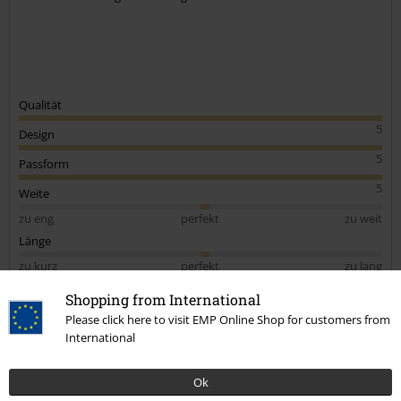
Qualität
5
Design
5
Passform
5
Weite
zu eng
perfekt
zu weit
Länge
zu kurz
perfekt
zu lang
Shopping from International
Verifizierte Rezension
Please click here to visit EMP Online Shop for customers from
War diese Bewertung hilfreich für dich?
International
Ok