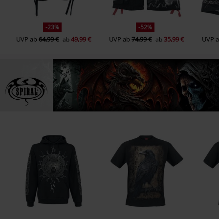
-23%
-52%
UVP
ab
64,99 €
49,99 €
UVP
ab
74,99 €
35,99 €
UVP
ab
ab