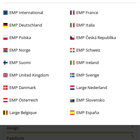
Kommentieren
EMP International
EMP France
EMP Deutschland
EMP Italia
Thorsten J.
EMP Polska
EMP Česká Republika
5 Bewertungen
Geschrieben am: Mittwoch, 15.01.2025
EMP Norge
EMP Schweiz
Körpergröße in Meter: 1.63
Gekaufte Größe: M
EMP Suomi
EMP Ireland
Kommentar jetzt abschicken!
T- Shirt
EMP United Kingdom
EMP Sverige
Passt sehr gut
Die Farben sind auch nach dem Waschen noch kräftig.
EMP Danmark
Large Nederland
Gute Qualität.
EMP Österreich
EMP Slovensko
Large Belgique
EMP España
Qualität
5
Design
5
Passform