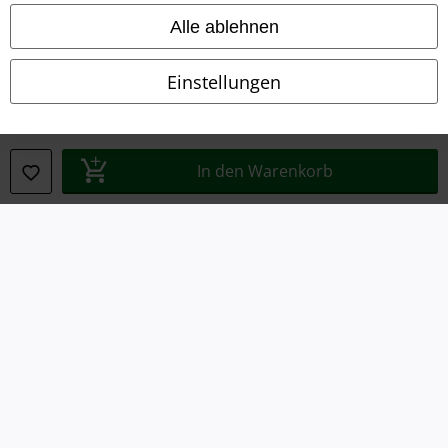
Konformitätserklärung
Alle ablehnen
Information zur Barrierefreiheit
Einstellungen
Cookie-Einstellungen
Vertrag widerrufen
In den Warenkorb
Alle Preise inkl. gesetzlicher Mehrwertsteuer, zzgl.
Versandkosten
© 1986-2026 E.M.P. Merchandising HGmbH
EMP Online Shops
EMP International
EMP France