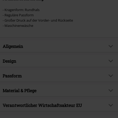
- Kragenform: Rundhals
- Reguläre Passform
- Großer Druck auf der Vorder- und Rückseite
- Maschinenwäsche
Allgemein
Artikelnummer:
568159
Design
Titel
The Green Fairy
Produkt-Typ
T-Shirt
Brand
Passform
Spiral
Muster
Uni
Produktthema
Basics, Rockwear, Horror,
Passform/Oberteile
Regular
Totenköpfe
Bedruckt
Material & Pflege
ja
Erscheinungsdatum
09.04.2024
Halsausschnitt/Kragen
Rundhals
Obermaterial
100% Baumwolle
Verantwortlicher Wirtschaftsakteur EU
Geschlecht
Männer
Farbe
schwarz
Pflegehinweis
Maschinenwäsche
Attitude Holland