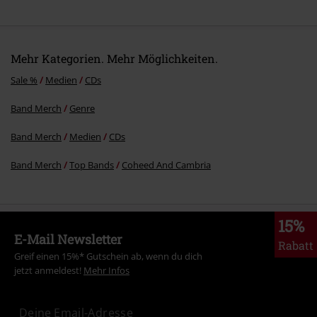
10.
Someone Who Can
11.
The Continuum I: Welcome To Forever, Mr. Nobody
12.
The Continuum II: The Flood
Mehr Kategorien. Mehr Möglichkeiten.
13.
The Continuum III: Tethered Together
Sale %
Medien
CDs
14.
The Continuum IV: So It Goes
Band Merch
Genre
Band Merch
Medien
CDs
Band Merch
Top Bands
Coheed And Cambria
15%
E-Mail Newsletter
Rabatt
Greif einen 15%* Gutschein ab, wenn du dich
jetzt anmeldest!
Mehr Infos