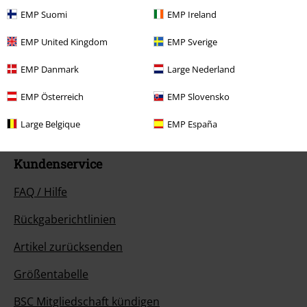
EMP Suomi
EMP Ireland
EMP United Kingdom
EMP Sverige
Unser Kundenservice ist für dich da
Ja, unser Kundenservice ist heute wieder erreichbar von 09:00 Uhr bis
EMP Danmark
Large Nederland
14:00 Uhr.
Mehr Infos
EMP Österreich
EMP Slovensko
Chat starten
Large Belgique
EMP España
Kundenservice
FAQ / Hilfe
Rückgaberichtlinien
Artikel zurücksenden
Größentabelle
BSC Mitgliedschaft kündigen