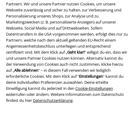
Partnern. Wir und unsere Partner nutzen Cookies, um unsere
Webseite zuverlässig und sicher zu halten, zur Verbesserung und
Personalisierung unseres Shops, zur Analyse und zu
Marketingzwecken (z. B. personalisierte Anzeigen) auf unserer
Rechtliches
Webseite, Social Media und auf Drittwebseiten. Sofern
Datentransfers in die USA vorgenommen werden, erfolgt dies nur zu
AGB
Partnern, welche nach dem aktuell geltenden EU-Recht einem
Angemessenheitsbeschluss unterliegen und entsprechend
Impressum
zertifiziert sind. Mit dem Klick auf „
Geht klar!
“ willigst du ein, dass wir
und unsere Partner Cookies nutzen können. Alternativ kannst du
Datenschutz
der Verwendung von Cookies auch nicht zustimmen, klicke hierzu
auf „
Alle ablehnen
“ – in diesem Fall verwenden wir lediglich
Entsorgung und Umweltschutz
erforderliche Cookies. Mit dem Klick auf "
Einstellungen
" kannst du
deine individuellen Präferenzen auswählen. Deine erteilte
Einwilligung kannst du jederzeit in den
Cookie-Einstellungen
Konformitätserklärung
widerrufen oder ändern. Weitere Informationen zum Datenschutz
findest du hier
Datenschutzerklärung
.
Information zur Barrierefreiheit
Cookie-Einstellungen
Vertrag widerrufen