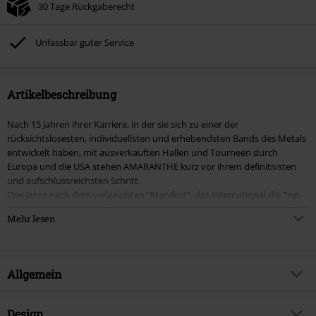
30 Tage Rückgaberecht
Unfassbar guter Service
Artikelbeschreibung
Nach 15 Jahren ihrer Karriere, in der sie sich zu einer der
rücksichtslosesten, individuellsten und erhebendsten Bands des Metals
entwickelt haben, mit ausverkauften Hallen und Tourneen durch
Europa und die USA stehen AMARANTHE kurz vor ihrem definitivsten
und aufschlussreichsten Schritt.
Drei Jahre nach dem vielgelobten “Manifest“, das international die Top
20 der Charts erreichte und über 130 Millionen Streams verzeichnete,
Mehr lesen
sind Schwedens Meister des donnernden, melodischen Futurismus
dabei, “The Catalyst“ zu enthüllen.
Mit 12 Songs und fast überlaufend mit tödlichen Hooks und
genreübergreifendem Einfallsreichtum ist “The Catalyst“ eine
Allgemein
Momentaufnahme einer Band, die eine neue Ebene kollektiver Kraft
erreicht. Seit dem elektronischen Puls und dem unwiderstehlichen
Vorwärtsdrang von Re-Vision haben AMARANTHE ihrem Sound ein
Artikelnummer:
560878
Design