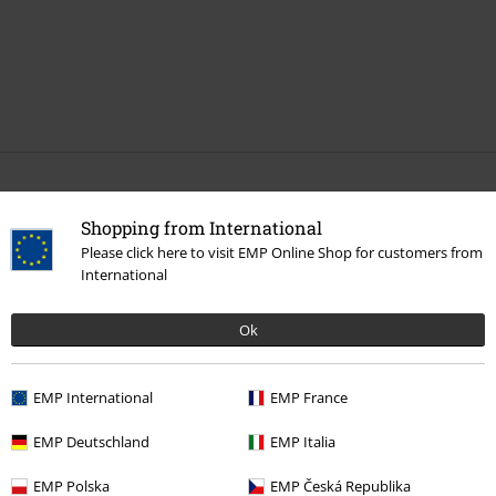
Mehr Kategorien. Mehr Möglichkeiten.
Shopping from International
Band Merch
Medien
CDs
Please click here to visit EMP Online Shop for customers from
International
Band Merch
Genre
Symphonic Metal
Band Merch
Top Bands
Amaranthe
Ok
Sale %
Medien
CDs
EMP International
EMP France
EMP Deutschland
EMP Italia
15%
E-Mail Newsletter
EMP Polska
EMP Česká Republika
Rabatt