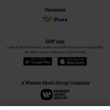
Versender
EMP App
Lade dir jetzt kostenlos unsere neue EMP App runter und genieße
die vielen neuen Funktionen und Vorteile!
A Warner Music Group Company