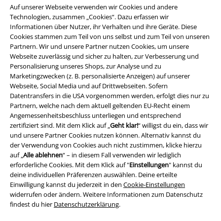
Auf unserer Webseite verwenden wir Cookies und andere
Technologien, zusammen „Cookies“. Dazu erfassen wir
Informationen über Nutzer, ihr Verhalten und ihre Geräte. Diese
Cookies stammen zum Teil von uns selbst und zum Teil von unseren
Partnern. Wir und unsere Partner nutzen Cookies, um unsere
Webseite zuverlässig und sicher zu halten, zur Verbesserung und
Personalisierung unseres Shops, zur Analyse und zu
Marketingzwecken (z. B. personalisierte Anzeigen) auf unserer
Webseite, Social Media und auf Drittwebseiten. Sofern
Rechtliches
Datentransfers in die USA vorgenommen werden, erfolgt dies nur zu
Partnern, welche nach dem aktuell geltenden EU-Recht einem
AGB
Angemessenheitsbeschluss unterliegen und entsprechend
zertifiziert sind. Mit dem Klick auf „
Geht klar!
“ willigst du ein, dass wir
Impressum
und unsere Partner Cookies nutzen können. Alternativ kannst du
der Verwendung von Cookies auch nicht zustimmen, klicke hierzu
Datenschutz
auf „
Alle ablehnen
“ – in diesem Fall verwenden wir lediglich
erforderliche Cookies. Mit dem Klick auf "
Einstellungen
" kannst du
Entsorgung und Umweltschutz
deine individuellen Präferenzen auswählen. Deine erteilte
Einwilligung kannst du jederzeit in den
Cookie-Einstellungen
widerrufen oder ändern. Weitere Informationen zum Datenschutz
Konformitätserklärung
findest du hier
Datenschutzerklärung
.
Information zur Barrierefreiheit