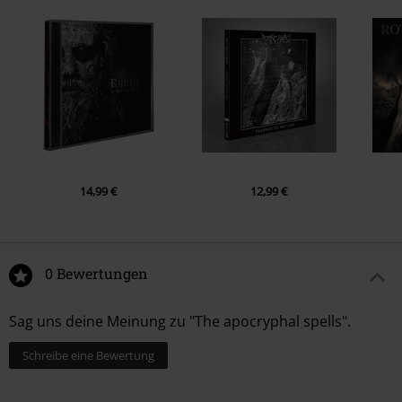
7.
Flag Of Hate-Pleasure To Kill (Kreator Cover)
8.
Black Sabbath (Black Sabbath Cover)
14,99 €
12,99 €
0 Bewertungen
Sag uns deine Meinung zu "The apocryphal spells".
Schreibe eine Bewertung