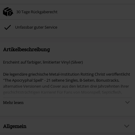
30 Tage Rückgaberecht
Unfassbar guter Service
Artikelbeschreibung
Erscheint auf farbiger, limitierter Vinyl (Silver)
Die legendäre griechische Metal-Institution Rotting Christ veröffentlicht
"The Apocryphal Spell" - 21 seltene Singles, B-Seiten, Bonustracks,
alternative Versionen und Cover aus den letzten drei Jahrzehnten ihrer
geschichtsträchtigen Karriere! Für Fans von Moonspell, Septicflesh,
Primordial, Thou Art Lord, (frühe) Samael.
Mehr lesen
Bei farbigem Vinyl kann es produktionsbedingt zu Abweichungen in
Farbton, Musterung oder Transparenz kommen. Jede Schallplatte ist ein
Unikat. Diese Abweichungen stellen keinen Sachmangel dar.
Allgemein