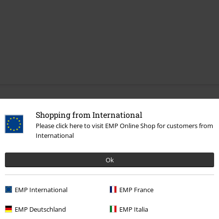
Mehr Kategorien. Mehr Möglichkeiten.
Shopping from International
Band Merch
Top Bands
Rotting Christ
Please click here to visit EMP Online Shop for customers from
International
Band Merch
Medien
Schallplatten
Ok
Sale %
Medien
Vinyl
Band Merch
Genre
Black Metal
EMP International
EMP France
EMP Deutschland
EMP Italia