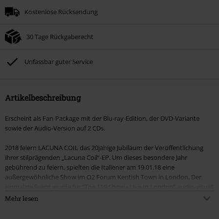
Kostenlose Rücksendung
30 Tage Rückgaberecht
Unfassbar guter Service
Artikelbeschreibung
Erscheint als Fan-Package mit der Blu-ray-Edition, der DVD-Variante
sowie der Audio-Version auf 2 CDs.
2018 feiern LACUNA COIL das 20jähige Jubiläum der Veröffentlichung
ihrer stilprägenden „Lacuna Coil“-EP. Um dieses besondere Jahr
gebührend zu feiern, spielten die Italiener am 19.01.18 eine
außergewöhnliche Show im O2 Forum Kentish Town in London. Der
einmalige Event wurde für “The 119 Show - Live In London” audio-visuell
festgehalten. Fans können sich nicht nur auf eine besondere
Mehr lesen
Liveperformance zusammen mit der britischen Zirkusgruppe
Incandescence freuen, sondern auch auf ein karriereumfassendes Set