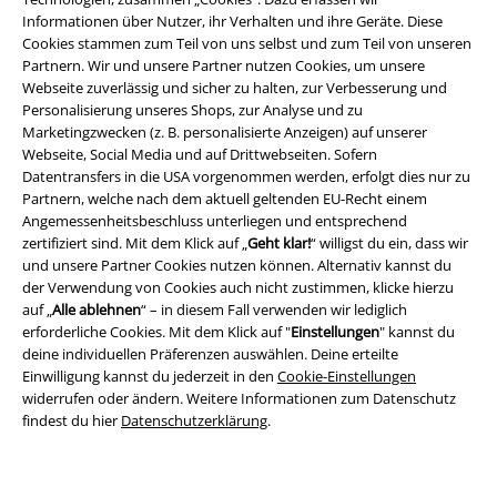
Informationen über Nutzer, ihr Verhalten und ihre Geräte. Diese
Cookies stammen zum Teil von uns selbst und zum Teil von unseren
Partnern. Wir und unsere Partner nutzen Cookies, um unsere
Webseite zuverlässig und sicher zu halten, zur Verbesserung und
Personalisierung unseres Shops, zur Analyse und zu
Marketingzwecken (z. B. personalisierte Anzeigen) auf unserer
Rechtliches
Webseite, Social Media und auf Drittwebseiten. Sofern
Datentransfers in die USA vorgenommen werden, erfolgt dies nur zu
AGB
Partnern, welche nach dem aktuell geltenden EU-Recht einem
Angemessenheitsbeschluss unterliegen und entsprechend
Impressum
zertifiziert sind. Mit dem Klick auf „
Geht klar!
“ willigst du ein, dass wir
und unsere Partner Cookies nutzen können. Alternativ kannst du
der Verwendung von Cookies auch nicht zustimmen, klicke hierzu
Datenschutz
auf „
Alle ablehnen
“ – in diesem Fall verwenden wir lediglich
erforderliche Cookies. Mit dem Klick auf "
Einstellungen
" kannst du
Entsorgung und Umweltschutz
deine individuellen Präferenzen auswählen. Deine erteilte
Einwilligung kannst du jederzeit in den
Cookie-Einstellungen
Konformitätserklärung
widerrufen oder ändern. Weitere Informationen zum Datenschutz
findest du hier
Datenschutzerklärung
.
Information zur Barrierefreiheit
Cookie-Einstellungen