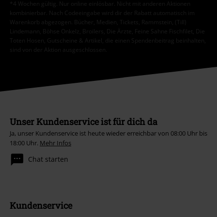
*4 Wochen gültig. Nur online einlösbar. Nicht mit anderen Aktionen
kombinierbar. Nach Codeeingabe wird dir der Rabatt automatisch im
Warenkorb abgezogen. Bücher, Medien, Tickets, Rammstein, (Till)
Lindemann, Böhse Onkelz, Broilers, Die Ärzte, Feine Sahne Fischfilet, Die
Toten Hosen, Gutscheine & Artikel, die einen Spendenbeitrag beinhalten,
sind von der Aktion ausgeschlossen.
Unser Kundenservice ist für dich da
Ja, unser Kundenservice ist heute wieder erreichbar von 08:00 Uhr bis
18:00 Uhr.
Mehr Infos
Chat starten
Kundenservice