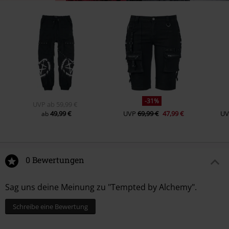
-31%
UVP
ab
59,99 €
49,99 €
UVP
69,99 €
47,99 €
UV
ab
0 Bewertungen
Sag uns deine Meinung zu "Tempted by Alchemy".
Schreibe eine Bewertung