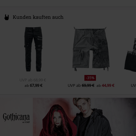
Kunden kauften auch
-35%
UVP
ab
68,99 €
67,99 €
UVP
ab
69,99 €
44,99 €
UV
ab
ab