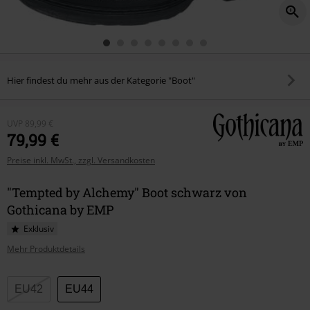
Hier findest du mehr aus der Kategorie "Boot"
UVP
89,99 €
79,99 €
Preise inkl. MwSt., zzgl. Versandkosten
"Tempted by Alchemy" Boot schwarz von
Gothicana by EMP
Exklusiv
Mehr Produktdetails
Wähle
EU42
EU44
deine