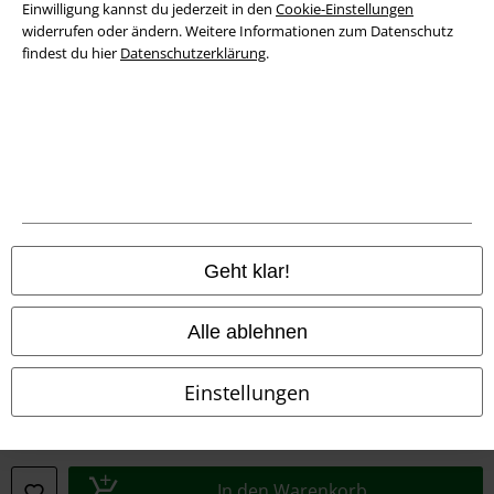
Einwilligung kannst du jederzeit in den
Cookie-Einstellungen
widerrufen oder ändern. Weitere Informationen zum Datenschutz
Konformitätserklärung
findest du hier
Datenschutzerklärung
.
Information zur Barrierefreiheit
Cookie-Einstellungen
Vertrag widerrufen
Alle Preise inkl. gesetzlicher Mehrwertsteuer, zzgl.
Versandkosten
© 1986-2026 E.M.P. Merchandising HGmbH
Geht klar!
Alle ablehnen
EMP Online Shops
Einstellungen
EMP International
EMP France
In den Warenkorb