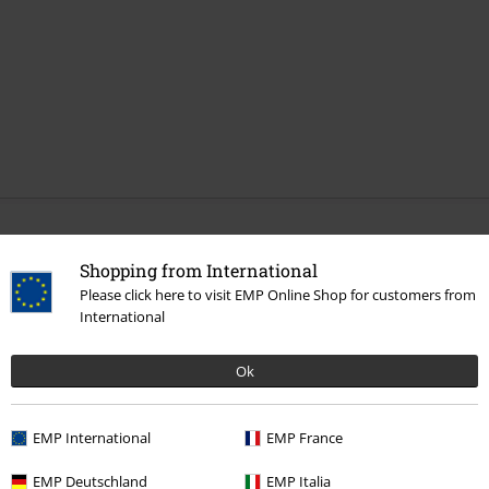
Mehr Kategorien. Mehr Möglichkeiten.
Shopping from International
Sale %
Männer
Bekleidung
Please click here to visit EMP Online Shop for customers from
International
Themen
Schwarze Kleidung
Schwarze Schuhe
Schwarze Stiefel
Neu
Schuhe
Ok
Themen
Rockwear
Schuhe
Stiefel & Boots
EMP International
EMP France
Themen
Rockwear
Rockwear Männer
EMP Deutschland
EMP Italia