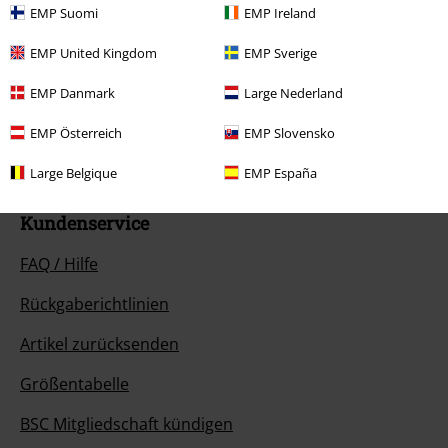
EMP Suomi
EMP Ireland
Unser Kundenservice ist für dich da
EMP United Kingdom
EMP Sverige
Ja, unser Kundenservice ist heute wieder erreichbar von 08:00 Uhr bis
EMP Danmark
Large Nederland
18:00 Uhr.
Mehr Infos
Chat starten
EMP Österreich
EMP Slovensko
Large Belgique
EMP España
Kundenservice
FAQ / Hilfe
Rückgaberichtlinien
Artikel zurücksenden
Größentabelle
BSC Mitgliedschaft kündigen