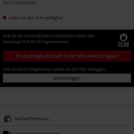
Mehr Produktdetails
Leider zur Zeit nicht verfügbar!
Spar dir die Versandkosten und probiere direkt den
Backstage Club für 30 Tage kostenlos:
Probemitgliedschaft in den Warenkorb legen!
Falls du schon Mitglied bist, kannst du dich hier einloggen:
Jetzt einloggen
Kauf auf Rechnung
Kostenlose Rücksendung