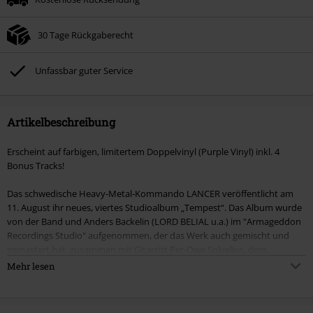
30 Tage Rückgaberecht
Unfassbar guter Service
Artikelbeschreibung
Erscheint auf farbigen, limitertem Doppelvinyl (Purple Vinyl) inkl. 4
Bonus Tracks!
Das schwedische Heavy-Metal-Kommando LANCER veröffentlicht am
11. August ihr neues, viertes Studioalbum „Tempest“. Das Album wurde
von der Band und Anders Backelin (LORD BELIAL u.a.) im "Armageddon
Recordings Studio" aufgenommen, der das Werk auch gemischt und
gemastert hat, zusammen mit Gitarrist Per-Owe Solvelius, dem
Hauptproduzent von dem neuen Studio-Epos. „Es ist sehr heavy, es ist
Mehr lesen
dramatisch und es ist ein Neubeginn für Lancer", verrät ihr neuer Sänger
Jack L. Stroem.
LANCER eroberten die Metalszene im Frühjahr 2012 mit ihrer Debüt-EP