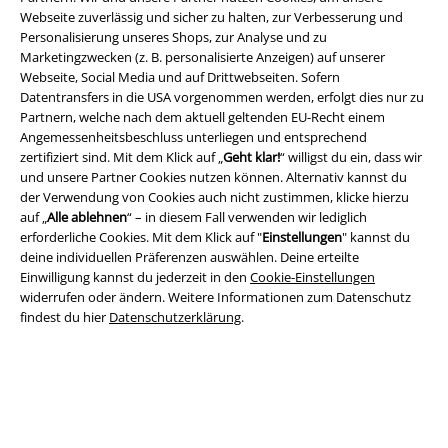
Webseite zuverlässig und sicher zu halten, zur Verbesserung und
Personalisierung unseres Shops, zur Analyse und zu
Marketingzwecken (z. B. personalisierte Anzeigen) auf unserer
Rechtliches
Webseite, Social Media und auf Drittwebseiten. Sofern
Datentransfers in die USA vorgenommen werden, erfolgt dies nur zu
AGB
Partnern, welche nach dem aktuell geltenden EU-Recht einem
Angemessenheitsbeschluss unterliegen und entsprechend
Impressum
zertifiziert sind. Mit dem Klick auf „
Geht klar!
“ willigst du ein, dass wir
und unsere Partner Cookies nutzen können. Alternativ kannst du
Datenschutz
der Verwendung von Cookies auch nicht zustimmen, klicke hierzu
auf „
Alle ablehnen
“ – in diesem Fall verwenden wir lediglich
Entsorgung und Umweltschutz
erforderliche Cookies. Mit dem Klick auf "
Einstellungen
" kannst du
deine individuellen Präferenzen auswählen. Deine erteilte
Einwilligung kannst du jederzeit in den
Cookie-Einstellungen
Konformitätserklärung
widerrufen oder ändern. Weitere Informationen zum Datenschutz
findest du hier
Datenschutzerklärung
.
Information zur Barrierefreiheit
Cookie-Einstellungen
Vertrag widerrufen