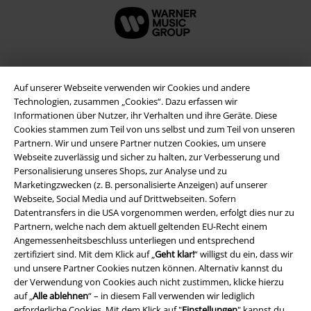
Auf unserer Webseite verwenden wir Cookies und andere
Technologien, zusammen „Cookies“. Dazu erfassen wir
Informationen über Nutzer, ihr Verhalten und ihre Geräte. Diese
Cookies stammen zum Teil von uns selbst und zum Teil von unseren
Partnern. Wir und unsere Partner nutzen Cookies, um unsere
Webseite zuverlässig und sicher zu halten, zur Verbesserung und
Personalisierung unseres Shops, zur Analyse und zu
Marketingzwecken (z. B. personalisierte Anzeigen) auf unserer
Rechtliches
Webseite, Social Media und auf Drittwebseiten. Sofern
Datentransfers in die USA vorgenommen werden, erfolgt dies nur zu
AGB
Partnern, welche nach dem aktuell geltenden EU-Recht einem
Angemessenheitsbeschluss unterliegen und entsprechend
Impressum
zertifiziert sind. Mit dem Klick auf „
Geht klar!
“ willigst du ein, dass wir
und unsere Partner Cookies nutzen können. Alternativ kannst du
Datenschutz
der Verwendung von Cookies auch nicht zustimmen, klicke hierzu
auf „
Alle ablehnen
“ – in diesem Fall verwenden wir lediglich
Entsorgung und Umweltschutz
erforderliche Cookies. Mit dem Klick auf "
Einstellungen
" kannst du