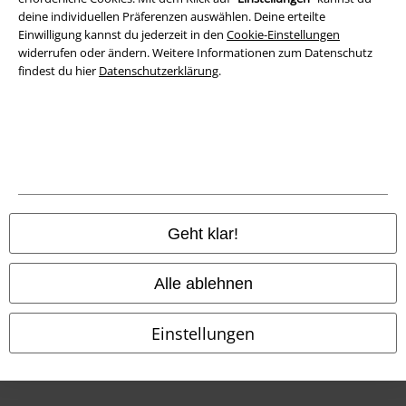
deine individuellen Präferenzen auswählen. Deine erteilte
Einwilligung kannst du jederzeit in den
Cookie-Einstellungen
Konformitätserklärung
widerrufen oder ändern. Weitere Informationen zum Datenschutz
findest du hier
Datenschutzerklärung
.
Information zur Barrierefreiheit
Cookie-Einstellungen
Vertrag widerrufen
Alle Preise inkl. gesetzlicher Mehrwertsteuer, zzgl.
Versandkosten
© 1986-2026 E.M.P. Merchandising HGmbH
Geht klar!
Alle ablehnen
EMP Online Shops
Einstellungen
EMP International
EMP France