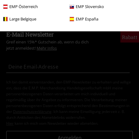
Entertainment
EMP Österreich
EMP Slovensko
Large Belgique
EMP España
15%
E-Mail Newsletter
Rabatt
Greif einen 15%* Gutschein ab, wenn du dich
jetzt anmeldest!
Mehr Infos
Ich bin damit einverstanden, den EMP-Newsletter zu erhalten und willige
ein, dass die E.M.P. Merchandising Handelsgesellschaft mbH meine
personenbezogenen Daten verarbeitet um mich individuell und
regelmäßig über ihr Angebot zu informieren. Die Verarbeitung meiner
personenbezogenen Daten erfolgt entsprechend den Bestimmungen in
der
Datenschutzerklärung
. Ich kann meine Einwilligung jederzeit z. B.
durch Anklicken des Abmeldelinks widerrufen.
Hier
kann ich mich vom Newsletter wieder abmelden.
Anmelden