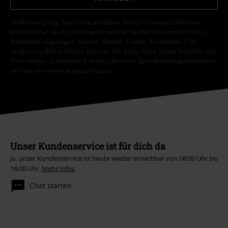
*4 Wochen gültig. Nur online einlösbar. Nicht mit anderen Aktionen
kombinierbar. Nach Codeeingabe wird dir der Rabatt automatisch im
Warenkorb abgezogen. Bücher, Medien, Tickets, Rammstein, (Till)
Lindemann, Böhse Onkelz, Broilers, Die Ärzte, Feine Sahne Fischfilet, Die
Toten Hosen, Gutscheine & Artikel, die einen Spendenbeitrag beinhalten,
sind von der Aktion ausgeschlossen.
Unser Kundenservice ist für dich da
Ja, unser Kundenservice ist heute wieder erreichbar von 08:00 Uhr bis
18:00 Uhr.
Mehr Infos
Chat starten