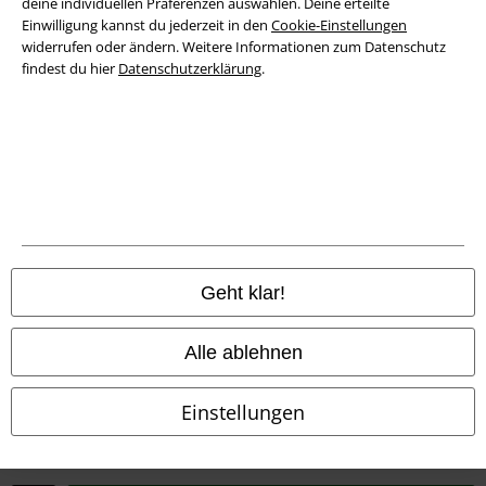
deine individuellen Präferenzen auswählen. Deine erteilte
Entsorgung und Umweltschutz
Einwilligung kannst du jederzeit in den
Cookie-Einstellungen
widerrufen oder ändern. Weitere Informationen zum Datenschutz
findest du hier
Datenschutzerklärung
.
Konformitätserklärung
Information zur Barrierefreiheit
Cookie-Einstellungen
Vertrag widerrufen
Alle Preise inkl. gesetzlicher Mehrwertsteuer, zzgl.
Versandkosten
Geht klar!
© 1986-2026 E.M.P. Merchandising HGmbH
Alle ablehnen
Einstellungen
EMP Online Shops
EMP International