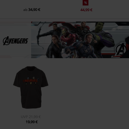
%
34,90 €
ab
44,99 €
UVP
21,99 €
19,99 €