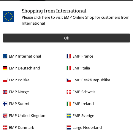
Shopping from International
Please click here to visit EMP Online Shop for customers from
International
Ok
19,99 €
EMP International
EMP France
EMP Deutschland
EMP Italia
Mehr Kategorien. Mehr Möglichkeiten.
EMP Polska
EMP Česká Republika
Sale %
Männer
Bekleidung
T-Shirts & Tops
EMP Norge
EMP Schweiz
Sale %
Filme & Serien
Disney
EMP Suomi
EMP Ireland
Sale %
Bekleidung
T-Shirts & Tops
T-Shirts
EMP United Kingdom
EMP Sverige
Männer
Bekleidung
T-Shirts & Tops
T-Shirts
EMP Danmark
Large Nederland