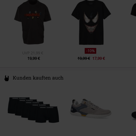
Armlänge
Netherlands
Kurzer Ärmel
Lightweight
info@heroesinc.eu
Farbe
schwarz
-10%
UVP
21,99 €
19,99 €
19,99 €
17,99 €
Kunden kauften auch