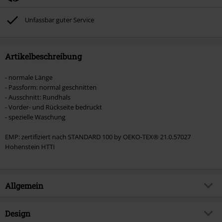
ausgeschlossen sind Bücher, Medien, Tickets, Rammstein, (Till) Lindemann,
Böhse Onkelz, Broilers, Die Ärzte, Die Toten Hosen, Metality, Gutscheine &
Unfassbar guter Service
Artikel, die einen Spendenbeitrag beinhalten.
Artikelbeschreibung
- normale Länge
- Passform: normal geschnitten
- Ausschnitt: Rundhals
- Vorder- und Rückseite bedruckt
- spezielle Waschung
EMP: zertifiziert nach STANDARD 100 by OEKO-TEX® 21.0.57027
Hohenstein HTTI
Allgemein
Artikelnummer:
568099
Design