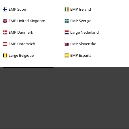
-32%
EMP Suomi
EMP Ireland
19,99 €
UVP
ab
24,99 €
16,99 €
ab
UVP
ab
EMP United Kingdom
EMP Sverige
EMP Danmark
Large Nederland
0 Bewertungen
EMP Österreich
EMP Slovensko
Sag uns deine Meinung zu "Spray Collage".
Large Belgique
EMP España
Schreibe eine Bewertung