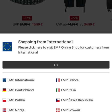
-32%
-22%
UVP
24,99 €
16,99 €
UVP
ab
44,99 €
34,99 €
ab
Shopping from International
Please click here to visit EMP Online Shop for customers from
International
Ok
EMP International
EMP France
EMP Deutschland
EMP Italia
EMP Polska
EMP Česká Republika
EMP Norge
EMP Schweiz