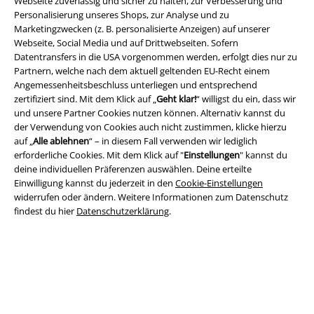
Webseite zuverlässig und sicher zu halten, zur Verbesserung und
Personalisierung unseres Shops, zur Analyse und zu
Marketingzwecken (z. B. personalisierte Anzeigen) auf unserer
Webseite, Social Media und auf Drittwebseiten. Sofern
A Warner Music Group Company
Datentransfers in die USA vorgenommen werden, erfolgt dies nur zu
Partnern, welche nach dem aktuell geltenden EU-Recht einem
Angemessenheitsbeschluss unterliegen und entsprechend
zertifiziert sind. Mit dem Klick auf „
Geht klar!
“ willigst du ein, dass wir
und unsere Partner Cookies nutzen können. Alternativ kannst du
der Verwendung von Cookies auch nicht zustimmen, klicke hierzu
auf „
Alle ablehnen
“ – in diesem Fall verwenden wir lediglich
erforderliche Cookies. Mit dem Klick auf "
Einstellungen
" kannst du
deine individuellen Präferenzen auswählen. Deine erteilte
Einwilligung kannst du jederzeit in den
Cookie-Einstellungen
widerrufen oder ändern. Weitere Informationen zum Datenschutz
findest du hier
Datenschutzerklärung
.
Rechtliches
AGB
Impressum