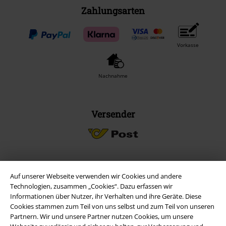
Zahlungsarten
Vorkasse
Nachnahme
Versender
Auf unserer Webseite verwenden wir Cookies und andere
EMP App
Technologien, zusammen „Cookies“. Dazu erfassen wir
Lade dir jetzt kostenlos unsere neue EMP App runter und genieße
Informationen über Nutzer, ihr Verhalten und ihre Geräte. Diese
die vielen neuen Funktionen und Vorteile!
Cookies stammen zum Teil von uns selbst und zum Teil von unseren
Partnern. Wir und unsere Partner nutzen Cookies, um unsere