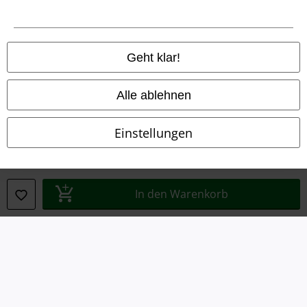
Datenschutz
Geht klar!
Entsorgung und Umweltschutz
Konformitätserklärung
Alle ablehnen
Information zur Barrierefreiheit
Einstellungen
Cookie-Einstellungen
Vertrag widerrufen
In den Warenkorb
Alle Preise inkl. gesetzlicher Mehrwertsteuer, zzgl.
Versandkosten
© 1986-2026 E.M.P. Merchandising HGmbH
EMP Online Shops