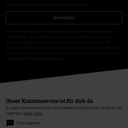
Hier
kann ich mich vom Newsletter wieder abmelden.
Anmelden
*4 Wochen gültig. Nur online einlösbar. Nicht mit anderen Aktionen
kombinierbar. Nach Codeeingabe wird dir der Rabatt automatisch im
Warenkorb abgezogen. Bücher, Medien, Tickets, Rammstein, (Till)
Lindemann, Böhse Onkelz, Broilers, Die Ärzte, Feine Sahne Fischfilet, Die
Toten Hosen, Gutscheine & Artikel, die einen Spendenbeitrag beinhalten,
sind von der Aktion ausgeschlossen.
Unser Kundenservice ist für dich da
Ja, unser Kundenservice ist heute wieder erreichbar von 09:00 Uhr bis
14:00 Uhr.
Mehr Infos
Chat starten