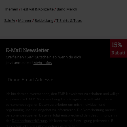
Themen
Festival & Konzerte
Band Merch
Sale %
Männer
Bekleidung
T-Shirts & Tops
15%
E-Mail Newsletter
Rabatt
Greif einen 15%* Gutschein ab, wenn du dich
jetzt anmeldest!
Mehr Infos
Ich bin damit einverstanden, den EMP-Newsletter zu erhalten und willige
ein, dass die E.M.P. Merchandising Handelsgesellschaft mbH meine
personenbezogenen Daten verarbeitet um mich individuell und
regelmäßig über ihr Angebot zu informieren. Die Verarbeitung meiner
personenbezogenen Daten erfolgt entsprechend den Bestimmungen in
der
Datenschutzerklärung
. Ich kann meine Einwilligung jederzeit z. B.
durch Anklicken des Abmeldelinks widerrufen.