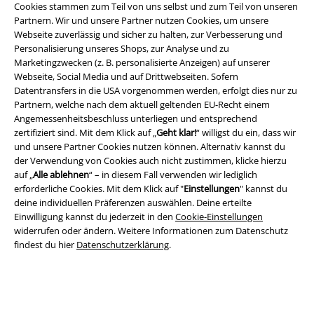
Cookies stammen zum Teil von uns selbst und zum Teil von unseren
Partnern. Wir und unsere Partner nutzen Cookies, um unsere
Entsorgung und Umweltschutz
Webseite zuverlässig und sicher zu halten, zur Verbesserung und
Personalisierung unseres Shops, zur Analyse und zu
Konformitätserklärung
Marketingzwecken (z. B. personalisierte Anzeigen) auf unserer
Webseite, Social Media und auf Drittwebseiten. Sofern
Information zur Barrierefreiheit
Datentransfers in die USA vorgenommen werden, erfolgt dies nur zu
Partnern, welche nach dem aktuell geltenden EU-Recht einem
Cookie-Einstellungen
Angemessenheitsbeschluss unterliegen und entsprechend
zertifiziert sind. Mit dem Klick auf „
Geht klar!
“ willigst du ein, dass wir
und unsere Partner Cookies nutzen können. Alternativ kannst du
Vertrag widerrufen
der Verwendung von Cookies auch nicht zustimmen, klicke hierzu
auf „
Alle ablehnen
“ – in diesem Fall verwenden wir lediglich
Alle Preise inkl. gesetzlicher Mehrwertsteuer, zzgl.
Versandkosten
erforderliche Cookies. Mit dem Klick auf "
Einstellungen
" kannst du
© 1986-2026 E.M.P. Merchandising HGmbH
deine individuellen Präferenzen auswählen. Deine erteilte
Einwilligung kannst du jederzeit in den
Cookie-Einstellungen
widerrufen oder ändern. Weitere Informationen zum Datenschutz
findest du hier
Datenschutzerklärung
.
EMP Online Shops
EMP International