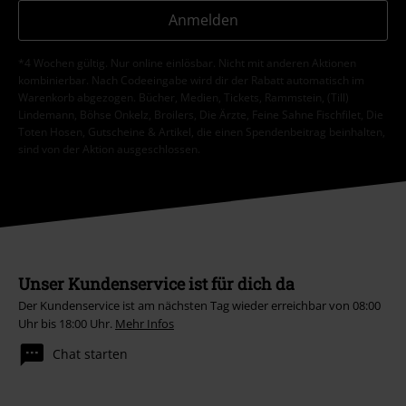
Anmelden
*4 Wochen gültig. Nur online einlösbar. Nicht mit anderen Aktionen
kombinierbar. Nach Codeeingabe wird dir der Rabatt automatisch im
Warenkorb abgezogen. Bücher, Medien, Tickets, Rammstein, (Till)
Lindemann, Böhse Onkelz, Broilers, Die Ärzte, Feine Sahne Fischfilet, Die
Toten Hosen, Gutscheine & Artikel, die einen Spendenbeitrag beinhalten,
sind von der Aktion ausgeschlossen.
Unser Kundenservice ist für dich da
Der Kundenservice ist am nächsten Tag wieder erreichbar von 08:00
Uhr bis 18:00 Uhr.
Mehr Infos
Chat starten