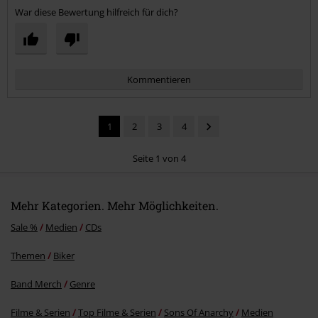
War diese Bewertung hilfreich für dich?
Kommentieren
1
2
3
4
Seite 1 von 4
Mehr Kategorien. Mehr Möglichkeiten.
Kommentar jetzt abschicken!
Sale %
Medien
CDs
Themen
Biker
Band Merch
Genre
Filme & Serien
Top Filme & Serien
Sons Of Anarchy
Medien