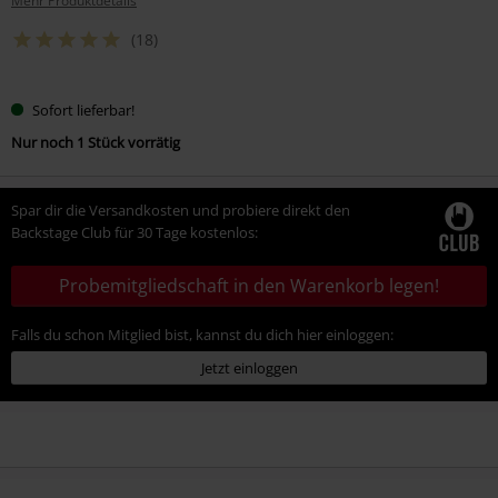
Mehr Produktdetails
(18)
Sofort lieferbar!
Nur noch 1 Stück vorrätig
Spar dir die Versandkosten und probiere direkt den
Backstage Club für 30 Tage kostenlos:
Probemitgliedschaft in den Warenkorb legen!
Falls du schon Mitglied bist, kannst du dich hier einloggen:
Jetzt einloggen