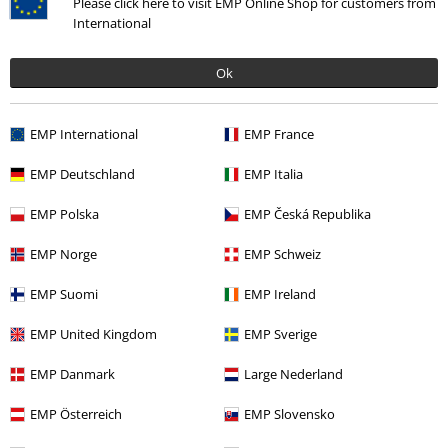
Please click here to visit EMP Online Shop for customers from
International
Kommentieren
Ok
EMP International
EMP France
Drita V.
EMP Deutschland
EMP Italia
8 Bewertungen
Geschrieben am: Samstag, 07.05.2016
EMP Polska
EMP Česká Republika
Songs Of Anarchy Vol. 3
EMP Norge
EMP Schweiz
Ist schon gut, doch ich finde Vol. 1 besser, da sind die besten Hits
Kommentar jetzt abschicken!
aus vier Staffeln versammelt.
EMP Suomi
EMP Ireland
EMP United Kingdom
EMP Sverige
EMP Danmark
Large Nederland
Verifizierte Rezension
EMP Österreich
EMP Slovensko
War diese Bewertung hilfreich für dich?