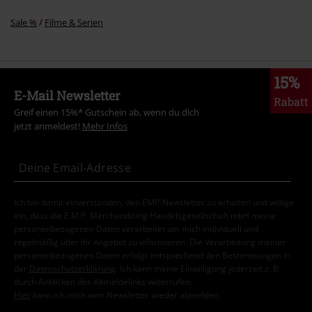
Sale %
Filme & Serien
15%
E-Mail Newsletter
Rabatt
Greif einen 15%* Gutschein ab, wenn du dich
jetzt anmeldest!
Mehr Infos
Ich bin damit einverstanden, den EMP-Newsletter zu erhalten und willige
ein, dass die E.M.P. Merchandising Handelsgesellschaft mbH meine
personenbezogenen Daten verarbeitet um mich individuell und
regelmäßig über ihr Angebot zu informieren. Die Verarbeitung meiner
personenbezogenen Daten erfolgt entsprechend den Bestimmungen in
der
Datenschutzerklärung
. Ich kann meine Einwilligung jederzeit z. B.
durch Anklicken des Abmeldelinks widerrufen.
Hier
kann ich mich vom Newsletter wieder abmelden.