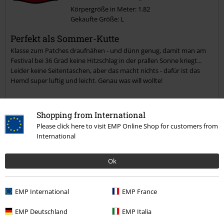
Körpergröße in Meter: 1.82
Gekaufte Größe: L
Kommentar jetzt abschicken!
Perfekt als Sommer-Kutte
Klasse zum Patches draufnähen - und dünn genug, damit man am
Festival bei 36 Grad keine Hitzschlag in der prallen Sonne kriegt...
Leider keine Seitentaschen, aber das macht nichts - dafür ist das
Hemd super luftig und leicht. Genau was will wollte!
Qualität
Shopping from International
5
Please click here to visit EMP Online Shop for customers from
Design
International
5
Passform
5
Ok
Weite
zu eng
perfekt
zu weit
Länge
EMP International
EMP France
zu kurz
perfekt
zu lang
EMP Deutschland
EMP Italia
Verifizierte Rezension