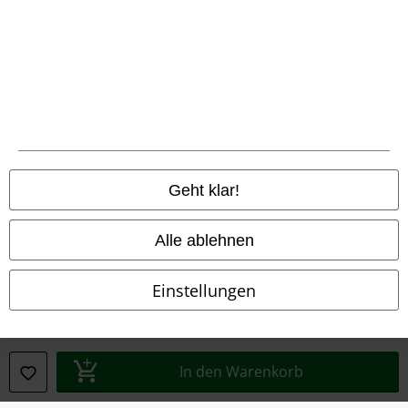
Konformitätserklärung
Information zur Barrierefreiheit
Cookie-Einstellungen
Vertrag widerrufen
Alle Preise inkl. gesetzlicher Mehrwertsteuer, zzgl.
Versandkosten
Geht klar!
© 1986-2026 E.M.P. Merchandising HGmbH
Alle ablehnen
Einstellungen
EMP Online Shops
EMP International
EMP France
In den Warenkorb
EMP Deutschland