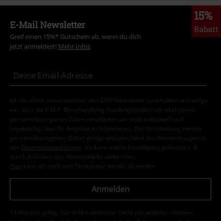
15%
E-Mail Newsletter
Rabatt
Greif einen 15%* Gutschein ab, wenn du dich
jetzt anmeldest!
Mehr Infos
Ich bin damit einverstanden, den EMP-Newsletter zu erhalten und willige
ein, dass die E.M.P. Merchandising Handelsgesellschaft mbH meine
personenbezogenen Daten verarbeitet um mich individuell und
regelmäßig über ihr Angebot zu informieren. Die Verarbeitung meiner
personenbezogenen Daten erfolgt entsprechend den Bestimmungen in
der
Datenschutzerklärung
. Ich kann meine Einwilligung jederzeit z. B.
durch Anklicken des Abmeldelinks widerrufen.
Hier
kann ich mich vom Newsletter wieder abmelden.
Anmelden
*4 Wochen gültig. Nur online einlösbar. Nicht mit anderen Aktionen