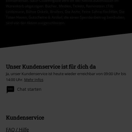
kombinierbar. Nach Codeeingabe wird dir der Rabatt automatisch im
Warenkorb abgezogen. Bücher, Medien, Tickets, Rammstein, (Till)
Lindemann, Böhse Onkelz, Broilers, Die Ärzte, Feine Sahne Fischfilet, Die
Toten Hosen, Gutscheine & Artikel, die einen Spendenbeitrag beinhalten,
sind von der Aktion ausgeschlossen.
Unser Kundenservice ist für dich da
Ja, unser Kundenservice ist heute wieder erreichbar von 09:00 Uhr bis
14:00 Uhr.
Mehr Infos
Chat starten
Kundenservice
FAQ / Hilfe