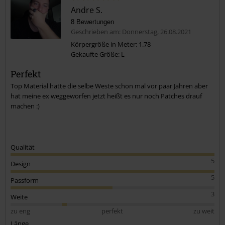
Andre S.
Der Style hat mich hier einfach überzeugt. Geile Kutte.
8 Bewertungen
Geschrieben am: Donnerstag, 26.08.2021
Körpergröße in Meter: 1.78
Gekaufte Größe: L
Kommentar jetzt abschicken!
Perfekt
Top Material hatte die selbe Weste schon mal vor paar Jahren aber
hat meine ex weggeworfen jetzt heißt es nur noch Patches drauf
machen :)
Qualität
5
Design
5
Passform
3
Weite
zu eng
perfekt
zu weit
Länge