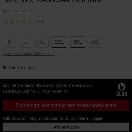
Mehr Produktdetails
(153)
Wähle
M
L
XL
XXL
3XL
4XL
deine
Artikelmaße und Größentabelle
Größe
Sofort lieferbar!
Spar dir die Versandkosten und probiere direkt den
Backstage Club für 30 Tage kostenlos:
Probemitgliedschaft in den Warenkorb legen!
Falls du schon Mitglied bist, kannst du dich hier einloggen:
Jetzt einloggen