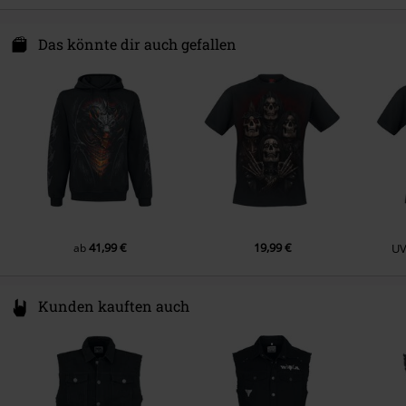
Stoffart
Denim
Verschlussart
Druckknöpfe
Attitude Holland
Pflegehinweis
Maschinenwäsche
Energiestraat 4e
Das könnte dir auch gefallen
Taschen
Brusttasche(n)
1135 GD Edam
Farbe
Netherlands
schwarz
Hello@attitudeholland.nl
41,99 €
19,99 €
ab
U
Kunden kauften auch