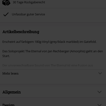
30 Tage Rückgaberecht
Unfassbar guter Service
Artikelbeschreibung
Erscheint auf farbigem 180g-Vinyl (grey/black marbled) im Gatefold.
Das Soloprojekt The Eternal von Jan Rechberger (Amorphis) geht an den
Start.
Der unverwechselbare Sound von The Eternal ist eine Fusion aus
dunklem, melancholischem und gefühlvollem Metal mit Einflüssen aus
Mehr lesen
den Genres Doom und Progressive. Zur jüngsten Inkarnation der Band
gehören Jan Rechberger (Amorphis) und Niclas Etelävuori (ex-Amorphis
/ Flat Earth) sowie die langjährigen Mitglieder Mark Kelson und Richie
Poate.
Allgemein
Artikelnummer:
570129
Design