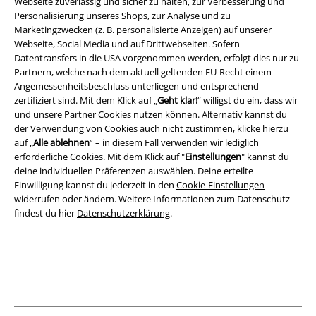
Webseite zuverlässig und sicher zu halten, zur Verbesserung und
Personalisierung unseres Shops, zur Analyse und zu
Marketingzwecken (z. B. personalisierte Anzeigen) auf unserer
Rechtliches
Webseite, Social Media und auf Drittwebseiten. Sofern
AGB
Datentransfers in die USA vorgenommen werden, erfolgt dies nur zu
Partnern, welche nach dem aktuell geltenden EU-Recht einem
Angemessenheitsbeschluss unterliegen und entsprechend
Impressum
zertifiziert sind. Mit dem Klick auf „
Geht klar!
“ willigst du ein, dass wir
und unsere Partner Cookies nutzen können. Alternativ kannst du
Datenschutz
der Verwendung von Cookies auch nicht zustimmen, klicke hierzu
auf „
Alle ablehnen
“ – in diesem Fall verwenden wir lediglich
Entsorgung und Umweltschutz
erforderliche Cookies. Mit dem Klick auf "
Einstellungen
" kannst du
deine individuellen Präferenzen auswählen. Deine erteilte
Konformitätserklärung
Einwilligung kannst du jederzeit in den
Cookie-Einstellungen
widerrufen oder ändern. Weitere Informationen zum Datenschutz
findest du hier
Datenschutzerklärung
.
Information zur Barrierefreiheit
Cookie-Einstellungen
Vertrag widerrufen
Alle Preise inkl. gesetzlicher Mehrwertsteuer, zzgl.
Versandkosten