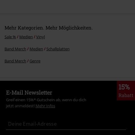
3.
Skinwalker
4.
Shattered Remains
Mehr Kategorien. Mehr Möglichkeiten.
Sale %
Medien
Vinyl
Band Merch
Medien
Schallplatten
Band Merch
Genre
15%
E-Mail Newsletter
Rabatt
Greif einen 15%* Gutschein ab, wenn du dich
jetzt anmeldest!
Mehr Infos