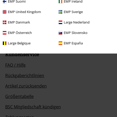
EMP Suomi
EMP Ireland
Unser Kundenservice ist für dich da
EMP United Kingdom
EMP Sverige
Der Kundenservice ist am nächsten Tag wieder erreichbar von 08:00
Uhr bis 18:00 Uhr.
Mehr Infos
EMP Danmark
Large Nederland
Chat starten
EMP Österreich
EMP Slovensko
Large Belgique
EMP España
Kundenservice
FAQ / Hilfe
Rückgaberichtlinien
Artikel zurücksenden
Größentabelle
BSC Mitgliedschaft kündigen