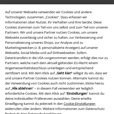
Auf unserer Webseite verwenden wir Cookies und andere
Technologien, zusammen „Cookies“. Dazu erfassen wir
Informationen über Nutzer, ihr Verhalten und ihre Geräte. Diese
Cookies stammen zum Teil von uns selbst und zum Teil von unseren
Partnern. Wir und unsere Partner nutzen Cookies, um unsere
Webseite zuverlässig und sicher zu halten, zur Verbesserung und
Personalisierung unseres Shops, zur Analyse und zu
Marketingzwecken (z. B. personalisierte Anzeigen) auf unserer
Webseite, Social Media und auf Drittwebseiten. Sofern
Rechtliches
Datentransfers in die USA vorgenommen werden, erfolgt dies nur zu
Partnern, welche nach dem aktuell geltenden EU-Recht einem
AGB
Angemessenheitsbeschluss unterliegen und entsprechend
zertifiziert sind. Mit dem Klick auf „
Geht klar!
“ willigst du ein, dass wir
Impressum
und unsere Partner Cookies nutzen können. Alternativ kannst du
der Verwendung von Cookies auch nicht zustimmen, klicke hierzu
Datenschutz
auf „
Alle ablehnen
“ – in diesem Fall verwenden wir lediglich
erforderliche Cookies. Mit dem Klick auf "
Einstellungen
" kannst du
Entsorgung und Umweltschutz
deine individuellen Präferenzen auswählen. Deine erteilte
Einwilligung kannst du jederzeit in den
Cookie-Einstellungen
widerrufen oder ändern. Weitere Informationen zum Datenschutz
Konformitätserklärung
findest du hier
Datenschutzerklärung
.