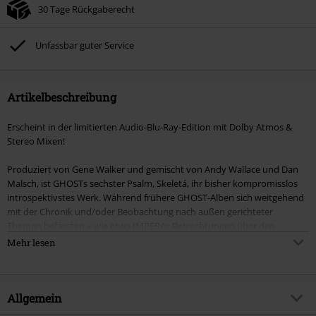
30 Tage Rückgaberecht
Unfassbar guter Service
Artikelbeschreibung
Erscheint in der limitierten Audio-Blu-Ray-Edition mit Dolby Atmos &
Stereo Mixen!
Produziert von Gene Walker und gemischt von Andy Wallace und Dan
Malsch, ist GHOSTs sechster Psalm, Skeletá, ihr bisher kompromisslos
introspektivstes Werk. Während frühere GHOST-Alben sich weitgehend
mit der Chronik und/oder Beobachtung nach außen gerichteter
Themen befassten – wie etwa IMPERAs Betrachtungen über den
Aufstieg und Fall von Imperien und dessen Vorgänger Prequelles
Mehr lesen
Beschwörungen der Verwüstungen epochaler Seuchen – vermitteln
Skeletás Texte die verschiedenen individuellen emotionalen
Landschaften jedes seiner 10 Songs auf eine direkte, persönliche Weise,
manchmal wie in einem Dialog mit sich selbst im Spiegel. Das
Allgemein
Endergebnis ist eine einzigartige Sammlung zeitloser, universeller