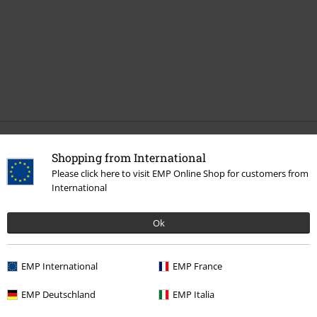
Mehr Kategorien. Mehr Möglichkeiten.
Shopping from International
Please click here to visit EMP Online Shop for customers from
Sale %
Medien
International
Band Merch
Medien
Blu-Rays
Ok
Band Merch
Genre
Band Merch
Top Bands
Ghost
Alben
EMP International
EMP France
EMP Deutschland
EMP Italia