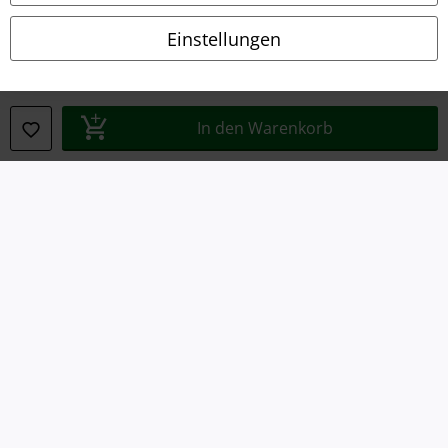
Datenschutz
Einstellungen
Entsorgung und Umweltschutz
Konformitätserklärung
In den Warenkorb
Information zur Barrierefreiheit
Cookie-Einstellungen
Vertrag widerrufen
Alle Preise inkl. gesetzlicher Mehrwertsteuer, zzgl.
Versandkosten
© 1986-2026 E.M.P. Merchandising HGmbH
EMP Online Shops