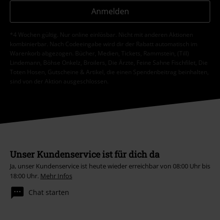
Anmelden
*4 Wochen gültig. Nur online einlösbar. Nicht mit anderen Aktionen
kombinierbar. Nach Codeeingabe wird dir der Rabatt automatisch im
Warenkorb abgezogen. Bücher, Medien, Tickets, Rammstein, (Till)
Lindemann, Böhse Onkelz, Broilers, Die Ärzte, Feine Sahne Fischfilet, Die
Toten Hosen, Gutscheine & Artikel, die einen Spendenbeitrag beinhalten,
sind von der Aktion ausgeschlossen.
Unser Kundenservice ist für dich da
Ja, unser Kundenservice ist heute wieder erreichbar von 08:00 Uhr bis
18:00 Uhr.
Mehr Infos
Chat starten