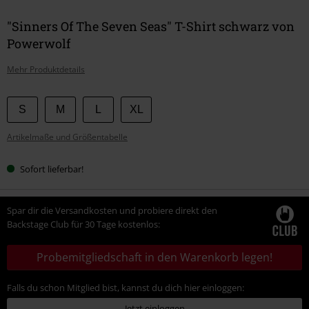
"Sinners Of The Seven Seas" T-Shirt schwarz von
Powerwolf
Mehr Produktdetails
Wähle
S
M
L
XL
deine
Artikelmaße und Größentabelle
Größe
Sofort lieferbar!
Spar dir die Versandkosten und probiere direkt den
Backstage Club für 30 Tage kostenlos:
Probemitgliedschaft in den Warenkorb legen!
Falls du schon Mitglied bist, kannst du dich hier einloggen:
Jetzt einloggen