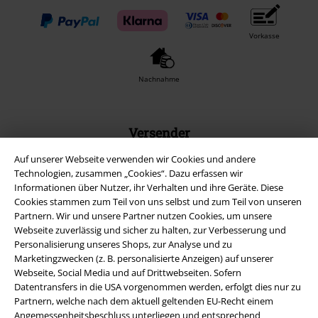
Vorkasse
Nachnahme
Versender
Auf unserer Webseite verwenden wir Cookies und andere
Technologien, zusammen „Cookies“. Dazu erfassen wir
Informationen über Nutzer, ihr Verhalten und ihre Geräte. Diese
Cookies stammen zum Teil von uns selbst und zum Teil von unseren
Partnern. Wir und unsere Partner nutzen Cookies, um unsere
EMP App
Webseite zuverlässig und sicher zu halten, zur Verbesserung und
Lade dir jetzt kostenlos unsere neue EMP App runter und genieße
Personalisierung unseres Shops, zur Analyse und zu
die vielen neuen Funktionen und Vorteile!
Marketingzwecken (z. B. personalisierte Anzeigen) auf unserer
Webseite, Social Media und auf Drittwebseiten. Sofern
Datentransfers in die USA vorgenommen werden, erfolgt dies nur zu
Partnern, welche nach dem aktuell geltenden EU-Recht einem
Angemessenheitsbeschluss unterliegen und entsprechend