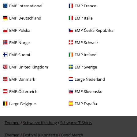
EMP International
EMP France
EMP Deutschland
EMP Italia
EMP Polska
EMP Česká Republika
EMP Norge
EMP Schweiz
EMP Suomi
EMP Ireland
%
23,99 €
EMP United Kingdom
EMP Sverige
EMP Danmark
Large Nederland
Mehr Kategorien. Mehr Möglichkeiten.
EMP Österreich
EMP Slovensko
Bekleidung & Accessoires
Oberteile
T-shirts
Large Belgique
EMP España
Bekleidung
T-Shirts & Tops
T-Shirts
Themen
Schwarze Kleidung
Schwarze T-Shirts
Themen
Festival & Konzerte
Band Merch