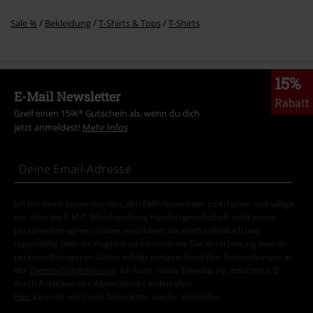
Sale %
Bekleidung
T-Shirts & Tops
T-Shirts
15%
E-Mail Newsletter
Rabatt
Greif einen 15%* Gutschein ab, wenn du dich
jetzt anmeldest!
Mehr Infos
Ich bin damit einverstanden, den EMP-Newsletter zu erhalten und willige
ein, dass die E.M.P. Merchandising Handelsgesellschaft mbH meine
personenbezogenen Daten verarbeitet um mich individuell und
regelmäßig über ihr Angebot zu informieren. Die Verarbeitung meiner
personenbezogenen Daten erfolgt entsprechend den Bestimmungen in
der
Datenschutzerklärung
. Ich kann meine Einwilligung jederzeit z. B.
durch Anklicken des Abmeldelinks widerrufen.
Hier
kann ich mich vom Newsletter wieder abmelden.