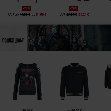
-22%
-29%
UVP
ab
44,99 €
34,99 €
UVP
29,99 €
21,24 €
ab
59,99 €
69,99 €
ab