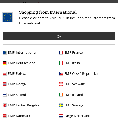
Männer
Bekleidung
T-Shirts & Tops
T-Shirts
Shopping from International
Please click here to visit EMP Online Shop for customers from
International
15%
E-Mail Newsletter
Rabatt
Ok
Greif einen 15%* Gutschein ab, wenn du dich
jetzt anmeldest!
Mehr Infos
EMP International
EMP France
EMP Deutschland
EMP Italia
Ich bin damit einverstanden, den EMP-Newsletter zu erhalten und willige
EMP Polska
EMP Česká Republika
ein, dass die E.M.P. Merchandising Handelsgesellschaft mbH meine
personenbezogenen Daten verarbeitet um mich individuell und
EMP Norge
EMP Schweiz
regelmäßig über ihr Angebot zu informieren. Die Verarbeitung meiner
personenbezogenen Daten erfolgt entsprechend den Bestimmungen in
EMP Suomi
EMP Ireland
der
Datenschutzerklärung
. Ich kann meine Einwilligung jederzeit z. B.
durch Anklicken des Abmeldelinks widerrufen.
EMP United Kingdom
EMP Sverige
Hier
kann ich mich vom Newsletter wieder abmelden.
EMP Danmark
Large Nederland