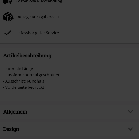
Kostenlose Rücksendung
30 Tage Rückgaberecht
Unfassbar guter Service
Artikelbeschreibung
- normale Länge
- Passform: normal geschnitten
- Ausschnitt: Rundhals
- Vorderseite bedruckt
Allgemein
Artikelnummer:
584377
Design
Titel
Single Collection