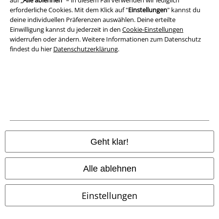
auf „
Alle ablehnen
“ – in diesem Fall verwenden wir lediglich
erforderliche Cookies. Mit dem Klick auf "
Einstellungen
" kannst du
Entsorgung und Umweltschutz
deine individuellen Präferenzen auswählen. Deine erteilte
Einwilligung kannst du jederzeit in den
Cookie-Einstellungen
Konformitätserklärung
widerrufen oder ändern. Weitere Informationen zum Datenschutz
findest du hier
Datenschutzerklärung
.
Information zur Barrierefreiheit
Cookie-Einstellungen
Vertrag widerrufen
Alle Preise inkl. gesetzlicher Mehrwertsteuer, zzgl.
Versandkosten
© 1986-2026 E.M.P. Merchandising HGmbH
Geht klar!
Alle ablehnen
EMP Online Shops
Einstellungen
EMP International