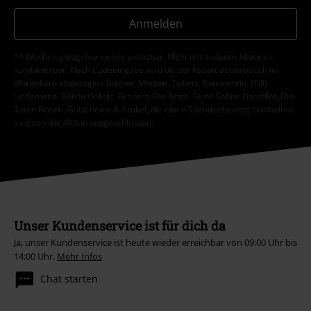
Anmelden
*4 Wochen gültig. Nur online einlösbar. Nicht mit anderen Aktionen
kombinierbar. Nach Codeeingabe wird dir der Rabatt automatisch im
Warenkorb abgezogen. Bücher, Medien, Tickets, Rammstein, (Till)
Lindemann, Böhse Onkelz, Broilers, Die Ärzte, Feine Sahne Fischfilet, Die
Toten Hosen, Gutscheine & Artikel, die einen Spendenbeitrag beinhalten,
sind von der Aktion ausgeschlossen.
Unser Kundenservice ist für dich da
Ja, unser Kundenservice ist heute wieder erreichbar von 09:00 Uhr bis
14:00 Uhr.
Mehr Infos
Chat starten