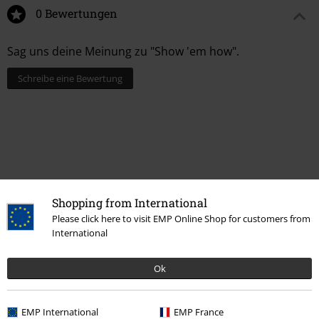
0 Bewertungen
Sag uns deine Meinung zu "Show 'em how".
Schreibe eine Bewertung
Shopping from International
Please click here to visit EMP Online Shop for customers from
International
Ok
Mehr Kategorien. Mehr Möglichkeiten.
Sale %
Medien
Vinyl
EMP International
EMP France