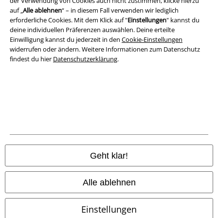
der Verwendung von Cookies auch nicht zustimmen, klicke hierzu
Datenschutz
auf „
Alle ablehnen
“ – in diesem Fall verwenden wir lediglich
erforderliche Cookies. Mit dem Klick auf "
Einstellungen
" kannst du
Entsorgung und Umweltschutz
deine individuellen Präferenzen auswählen. Deine erteilte
Einwilligung kannst du jederzeit in den
Cookie-Einstellungen
widerrufen oder ändern. Weitere Informationen zum Datenschutz
Konformitätserklärung
findest du hier
Datenschutzerklärung
.
Information zur Barrierefreiheit
Cookie-Einstellungen
Vertrag widerrufen
Alle Preise inkl. gesetzlicher Mehrwertsteuer, zzgl.
Versandkosten
© 1986-2026 E.M.P. Merchandising HGmbH
Geht klar!
Alle ablehnen
EMP Online Shops
Einstellungen