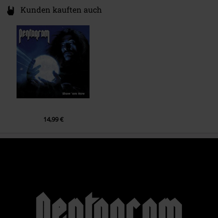
Kunden kauften auch
10.
Last Days Here
14,99 €