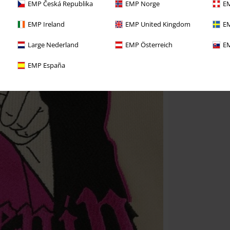
EMP Česká Republika
EMP Norge
EM
EMP Ireland
EMP United Kingdom
EM
Large Nederland
EMP Österreich
EM
EMP España