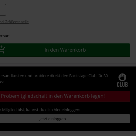
L
nd Größentabelle
erbar!
In den Warenkorb
Versandkosten und probiere direkt den Backstage Club für 30
s:
Probemitgliedschaft in den Warenkorb legen!
 Mitglied bist, kannst du dich hier einloggen:
Jetzt einloggen