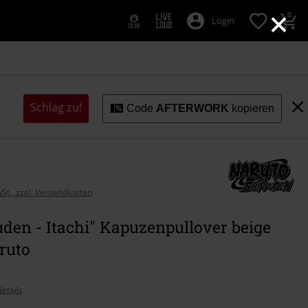
×
0
Login
Schlag zu!
Code
AFTERWORK
kopieren
wSt., zzgl. Versandkosten
den - Itachi" Kapuzenpullover beige
ruto
etails