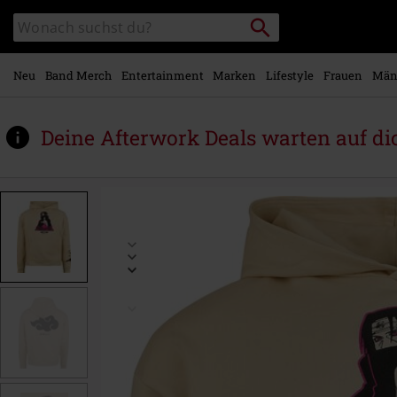
Zum
Packstation
Katalog
Hauptinhalt
suchen
durchsuchen
springen
Neu
Band Merch
Entertainment
Marken
Lifestyle
Frauen
Män
Deine Afterwork Deals warten auf di
https://www.emp.at/p/shippuden-
-
-
itachi/585096.html