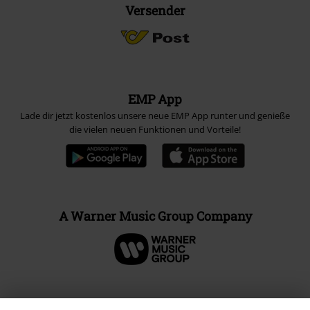
Versender
EMP App
Lade dir jetzt kostenlos unsere neue EMP App runter und genieße
die vielen neuen Funktionen und Vorteile!
A Warner Music Group Company