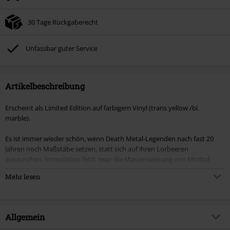
30 Tage Rückgaberecht
Unfassbar guter Service
Artikelbeschreibung
Erscheint als Limited Edition auf farbigem Vinyl (trans yellow /bl.
marble).
Es ist immer wieder schön, wenn Death Metal-Legenden nach fast 20
Jahren noch Maßstäbe setzen, statt sich auf ihren Lorbeeren
auszuruhen. Immolation fehlt zwar die Massenwirkung von Morbid
Angel – deren künstlerisches Potenzial haben sie allemal.
Mehr lesen
Bei farbigem Vinyl kann es produktionsbedingt zu Abweichungen in
Farbton, Musterung oder Transparenz kommen. Jede Schallplatte ist ein
Unikat. Diese Abweichungen stellen keinen Sachmangel dar.
Allgemein