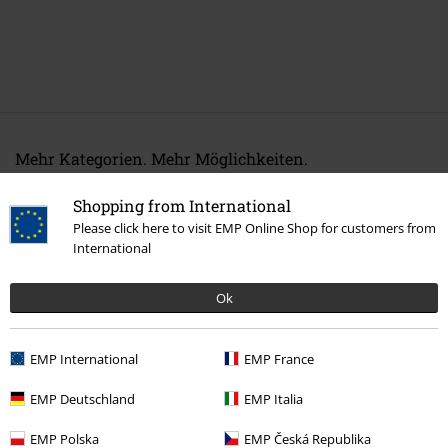
Mehr Kategorien. Mehr Möglichkeiten.
Band Merch
Genre
Death Metal
Shopping from International
Please click here to visit EMP Online Shop for customers from
Sale %
Medien
Vinyl
International
Band Merch
Medien
Schallplatten
Ok
Band Merch
Top Bands
Immolation
EMP International
EMP France
15%
EMP Deutschland
EMP Italia
E-Mail Newsletter
Rabatt
Greif einen 15%* Gutschein ab, wenn du dich
EMP Polska
EMP Česká Republika