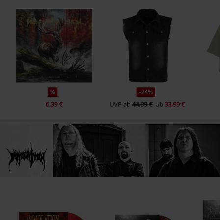
%
-24%
6,39 €
UVP
ab
44,99 €
33,99 €
ab