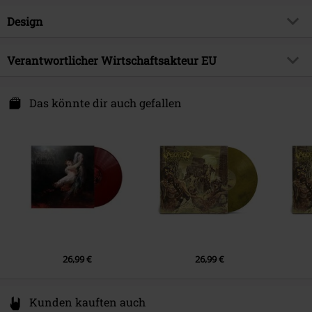
Artikelnummer:
603926
Design
Titel
Shadows in the light
Produkt-Typ
LP
Musikgenre
Verantwortlicher Wirtschaftsakteur EU
Death Metal
Medienformat
LP
Produktthema
Bands
Edel Music & Entertainment GmbH
Neumühlen 17
Das könnte dir auch gefallen
Band
Immolation
22763 Hamburg
Erscheinungsdatum
24.04.2026
Germany
info@edel.com
26,99 €
26,99 €
Kunden kauften auch