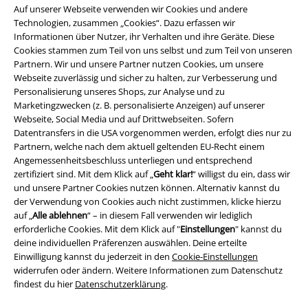
Auf unserer Webseite verwenden wir Cookies und andere
Technologien, zusammen „Cookies“. Dazu erfassen wir
Informationen über Nutzer, ihr Verhalten und ihre Geräte. Diese
Cookies stammen zum Teil von uns selbst und zum Teil von unseren
Partnern. Wir und unsere Partner nutzen Cookies, um unsere
Webseite zuverlässig und sicher zu halten, zur Verbesserung und
Personalisierung unseres Shops, zur Analyse und zu
Rechtliches
Marketingzwecken (z. B. personalisierte Anzeigen) auf unserer
Webseite, Social Media und auf Drittwebseiten. Sofern
AGB
Datentransfers in die USA vorgenommen werden, erfolgt dies nur zu
Partnern, welche nach dem aktuell geltenden EU-Recht einem
Angemessenheitsbeschluss unterliegen und entsprechend
Impressum
zertifiziert sind. Mit dem Klick auf „
Geht klar!
“ willigst du ein, dass wir
und unsere Partner Cookies nutzen können. Alternativ kannst du
Datenschutz
der Verwendung von Cookies auch nicht zustimmen, klicke hierzu
auf „
Alle ablehnen
“ – in diesem Fall verwenden wir lediglich
Entsorgung und Umweltschutz
erforderliche Cookies. Mit dem Klick auf "
Einstellungen
" kannst du
deine individuellen Präferenzen auswählen. Deine erteilte
Konformitätserklärung
Einwilligung kannst du jederzeit in den
Cookie-Einstellungen
widerrufen oder ändern. Weitere Informationen zum Datenschutz
findest du hier
Datenschutzerklärung
.
Information zur Barrierefreiheit