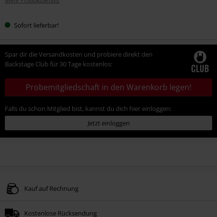
Mehr Produktdetails
Sofort lieferbar!
Spar dir die Versandkosten und probiere direkt den
Backstage Club für 30 Tage kostenlos:
Probemitgliedschaft in den Warenkorb legen!
Falls du schon Mitglied bist, kannst du dich hier einloggen:
Jetzt einloggen
Kauf auf Rechnung
Kostenlose Rücksendung