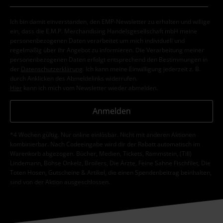
Ich bin damit einverstanden, den EMP-Newsletter zu erhalten und willige
ein, dass die E.M.P. Merchandising Handelsgesellschaft mbH meine
personenbezogenen Daten verarbeitet um mich individuell und
regelmäßig über ihr Angebot zu informieren. Die Verarbeitung meiner
personenbezogenen Daten erfolgt entsprechend den Bestimmungen in
der
Datenschutzerklärung
. Ich kann meine Einwilligung jederzeit z. B.
durch Anklicken des Abmeldelinks widerrufen.
Hier
kann ich mich vom Newsletter wieder abmelden.
Anmelden
*4 Wochen gültig. Nur online einlösbar. Nicht mit anderen Aktionen
kombinierbar. Nach Codeeingabe wird dir der Rabatt automatisch im
Warenkorb abgezogen. Bücher, Medien, Tickets, Rammstein, (Till)
Lindemann, Böhse Onkelz, Broilers, Die Ärzte, Feine Sahne Fischfilet, Die
Toten Hosen, Gutscheine & Artikel, die einen Spendenbeitrag beinhalten,
sind von der Aktion ausgeschlossen.