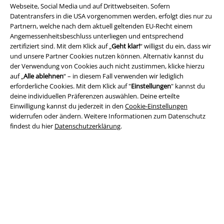
Webseite, Social Media und auf Drittwebseiten. Sofern
Datentransfers in die USA vorgenommen werden, erfolgt dies nur zu
Partnern, welche nach dem aktuell geltenden EU-Recht einem
Angemessenheitsbeschluss unterliegen und entsprechend
Rechtliches
zertifiziert sind. Mit dem Klick auf „
Geht klar!
“ willigst du ein, dass wir
und unsere Partner Cookies nutzen können. Alternativ kannst du
AGB
der Verwendung von Cookies auch nicht zustimmen, klicke hierzu
auf „
Alle ablehnen
“ – in diesem Fall verwenden wir lediglich
Impressum
erforderliche Cookies. Mit dem Klick auf "
Einstellungen
" kannst du
deine individuellen Präferenzen auswählen. Deine erteilte
Datenschutz
Einwilligung kannst du jederzeit in den
Cookie-Einstellungen
widerrufen oder ändern. Weitere Informationen zum Datenschutz
Entsorgung und Umweltschutz
findest du hier
Datenschutzerklärung
.
Konformitätserklärung
Information zur Barrierefreiheit
Cookie-Einstellungen
Vertrag widerrufen