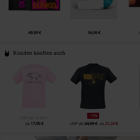
49,99 €
34,99 €
Kunden kauften auch
-15%
UVP
ab
19,99 €
17,99 €
UVP
ab
24,99 €
21,24 €
ab
ab