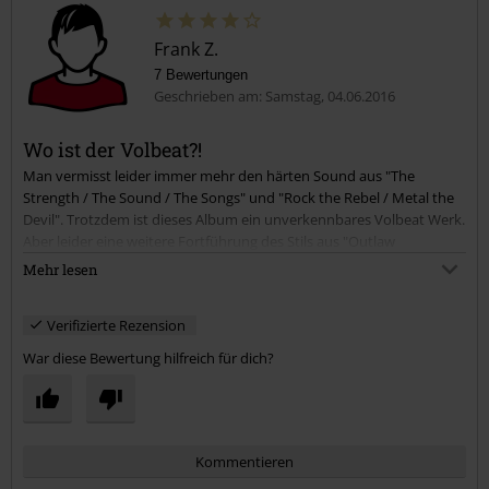
Frank Z.
7 Bewertungen
Geschrieben am: Samstag, 04.06.2016
Wo ist der Volbeat?!
Man vermisst leider immer mehr den härten Sound aus "The
Kommentar jetzt abschicken!
Strength / The Sound / The Songs" und "Rock the Rebel / Metal the
Devil". Trotzdem ist dieses Album ein unverkennbares Volbeat Werk.
Aber leider eine weitere Fortführung des Stils aus "Outlaw
Gentlemen & Shady Ladies", mit weniger harten aber melodischen /
Mehr lesen
poppigen Liedern. Die Radiosender werden sich freuen.
Verifizierte Rezension
PS: Die Vinyl-Edition des neuen Album besitzt dennoch beste
Qualität. Schönes Gatefold-Cover und schwere Vinyls (180 Gramm).
War diese Bewertung hilfreich für dich?
Kommentieren