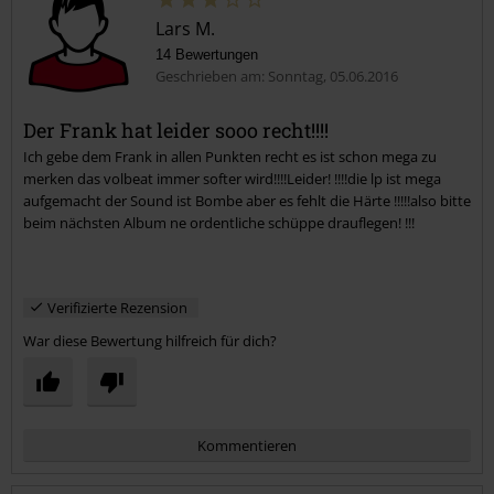
Lars M.
14 Bewertungen
Geschrieben am: Sonntag, 05.06.2016
Der Frank hat leider sooo recht!!!!
Ich gebe dem Frank in allen Punkten recht es ist schon mega zu
Kommentar jetzt abschicken!
merken das volbeat immer softer wird!!!!Leider! !!!!die lp ist mega
aufgemacht der Sound ist Bombe aber es fehlt die Härte !!!!!also bitte
beim nächsten Album ne ordentliche schüppe drauflegen! !!!
Verifizierte Rezension
War diese Bewertung hilfreich für dich?
Kommentieren