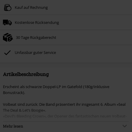
Kauf auf Rechnung
Kostenlose Rücksendung
30 Tage Rückgaberecht
Unfassbar guter Service
Artikelbeschreibung
Erscheint als schwarze Doppel-LP im Gatefold (180g/inklusive
Bonustrack).
Volbeat sind zurück: Die Band präsentiert ihr insgesamt 6. Album »Seal
The Deal & Let’s Boogie«.
»Devil’s Bleeding Crown«, der Opener des fantastischen neuen Volbeat-
Albums ist erst einige Töne alt, da hält es einen schon nicht mehr auf
Mehr lesen
dem Stuhl: diese bedrohlich fauchenden Gitarren, das stakkatohaft