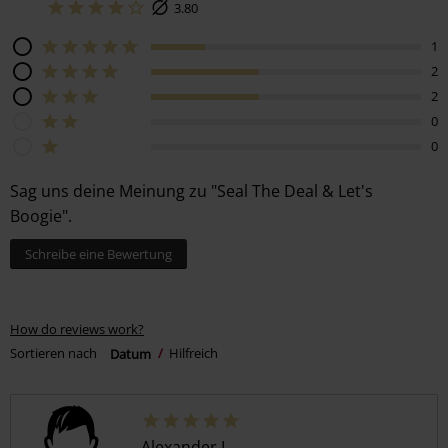
3.80
1
2
2
0
0
Sag uns deine Meinung zu "Seal The Deal & Let's
Boogie".
Schreibe eine Bewertung
How do reviews work?
Sortieren nach
Datum
Hilfreich
Alexander L.