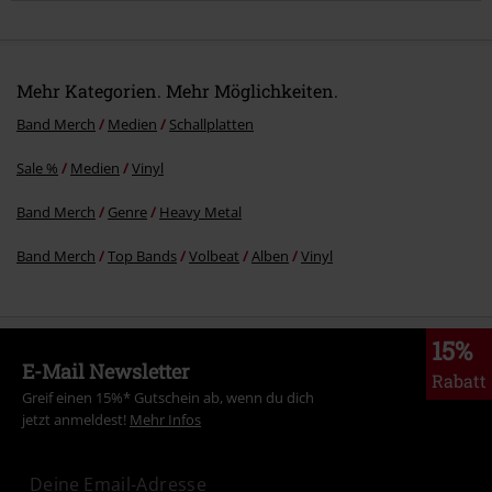
Mehr Kategorien. Mehr Möglichkeiten.
Band Merch
Medien
Schallplatten
Sale %
Medien
Vinyl
Kommentar jetzt abschicken!
Band Merch
Genre
Heavy Metal
Band Merch
Top Bands
Volbeat
Alben
Vinyl
15%
E-Mail Newsletter
Rabatt
Greif einen 15%* Gutschein ab, wenn du dich
jetzt anmeldest!
Mehr Infos