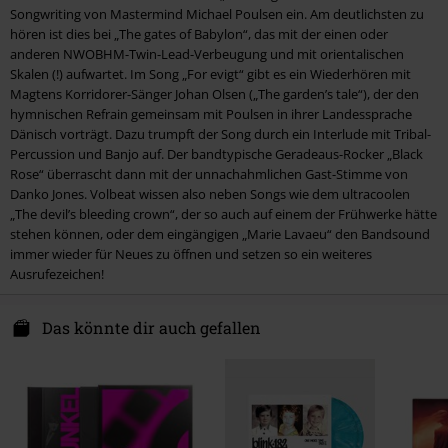
Songwriting von Mastermind Michael Poulsen ein. Am deutlichsten zu
6.
Black Rose
hören ist dies bei „The gates of Babylon“, das mit der einen oder
anderen NWOBHM-Twin-Lead-Verbeugung und mit orientalischen
LP 2
Skalen (!) aufwartet. Im Song „For evigt“ gibt es ein Wiederhören mit
Magtens Korridorer-Sänger Johan Olsen („The garden’s tale“), der den
1.
Rebound
hymnischen Refrain gemeinsam mit Poulsen in ihrer Landessprache
Dänisch vorträgt. Dazu trumpft der Song durch ein Interlude mit Tribal-
2.
Mary Jane Kelly
Percussion und Banjo auf. Der bandtypische Geradeaus-Rocker „Black
3.
Goodbye Forever
Rose“ überrascht dann mit der unnachahmlichen Gast-Stimme von
Danko Jones. Volbeat wissen also neben Songs wie dem ultracoolen
4.
Seal The Deal
„The devil’s bleeding crown“, der so auch auf einem der Frühwerke hätte
5.
Battleship Chains
stehen können, oder dem eingängigen „Marie Lavaeu“ den Bandsound
immer wieder für Neues zu öffnen und setzen so ein weiteres
6.
You Will Know
Ausrufezeichen!
7.
The Loa's Crossroad
8.
The Bliss
Das könnte dir auch gefallen