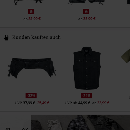
%
%
31,99 €
35,99 €
ab
ab
Kunden kauften auch
-32%
-24%
UVP
37,99 €
25,49 €
UVP
ab
44,99 €
33,99 €
ab