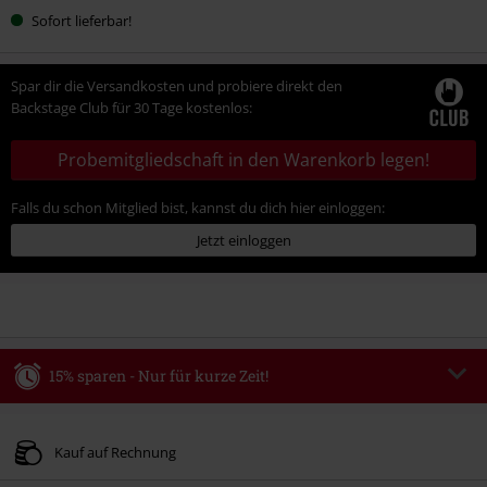
Sofort lieferbar!
Spar dir die Versandkosten und probiere direkt den
Backstage Club für 30 Tage kostenlos:
Probemitgliedschaft in den Warenkorb legen!
Falls du schon Mitglied bist, kannst du dich hier einloggen:
Jetzt einloggen
15% sparen - Nur für kurze Zeit!
Code
WEEKEND
Code kopieren
Gültig bis zum 09.08.2026
Kauf auf Rechnung
Nur Online. Mindestbestellwert 49.99€.