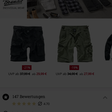
-21%
-19%
UVP
ab
37,99 €
29,99 €
UVP
ab
34,90 €
27,99 €
ab
ab
147 Bewertungen
4.70