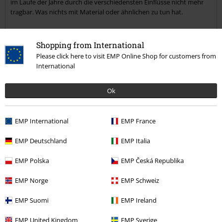
im Laufe der Jahre durch die verschiedensten Einflüsse nicht mehr
tragbar. Was nichts mit Material oder ähnlichen zu tun hat.
Ich vermute ganz stark, es wird nicht die Letzte sein....
Shopping from International
Qualität
Please click here to visit EMP Online Shop for customers from
5
International
Design
5
Passform
Ok
5
Verifizierte Rezension
EMP International
EMP France
War diese Bewertung hilfreich für dich?
EMP Deutschland
EMP Italia
EMP Polska
EMP Česká Republika
Kommentieren
EMP Norge
EMP Schweiz
EMP Suomi
EMP Ireland
1 Kommentar
Jürgen S.
EMP United Kingdom
EMP Sverige