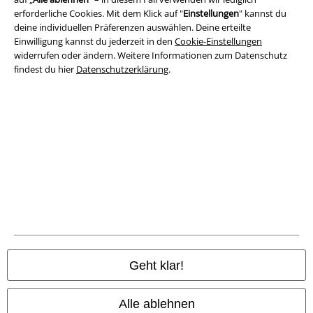
erforderliche Cookies. Mit dem Klick auf "
Einstellungen
" kannst du
deine individuellen Präferenzen auswählen. Deine erteilte
Impressum
Einwilligung kannst du jederzeit in den
Cookie-Einstellungen
widerrufen oder ändern. Weitere Informationen zum Datenschutz
Datenschutz
findest du hier
Datenschutzerklärung
.
Entsorgung und Umweltschutz
Konformitätserklärung
Information zur Barrierefreiheit
Cookie-Einstellungen
Vertrag widerrufen
Alle Preise inkl. gesetzlicher Mehrwertsteuer, zzgl.
Versandkosten
Geht klar!
© 1986-2026 E.M.P. Merchandising HGmbH
Alle ablehnen