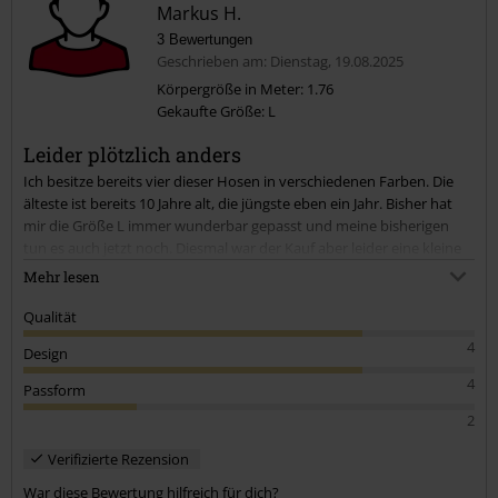
Markus H.
3 Bewertungen
Geschrieben am: Dienstag, 19.08.2025
Körpergröße in Meter: 1.76
Gekaufte Größe: L
Leider plötzlich anders
Ich besitze bereits vier dieser Hosen in verschiedenen Farben. Die
älteste ist bereits 10 Jahre alt, die jüngste eben ein Jahr. Bisher hat
mir die Größe L immer wunderbar gepasst und meine bisherigen
tun es auch jetzt noch. Diesmal war der Kauf aber leider eine kleine
Entäuschung. Die Hose sah schon irgendwie anders aus, auf den
Mehr lesen
ersten Blick gleich aber mit Änderungen im Detail und beim
Anprobieren habe ich eben so den Knopf schließen können. Die
Qualität
Qualität scheint noch immer okay zu sein, aber irgendwie will der
4
Design
Funke nicht mehr überspringen.
4
Passform
2
Verifizierte Rezension
War diese Bewertung hilfreich für dich?