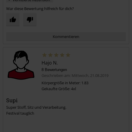
Ist schon ein bisschen ärgerlich.
Dafür sitzt die Hose gut und der Stoff schmiegt sich super an.
War diese Bewertung hilfreich für dich?
Kommentieren
Hajo N.
8 Bewertungen
Geschrieben am: Mittwoch, 21.08.2019
Körpergröße in Meter: 1.83
Gekaufte Größe: 4xl
Kommentar jetzt abschicken!
Supi
Super Stoff, Sitz und Verarbeitung.
Festival tauglich