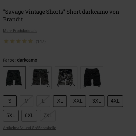
"Savage Vintage Shorts" Short darkcamo von
Brandit
Mehr Produktdetails
(147)
Wähle
Farbe:
darkcamo
deine
Größe
S
M
L
XL
XXL
3XL
4XL
5XL
6XL
7XL
Artikelmaße und Größentabelle