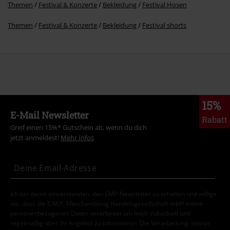
Themen
Festival & Konzerte
Bekleidung
Festival Hosen
Themen
Festival & Konzerte
Bekleidung
Festival shorts
15%
E-Mail Newsletter
Rabatt
Greif einen 15%* Gutschein ab, wenn du dich
jetzt anmeldest!
Mehr Infos
Ich bin damit einverstanden, den EMP-Newsletter zu erhalten und willige
ein, dass die E.M.P. Merchandising Handelsgesellschaft mbH meine
personenbezogenen Daten verarbeitet um mich individuell und
regelmäßig über ihr Angebot zu informieren. Die Verarbeitung meiner