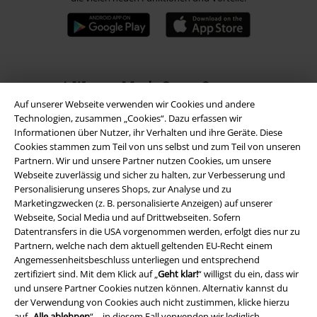
A Warner Music Group Company
Auf unserer Webseite verwenden wir Cookies und andere
Technologien, zusammen „Cookies“. Dazu erfassen wir
Informationen über Nutzer, ihr Verhalten und ihre Geräte. Diese
Cookies stammen zum Teil von uns selbst und zum Teil von unseren
Partnern. Wir und unsere Partner nutzen Cookies, um unsere
Webseite zuverlässig und sicher zu halten, zur Verbesserung und
Personalisierung unseres Shops, zur Analyse und zu
Marketingzwecken (z. B. personalisierte Anzeigen) auf unserer
Webseite, Social Media und auf Drittwebseiten. Sofern
Datentransfers in die USA vorgenommen werden, erfolgt dies nur zu
Partnern, welche nach dem aktuell geltenden EU-Recht einem
Angemessenheitsbeschluss unterliegen und entsprechend
zertifiziert sind. Mit dem Klick auf „
Geht klar!
“ willigst du ein, dass wir
und unsere Partner Cookies nutzen können. Alternativ kannst du
Rechtliches
der Verwendung von Cookies auch nicht zustimmen, klicke hierzu
auf „
AGB
Alle ablehnen
“ – in diesem Fall verwenden wir lediglich