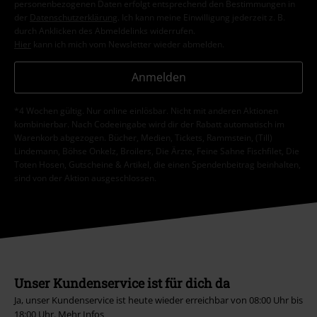
personenbezogenen Daten erfolgt entsprechend den Bestimmungen in
der
Datenschutzerklärung
. Ich kann meine Einwilligung jederzeit z. B.
durch Anklicken des Abmeldelinks widerrufen.
Hier
kann ich mich vom Newsletter wieder abmelden.
Anmelden
*4 Wochen gültig. Nur online einlösbar. Nicht mit anderen Aktionen
kombinierbar. Nach Codeeingabe wird dir der Rabatt automatisch im
Warenkorb abgezogen. Bücher, Medien, Tickets, Rammstein, (Till)
Lindemann, Böhse Onkelz, Broilers, Die Ärzte, Feine Sahne Fischfilet, Die
Toten Hosen, Gutscheine & Artikel, die einen Spendenbeitrag beinhalten,
sind von der Aktion ausgeschlossen.
Unser Kundenservice ist für dich da
Ja, unser Kundenservice ist heute wieder erreichbar von 08:00 Uhr bis
18:00 Uhr.
Mehr Infos