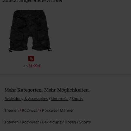
Zuletzt angesehene Artikel
Kommentar jetzt abschicken!
%
31,99 €
ab
Mehr Kategorien. Mehr Möglichkeiten.
Bekleidung & Accessoires
Unterteile
Shorts
Themen
Rockwear
Rockwear Männer
Themen
Rockwear
Bekleidung
Hosen
Shorts