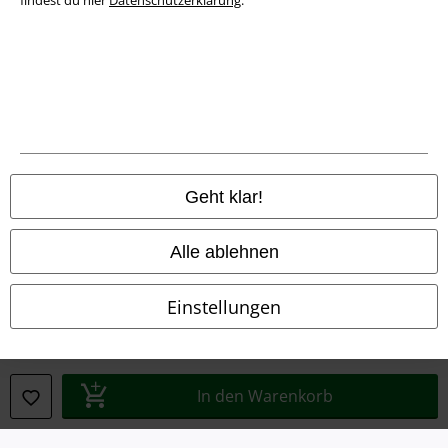
findest du hier
Datenschutzerklärung
.
Rechtliches
AGB
Impressum
Datenschutz
Geht klar!
Entsorgung und Umweltschutz
Konformitätserklärung
Alle ablehnen
Information zur Barrierefreiheit
Einstellungen
Cookie-Einstellungen
Vertrag widerrufen
In den Warenkorb
Alle Preise inkl. gesetzlicher Mehrwertsteuer, zzgl.
Versandkosten
© 1986-2026 E.M.P. Merchandising HGmbH