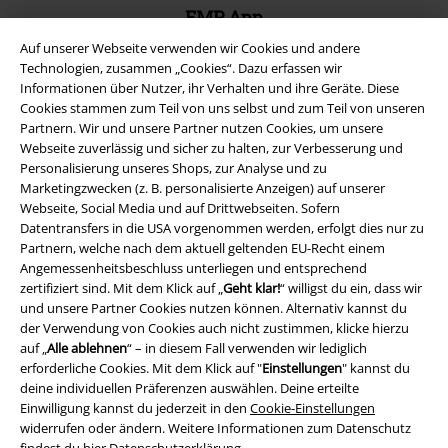
EMP App
Lade dir jetzt kostenlos unsere neue EMP App runter und genieße
Auf unserer Webseite verwenden wir Cookies und andere
die vielen neuen Funktionen und Vorteile!
Technologien, zusammen „Cookies“. Dazu erfassen wir
Informationen über Nutzer, ihr Verhalten und ihre Geräte. Diese
Cookies stammen zum Teil von uns selbst und zum Teil von unseren
Partnern. Wir und unsere Partner nutzen Cookies, um unsere
Webseite zuverlässig und sicher zu halten, zur Verbesserung und
Personalisierung unseres Shops, zur Analyse und zu
A Warner Music Group Company
Marketingzwecken (z. B. personalisierte Anzeigen) auf unserer
Webseite, Social Media und auf Drittwebseiten. Sofern
Datentransfers in die USA vorgenommen werden, erfolgt dies nur zu
Partnern, welche nach dem aktuell geltenden EU-Recht einem
Angemessenheitsbeschluss unterliegen und entsprechend
zertifiziert sind. Mit dem Klick auf „
Geht klar!
“ willigst du ein, dass wir
und unsere Partner Cookies nutzen können. Alternativ kannst du
der Verwendung von Cookies auch nicht zustimmen, klicke hierzu
auf „
Alle ablehnen
“ – in diesem Fall verwenden wir lediglich
erforderliche Cookies. Mit dem Klick auf "
Einstellungen
" kannst du
deine individuellen Präferenzen auswählen. Deine erteilte
Einwilligung kannst du jederzeit in den
Cookie-Einstellungen
widerrufen oder ändern. Weitere Informationen zum Datenschutz